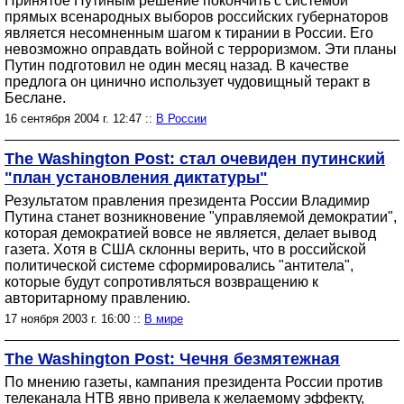
Принятое Путиным решение покончить с системой
прямых всенародных выборов российских губернаторов
является несомненным шагом к тирании в России. Его
невозможно оправдать войной с терроризмом. Эти планы
Путин подготовил не один месяц назад. В качестве
предлога он цинично использует чудовищный теракт в
Беслане.
16 сентября 2004 г. 12:47 ::
В России
The Washington Post: стал очевиден путинский
"план установления диктатуры"
Результатом правления президента России Владимир
Путина станет возникновение "управляемой демократии",
которая демократией вовсе не является, делает вывод
газета. Хотя в США склонны верить, что в российской
политической системе сформировались "антитела",
которые будут сопротивляться возвращению к
авторитарному правлению.
17 ноября 2003 г. 16:00 ::
В мире
The Washington Post: Чечня безмятежная
По мнению газеты, кампания президента России против
телеканала НТВ явно привела к желаемому эффекту,