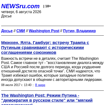
NEWSru.com
| 18+
четверг, 6 августа 2026
Досье
Досье
//
СМИ
//
Washington Post
//
Путин, Владимир
Мюнхен, Ялта, Гамбург: встречу Трампа с
Путиным сравнивают с историческими
соглашениями союзников
Важность встречи не в деталях, считает The Washington
Post. Самое главное тут - "восстановление диалога между
США и Россией после долгого периода, когда ухудшение
отношений достигло опасной точки". СМИ надеются, что
Трамп избежал ошибок, которые западные политики
иногда допускают в общении с авторитарными лидерами.
08 июля 2017 г. 13:40 ::
В мире
The Washington Post: Режим Путина -
"демократия в русском стиле" или "мягкий