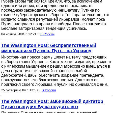
Губернаторы так боятся Кремля, что, за исключением
одного или двоих, они предпочли не оспаривать
последнюю законодательную инициативу Путина по
отмене губернаторских выборов. Те в правительстве, кто
когда-то славился репутацией либералов, молчат, пока
Путин наступает на права и свободы. После трагедии в
Беслане авторитарная тенденция усилилась.
04 ноября 2004 г. 12:21 ::
В России
The Washington Post: беспрепятственный
империализм Путина. Путь - на Украину
Иностранная пресса размышляет на тему предстоящих
выборов главы Украины. Как отмечает издание, президент
с имперским мышлением решил агрессивно вмешаться в
дела стратегически важной страны со слабой
демократией, дабы обеспечить избрание претендента,
пользующегося его благосклонностью. Для этого он
пригласил своего любимца и публично обнимался с ним.
25 октября 2004 г. 13:13 ::
В России
The Washington Post: амбициозный диктатор
Путин вынудил Буша осудить его