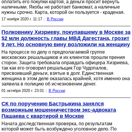
оплатить его покупки картой, а деньги просит вернуть
наличными. Якобы не работает банкомат, а наличные
нужны срочно. Карта, которой он пользуется - краденая.
17 ноября 2020 г. 11:17 ::
В России
Полковнику Хизриеву, покупавшему в Москве за
$2 млн должность главы МВД Дагестана, грозит
9 лет. Но основную вину возложили на женщину
На процессе по делу о предполагаемой группе
московских решальщиков и их клиентов прошли прения
сторон. Защита требовала оправдать офицера Хизриева,
так как его оговорил решальщик Гор Чудопалов,
присвоивший деньги, взятые в долг. Единственная
женщина в этом деле оказалась крайней, хотя именно она
заявила в полицию об исчезновении денег.
01 октября 2020 г. 23:01 ::
В России
СК по поручению Бастрыкина занялся
возможным мошенничеством экс-адвоката
Пашаева с квартирой в Москве
Начата доследственная проверка, по результатам
которой может быть возбуждено уголовное дело. По