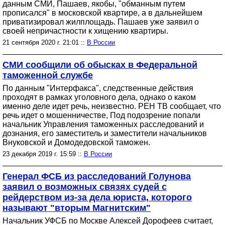
данным СМИ, Пашаев, якобы, "обманным путем
прописался" в московской квартире, а в дальнейшем
приватизировал жилплощадь. Пашаев уже заявил о
своей непричастности к хищению квартиры.
21 сентября 2020 г. 21:01 ::
В России
СМИ сообщили об обысках в Федеральной
таможенной службе
По данным "Интерфакса", следственные действия
проходят в рамках уголовного дела, однако о каком
именно деле идет речь, неизвестно. РЕН ТВ сообщает, что
речь идет о мошенничестве, Под подозрение попали
начальник Управления таможенных расследований и
дознания, его заместитель и заместители начальников
Внуковской и Домодедовской таможен.
23 декабря 2019 г. 15:59 ::
В России
Генерал ФСБ из расследований Голунова
заявил о возможных связях судей с
рейдерством из-за дела юриста, которого
называют "вторым Магнитским"
Начальник УФСБ по Москве Алексей Дорофеев считает,