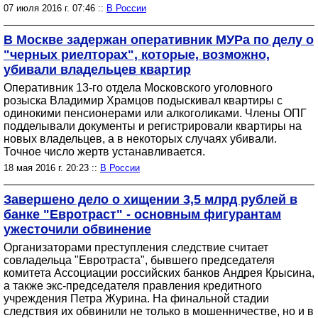
07 июля 2016 г. 07:46 ::
В России
В Москве задержан оперативник МУРа по делу о
"черных риелторах", которые, возможно,
убивали владельцев квартир
Оперативник 13-го отдела Московского уголовного
розыска Владимир Храмцов подыскивал квартиры с
одинокими пенсионерами или алкоголиками. Члены ОПГ
подделывали документы и регистрировали квартиры на
новых владельцев, а в некоторых случаях убивали.
Точное число жертв устанавливается.
18 мая 2016 г. 20:23 ::
В России
Завершено дело о хищении 3,5 млрд рублей в
банке "Евротраст" - основным фигурантам
ужесточили обвинение
Организаторами преступления следствие считает
совладельца "Евротраста", бывшего председателя
комитета Ассоциации российских банков Андрея Крысина,
а также экс-председателя правления кредитного
учреждения Петра Журина. На финальной стадии
следствия их обвинили не только в мошенничестве, но и в