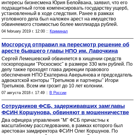
интересы бизнесмена Юрия Белойвана, заявил, что его
подзащитный готов компенсировать государству ущерб,
установленный в ходе следствия. Ранее в рамках
уголовного дела был наложен арест на имущество
обвиняемого стоимостью более миллиарда рублей.
04 february 2019 г. 12:00 ::
Криминал
Мосгорсуд отправил на пересмотр решение об
аресте бывшего главы НПО им. Лавочкина
Сергей Лемешевский обвиняется в хищении средств
госкорпорации "Роскосмос" в размере 330 млн рублей. По
делу также проходят глава дирекции правового
обеспечения НПО Екатерина Аверьянова и председатель
адвокатской конторы "Третьяков и партнеры" Игори
Третьяков. Всем им грозит до 10 лет колонии.
07 августа 2018 г. 17:49 ::
В России
Сотрудников ФСБ, задерживавших замглавы
ФСИН Коршунова, обвиняют в мошенничестве
Два офицера управления "М" ФСБ причастны к
масштабному расследованию, в рамках которого был
арестован замдиректора ФСИН Олег Коршунов. По