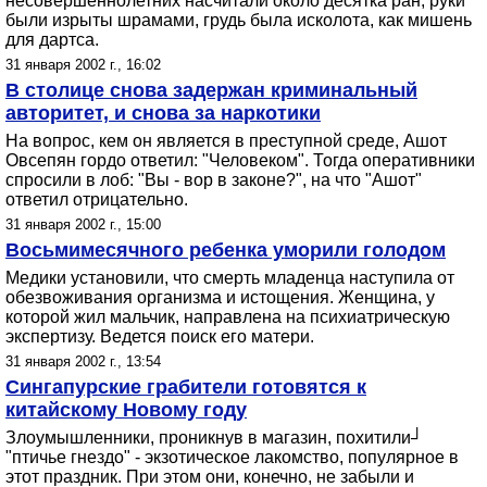
несовершеннолетних насчитали около десятка ран, руки
были изрыты шрамами, грудь была исколота, как мишень
для дартса.
31 января 2002 г., 16:02
В столице снова задержан криминальный
авторитет, и снова за наркотики
На вопрос, кем он является в преступной среде, Ашот
Овсепян гордо ответил: "Человеком". Тогда оперативники
спросили в лоб: "Вы - вор в законе?", на что "Ашот"
ответил отрицательно.
31 января 2002 г., 15:00
Восьмимесячного ребенка уморили голодом
Медики установили, что смерть младенца наступила от
обезвоживания организма и истощения. Женщина, у
которой жил мальчик, направлена на психиатрическую
экспертизу. Ведется поиск его матери.
31 января 2002 г., 13:54
Сингапурские грабители готовятся к
китайскому Новому году
Злоумышленники, проникнув в магазин, похитили┘
"птичье гнездо" - экзотическое лакомство, популярное в
этот праздник. При этом они, конечно, не забыли и