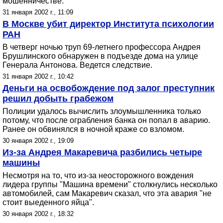
мошенничестве.
31 января 2002 г., 11:09
В Москве убит директор Института психологии
РАН
В четверг ночью труп 69-летнего профессора Андрея
Брушлинского обнаружен в подъезде дома на улице
Генерала Антонова. Ведется следствие.
31 января 2002 г., 10:42
Деньги на освобождение под залог преступник
решил добыть грабежом
Полиции удалось вычислить злоумышленника только
потому, что после ограбления банка он попал в аварию.
Ранее он обвинялся в ночной краже со взломом.
30 января 2002 г., 19:09
Из-за Андрея Макаревича разбились четыре
машины
Несмотря на то, что из-за неосторожного вождения
лидера группы "Машина времени" столкнулись несколько
автомобилей, сам Макаревич сказал, что эта авария "не
стоит выеденного яйца".
30 января 2002 г., 18:32