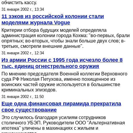
обчистить кассу.
31 января 2002 г., 13:34
11 зэков из российской колонии стали
моделями журнала Vogue
Критерии отбора будущих моделей определяла
администрация колонии города Кохма: "во-первых, брали
опрятных; во-вторых, чтобы знали больше двух слов; в-
третьих, смотрели внешние данные".
31 января 2002 г., 12:34
Из армии России с 1995 года исчезло более 8
тыс. единиц огнестрельного оружия
По мнению председателя Военной коллегии Верховного
суда РФ Николая Петухова, именно похищенное из
воинских частей оружие используется в большинстве
криминальных эпизодов.
31 января 2002 г., 11:50
Еще одна финансовая пирамида прекратила
свое существование
Это случилось благодаря усилиям сотрудников
столичного УБЭП. Руководители ООО "Альтернативная
ипотека" уличены в махинациях с жильем и