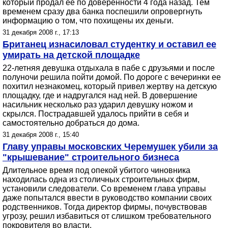
который продал ее по доверенности 4 года назад. Тем
временем сразу два банка поспешили опровергнуть
информацию о том, что похищены их деньги.
31 декабря 2008 г., 17:13
Британец изнасиловал студентку и оставил ее
умирать на детской площадке
22-летняя девушка отдыхала в пабе с друзьями и после
полуночи решила пойти домой. По дороге с вечеринки ее
похитил незнакомец, который привел жертву на детскую
площадку, где и надругался над ней. В довершение
насильник несколько раз ударил девушку ножом и
скрылся. Пострадавшей удалось прийти в себя и
самостоятельно добраться до дома.
31 декабря 2008 г., 15:40
Главу управы московских Черемушек убили за
"крышевание" строительного бизнеса
Длительное время под опекой убитого чиновника
находилась одна из столичных строительных фирм,
установили следователи. Со временем глава управы
даже попытался ввести в руководство компании своих
родственников. Тогда директор фирмы, почувствовав
угрозу, решил избавиться от слишком требовательного
покровителя во власти.