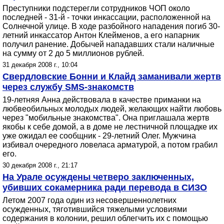
Преступники подстерегли сотрудников ЧОП около
последней - 31-й - точки инкассации, расположенной на
Солнечной улице. В ходе разбойного нападения погиб 30-
летний инкассатор Антон Клейменов, а его напарник
получил ранение. Добычей нападавших стали наличные
на сумму от 2 до 5 миллионов рублей.
31 декабря 2008 г., 10:04
Свердловские Бонни и Клайд заманивали жертв
через службу SMS-знакомств
19-летняя Анна действовала в качестве приманки на
любвеобильных молодых людей, желающих найти любовь
через "мобильные знакомства". Она приглашала жертв
якобы к себе домой, а в доме не лестничной площадке их
уже ожидал ее сообщник - 29-летний Олег. Мужчина
избивал очередного ловеласа арматурой, а потом грабил
его.
30 декабря 2008 г., 21:17
На Урале осуждены четверо заключенных,
убивших сокамерника ради перевода в СИЗО
Летом 2007 года один из несовершеннолетних
осужденных, тяготившийся тяжелыми условиями
содержания в колонии, решил облегчить их с помощью