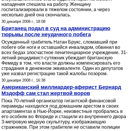
нападения спешила на работу. Женщину
госпитализировали в тяжелом состоянии, а через
несколько дней она скончалась.
30 декабря 2008 г., 18:08
Британец подал в суд на администрацию
тюрьмы после неудачного побега
Осужденный грабитель Натан Брукс, сломавший при
побеге обе ноги и оставшийся инвалидом, обвинил во
всех бедах злосчастное пенитенциарное учреждение. 31-
летний рецидивист-сутяжник убеждает британскую
Фемиду в том, что власти должны компенсировать его
страдания в денежном эквиваленте. Один из депутатов
уже назвал регистрацию такой жалобы позором.
30 декабря 2008 г., 16:38
Американский миллиардер-аферист Бернард
Мэдофф сам стал жертвой воров
Пока 70-летний организатор гигантской финансовой
пирамиды находился под домашним арестом в своих
апартаментах в Нью-Йорке, неизвестные пробрались в
его особняк во Флориде и стащили из внутреннего двора
3-метровую медную скульптуру, изображающую
стражников. При этом грабители не оставили полиции