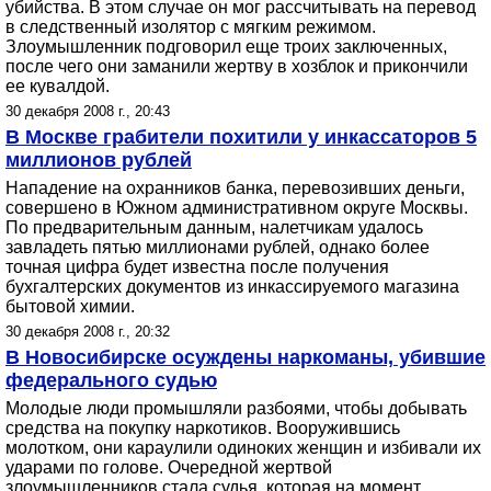
убийства. В этом случае он мог рассчитывать на перевод
в следственный изолятор с мягким режимом.
Злоумышленник подговорил еще троих заключенных,
после чего они заманили жертву в хозблок и прикончили
ее кувалдой.
30 декабря 2008 г., 20:43
В Москве грабители похитили у инкассаторов 5
миллионов рублей
Нападение на охранников банка, перевозивших деньги,
совершено в Южном административном округе Москвы.
По предварительным данным, налетчикам удалось
завладеть пятью миллионами рублей, однако более
точная цифра будет известна после получения
бухгалтерских документов из инкассируемого магазина
бытовой химии.
30 декабря 2008 г., 20:32
В Новосибирске осуждены наркоманы, убившие
федерального судью
Молодые люди промышляли разбоями, чтобы добывать
средства на покупку наркотиков. Вооружившись
молотком, они караулили одиноких женщин и избивали их
ударами по голове. Очередной жертвой
злоумышленников стала судья, которая на момент