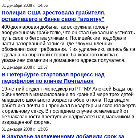
31 декабря 2008 г., 14:56
Полиция США арестовала грабителя,
оставившего в банке свою "визитку"
400-долларовая добыча так вскружила голову
вооруженному грабителю, что он стал буквально устилать
путь своего бегства уликами. Полицейские подобрали
части разорванной записки, где злоумышленник
обозначил свои требования. К их удивлению, запись была
сделана на обратной стороне банковского квитка с
указанием фамилии и домашнего адреса получателя.
31 декабря 2008 г., 13:57
В Петербурге стартовал процесс над
педофилом по кличке Почтальон
19-летний студент-менеджер из РГГМУ Алексей Бадыгов
обвиняется в изнасиловании по крайней мере трех детей
младшего школьного возраста обоего пола. Под видом
работника почты он проникал в квартиры и склонял жертв
к оральному сексу. В последнем случае осмелевший от
безнаказанности преступник надругался над мальчиком в
извращенной форме.
31 декабря 2008 г., 13:05
В Зауралье заключенному добавили срок за