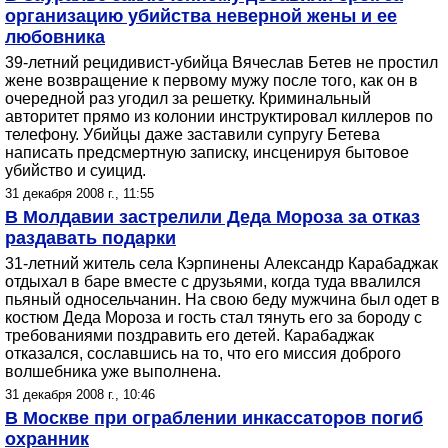
организацию убийства неверной жены и ее
любовника
39-летний рецидивист-убийца Вячеслав Бетев не простил
жене возвращение к первому мужу после того, как он в
очередной раз угодил за решетку. Криминальный
авторитет прямо из колонии инструктировал киллеров по
телефону. Убийцы даже заставили супругу Бетева
написать предсмертную записку, инсценируя бытовое
убийство и суицид.
31 декабря 2008 г., 11:55
В Молдавии застрелили Деда Мороза за отказ
раздавать подарки
31-летний житель села Кэрпинены Александр Карабаджак
отдыхал в баре вместе с друзьями, когда туда ввалился
пьяный односельчанин. На свою беду мужчина был одет в
костюм Деда Мороза и гость стал тянуть его за бороду с
требованиями поздравить его детей. Карабаджак
отказался, сославшись на то, что его миссия доброго
волшебника уже выполнена.
31 декабря 2008 г., 10:46
В Москве при ограблении инкассаторов погиб
охранник