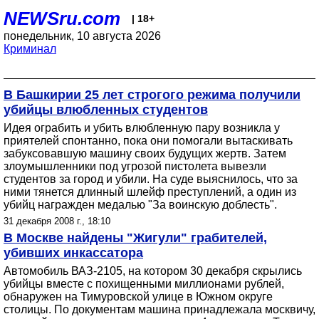
NEWSru.com
| 18+
понедельник, 10 августа 2026
Криминал
В Башкирии 25 лет строгого режима получили
убийцы влюбленных студентов
Идея ограбить и убить влюбленную пару возникла у
приятелей спонтанно, пока они помогали вытаскивать
забуксовавшую машину своих будущих жертв. Затем
злоумышленники под угрозой пистолета вывезли
студентов за город и убили. На суде выяснилось, что за
ними тянется длинный шлейф преступлений, а один из
убийц награжден медалью "За воинскую доблесть".
31 декабря 2008 г., 18:10
В Москве найдены "Жигули" грабителей,
убивших инкассатора
Автомобиль ВАЗ-2105, на котором 30 декабря скрылись
убийцы вместе с похищенными миллионами рублей,
обнаружен на Тимуровской улице в Южном округе
столицы. По документам машина принадлежала москвичу,