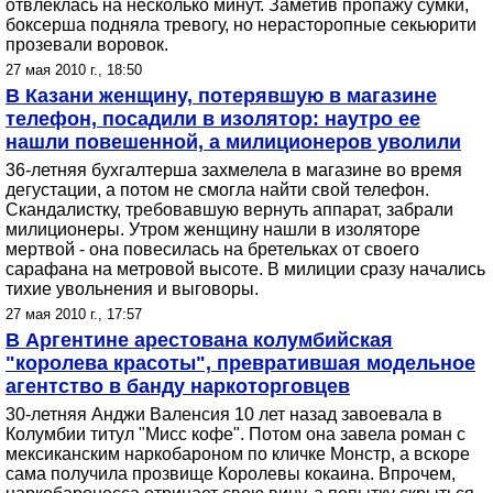
отвлеклась на несколько минут. Заметив пропажу сумки,
боксерша подняла тревогу, но нерасторопные секьюрити
прозевали воровок.
27 мая 2010 г., 18:50
В Казани женщину, потерявшую в магазине
телефон, посадили в изолятор: наутро ее
нашли повешенной, а милиционеров уволили
36-летняя бухгалтерша захмелела в магазине во время
дегустации, а потом не смогла найти свой телефон.
Скандалистку, требовавшую вернуть аппарат, забрали
милиционеры. Утром женщину нашли в изоляторе
мертвой - она повесилась на бретельках от своего
сарафана на метровой высоте. В милиции сразу начались
тихие увольнения и выговоры.
27 мая 2010 г., 17:57
В Аргентине арестована колумбийская
"королева красоты", превратившая модельное
агентство в банду наркоторговцев
30-летняя Анджи Валенсия 10 лет назад завоевала в
Колумбии титул "Мисс кофе". Потом она завела роман с
мексиканским наркобароном по кличке Монстр, а вскоре
сама получила прозвище Королевы кокаина. Впрочем,