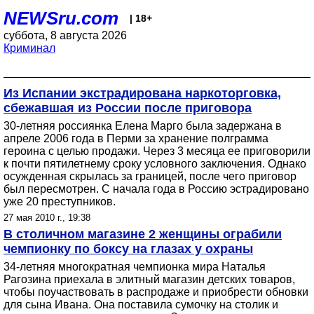
NEWSru.com
| 18+
суббота, 8 августа 2026
Криминал
Из Испании экстрадирована наркоторговка,
сбежавшая из России после приговора
30-летняя россиянка Елена Марго была задержана в
апреле 2006 года в Перми за хранение полграмма
героина с целью продажи. Через 3 месяца ее приговорили
к почти пятилетнему сроку условного заключения. Однако
осужденная скрылась за границей, после чего приговор
был пересмотрен. С начала года в Россию эстрадировано
уже 20 преступников.
27 мая 2010 г., 19:38
В столичном магазине 2 женщины ограбили
чемпионку по боксу на глазах у охраны
34-летняя многократная чемпионка мира Наталья
Рагозина приехала в элитный магазин детских товаров,
чтобы поучаствовать в распродаже и приобрести обновки
для сына Ивана. Она поставила сумочку на столик и