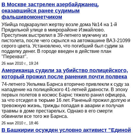
В Москве застрелен азербайджанец,
оказавшийся ранее судимым
фальшивомонетчиком
Убийца подкараулил жертву возле дома №14 на 1-й
Прядильной улице в микрорайоне Измайлово.
Преступник выстрелил в 39-летнего мужчину из
пистолета, после чего скрылся на автомашине ВАЗ-21099
серого цвета. Установлено, что погибший был судим за
подделку денег. В городе введен в действие план
"Перехват".
26 мая 2010 г., 19:24
Американца судили за убийство полицейского,
который прожил после ранения почти полвека
74-летнего Уильяма Барнса вторично привлекли к суду за
нападение на полицейского 41-летней давности. В эпоху
первых полетов в космос Барнс тяжело ранил офицера,
за что отсидел в тюрьме 16 лет. Раненый прожил долгую и
тревожную жизнь, трижды попадая в аварии и получая
травмы в доме престарелых. Однако в его смерти
обвинили все того же Барнса.
26 мая 2010 г., 18:46
В Башкирии осужден условно активист "Единой