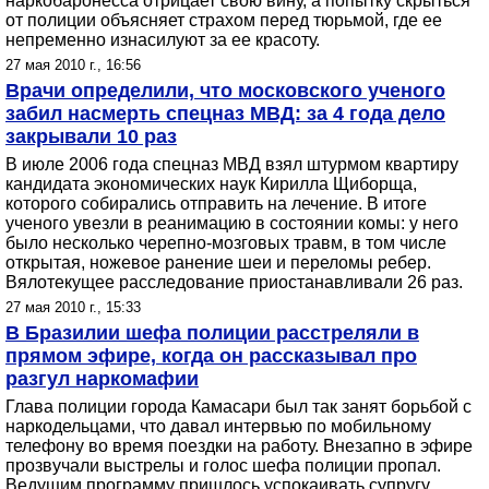
наркобаронесса отрицает свою вину, а попытку скрыться
от полиции объясняет страхом перед тюрьмой, где ее
непременно изнасилуют за ее красоту.
27 мая 2010 г., 16:56
Врачи определили, что московского ученого
забил насмерть спецназ МВД: за 4 года дело
закрывали 10 раз
В июле 2006 года спецназ МВД взял штурмом квартиру
кандидата экономических наук Кирилла Щиборща,
которого собирались отправить на лечение. В итоге
ученого увезли в реанимацию в состоянии комы: у него
было несколько черепно-мозговых травм, в том числе
открытая, ножевое ранение шеи и переломы ребер.
Вялотекущее расследование приостанавливали 26 раз.
27 мая 2010 г., 15:33
В Бразилии шефа полиции расстреляли в
прямом эфире, когда он рассказывал про
разгул наркомафии
Глава полиции города Камасари был так занят борьбой с
наркодельцами, что давал интервью по мобильному
телефону во время поездки на работу. Внезапно в эфире
прозвучали выстрелы и голос шефа полиции пропал.
Ведущим программу пришлось успокаивать супругу