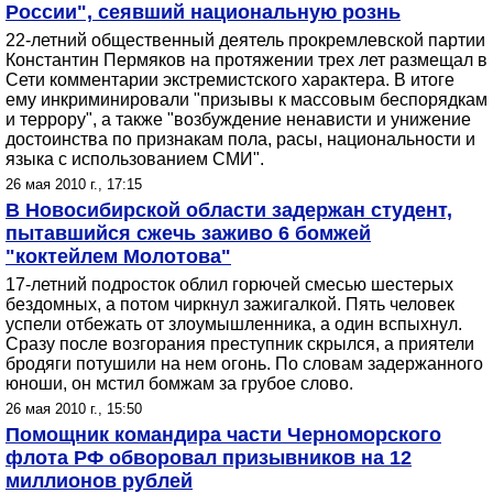
России", сеявший национальную рознь
22-летний общественный деятель прокремлевской партии
Константин Пермяков на протяжении трех лет размещал в
Сети комментарии экстремистского характера. В итоге
ему инкриминировали "призывы к массовым беспорядкам
и террору", а также "возбуждение ненависти и унижение
достоинства по признакам пола, расы, национальности и
языка с использованием СМИ".
26 мая 2010 г., 17:15
В Новосибирской области задержан студент,
пытавшийся сжечь заживо 6 бомжей
"коктейлем Молотова"
17-летний подросток облил горючей смесью шестерых
бездомных, а потом чиркнул зажигалкой. Пять человек
успели отбежать от злоумышленника, а один вспыхнул.
Сразу после возгорания преступник скрылся, а приятели
бродяги потушили на нем огонь. По словам задержанного
юноши, он мстил бомжам за грубое слово.
26 мая 2010 г., 15:50
Помощник командира части Черноморского
флота РФ обворовал призывников на 12
миллионов рублей