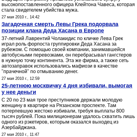
высокопоставленного офицера Клейтона Чавеса, которая
стала свидетелем убийства мужа.
27 мая 2010 г., 14:42
Загадочная смерть Левы Грека подорвала
позиции клана Деда Хасана в Европе
37-летний Лаврентий Чолакидис по кличке Лева Грек
играл роль форпоста группировки Деда Хасана за
рубежом. С помощью своей компании, занимавшейся
автобусными перевозками, он перебрасывал гангстеров
в нужную точку континента. Эта же фирма, а также сеть
автозаправок использовались мафиози в качестве
"прачечной" по отмыванию денег.
27 мая 2010 г., 12:59
25-летнюю москвичку 4 дня избивали, вымогая
у нее деньги
С 20 по 23 мая трое преступников держали молодую
женщину в квартире на Рязанском проспекте. Там
потерпевшую жестоко избивали, требуя выплаты 800
тысяч рублей. Пока милиционерам удалось схватить лишь
одного из рэкетиров, которым оказался выходец из
Азербайджана.
27 мая 2010 г., 11:47