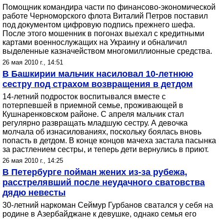
Помощник командира части по финансово-экономической
работе Черноморского флота Виталий Петров поставил
под документом цифровую подпись прежнего шефа.
После этого мошенник в погонах выехал с кредитными
картами военнослужащих на Украину и обналичил
выделенные казначейством многомиллионные средства.
26 мая 2010 г., 14:51
В Башкирии мальчик насиловал 10-летнюю
сестру под страхом возвращения в детдом
14-летний подросток воспитывался вместе с
потерпевшей в приемной семье, проживающей в
Кушнаренковском районе. С апреля мальчик стал
регулярно развращать младшую сестру. А девочка
молчала об изнасилованиях, поскольку боялась вновь
попасть в детдом. В конце концов мачеха застала пасынка
за растлением сестры, и теперь дети вернулись в приют.
26 мая 2010 г., 14:25
В Петербурге пойман жених из-за рубежа,
расстрелявший после неудачного сватовства
дядю невесты
30-летний наркоман Сеймур Гурбанов сватался у себя на
родине в Азербайджане к девушке, однако семья его