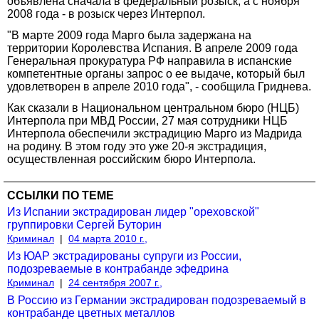
объявлена сначала в федеральный розыск, а с ноября
2008 года - в розыск через Интерпол.
"В марте 2009 года Марго была задержана на
территории Королевства Испания. В апреле 2009 года
Генеральная прокуратура РФ направила в испанские
компетентные органы запрос о ее выдаче, который был
удовлетворен в апреле 2010 года", - сообщила Гриднева.
Как сказали в Национальном центральном бюро (НЦБ)
Интерпола при МВД России, 27 мая сотрудники НЦБ
Интерпола обеспечили экстрадицию Марго из Мадрида
на родину. В этом году это уже 20-я экстрадиция,
осуществленная российским бюро Интерпола.
ССЫЛКИ ПО ТЕМЕ
Из Испании экстрадирован лидер "ореховской"
группировки Сергей Буторин
Криминал
|
04 марта 2010 г.,
Из ЮАР экстрадированы супруги из России,
подозреваемые в контрабанде эфедрина
Криминал
|
24 сентября 2007 г.,
В Россию из Германии экстрадирован подозреваемый в
контрабанде цветных металлов