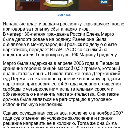
Euronews
Испанские власти выдали россиянку, скрывшуюся после
приговора за попытку сбыта наркотиков.
В четверг 30-летняя гражданка России Елена Марго
была депортирована на родину. Ранее она была
объявлена в международный розыск по делу о сбыте
наркотиков, передает ИТАР-ТАСС со ссылкой на
представителя Генпрокуратуры РФ Марину Гридневу.
Марго была задержана в апреле 2006 года в Перми за
хранение героина общей массой 0,52 грамма, который
она пыталась сбыть. В июле того же года Дзержинский
суд Перми за незаконное хранение и попытку продажи
наркотика приговорил ее к 4,5 года условного лишения
свободы с четырехлетним испытательным сроком и
обязанностью не менять места жительства. Она также
должна была являться на регистрацию в уголовно-
исполнительную инспекцию.
Однако осужденная скрылась, после чего в ноябре 2007
года суд отменил ей условное заключение и принял
решение направить ее в колонию. Тогда же она была