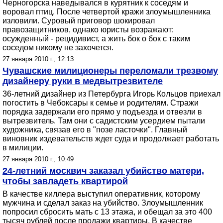
Черногорска наведывался в курятник к соседям и
воровал птиц. После четвертой кражи злоумышленника
изловили. Суровый приговор шокировал
правозащитников, однако юристы возражают:
осужденный - рецидивист, а жить бок о бок с таким
соседом никому не захочется.
27 января 2010 г., 12:13
Чувашские милиционеры переломали трезвому
дизайнеру руки в медвытрезвителе
36-летний дизайнер из Петербурга Игорь Кольцов приехал
погостить в Чебоксары к семье и родителям. Стражи
порядка задержали его прямо у подъезда и отвезли в
вытрезвитель. Там они с садистским усердием пытали
художника, связав его в "позе ласточки". Главный
виновник издевательств ждет суда и продолжает работать
в милиции.
27 января 2010 г., 10:49
24-летний москвич заказал убийство матери,
чтобы завладеть квартирой
В качестве киллера выступил оперативник, которому
мужчина и сделал заказ на убийство. Злоумышленник
попросил сбросить мать с 13 этажа, и обещал за это 400
тысяч рублей после продажи квартиры. В качестве