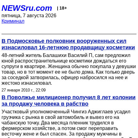
NEWSru.com
| 18+
пятница, 7 августа 2026
Криминал
В Подмосковье полковник вооруженных сил
изнасиловал 16-летнюю продавщицу косметики
48-летний житель Балашихи Василий П, сам предложил
юной распространительнице косметики дождаться его
супруги в квартире. Женщина обычно покупала у девушки
товар, но в тот момент ее не было дома. Как только дверь
за соседкой затворилась, офицер набросился на нее и
жестоко изнасиловал.
27 января 2010 г., 22:09
В Поволжье милиционер получил 8 лет колонии
за продажу человека в рабство
Участковый уполномоченный Чингиз Аджиглаев усадил
грузчика с рынка в свой автомобиль и вывез его на
чабанскую точку. Два месяца пленник трудился в
фермерском хозяйстве, а потом смог переправить
весточку жене и был спасен. За продажу мужчины в