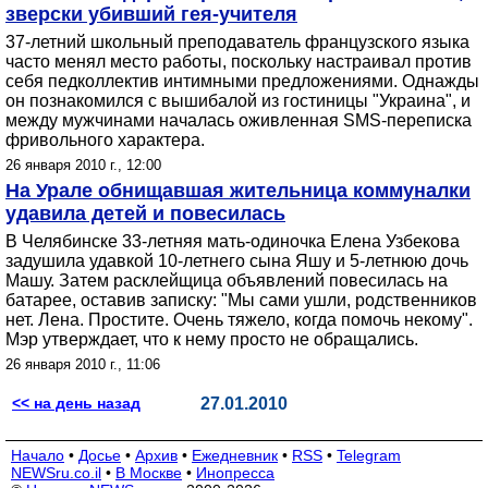
зверски убивший гея-учителя
37-летний школьный преподаватель французского языка
часто менял место работы, поскольку настраивал против
себя педколлектив интимными предложениями. Однажды
он познакомился с вышибалой из гостиницы "Украина", и
между мужчинами началась оживленная SMS-переписка
фривольного характера.
26 января 2010 г., 12:00
На Урале обнищавшая жительница коммуналки
удавила детей и повесилась
В Челябинске 33-летняя мать-одиночка Елена Узбекова
задушила удавкой 10-летнего сына Яшу и 5-летнюю дочь
Машу. Затем расклейщица объявлений повесилась на
батарее, оставив записку: "Мы сами ушли, родственников
нет. Лена. Простите. Очень тяжело, когда помочь некому".
Мэр утверждает, что к нему просто не обращались.
26 января 2010 г., 11:06
<< на день назад
27.01.2010
Начало
•
Досье
•
Архив
•
Ежедневник
•
RSS
•
Telegram
NEWSru.co.il
•
В Москве
•
Инопресса