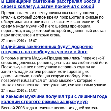
В Швейцарии сантехник расстрелял босса и
своего коллегу, а затем покончил с собой
Предполагаемым преступником оказался уроженец
Италии, который долгое время проработал в фирме по
обслуживанию отопительных систем и сантехники. В
среду между мужчиной и его шефом произошла
перепалка, в ходе которой которой подчиненный достал
пару пистолетов и открыл огонь.
27 января 2010 г., 15:07
Индийских заключенных будут досрочно
отпускать на свободу за успехи в йоге
В тюрьме штата Мадхья-Прадеш занялись "перековкой"
своих подопечных, решив сделать из них любителей йоги.
Поскольку не все преступники исправно ходили на
занятия, надзиратели решили мотивировать их
дополнительно, пообещав скорую свободу. Йога
позволяет избавиться от "злых мыслей", которые и
толкают человека на преступление, считают сами узники.
27 января 2010 г., 14:07
В Хакасии мужчина получил три с лишним года
колонии строгого режима за кражу кур
Весной 2008 года в течение нескольких дней житель