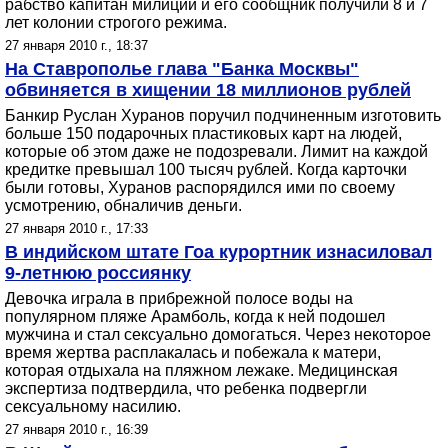
рабство капитан милиции и его сообщник получили 8 и 7
лет колонии строгого режима.
27 января 2010 г., 18:37
На Ставрополье глава "Банка Москвы"
обвиняется в хищении 18 миллионов рублей
Банкир Руслан Хуранов поручил подчиненным изготовить
больше 150 подарочных пластиковых карт на людей,
которые об этом даже не подозревали. Лимит на каждой
кредитке превышал 100 тысяч рублей. Когда карточки
были готовы, Хуранов распорядился ими по своему
усмотрению, обналичив деньги.
27 января 2010 г., 17:33
В индийском штате Гоа курортник изнасиловал
9-летнюю россиянку
Девочка играла в прибрежной полосе воды на
популярном пляже Арамболь, когда к ней подошел
мужчина и стал сексуально домогаться. Через некоторое
время жертва расплакалась и побежала к матери,
которая отдыхала на пляжном лежаке. Медицинская
экспертиза подтвердила, что ребенка подвергли
сексуальному насилию.
27 января 2010 г., 16:39