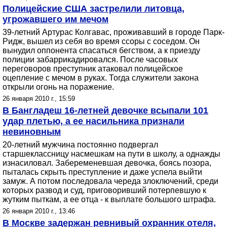
Полицейские США застрелили литовца,
угрожавшего им мечом
39-летний Артурас Колгавас, проживавший в городе Парк-
Ридж, вышел из себя во время ссоры с соседом. Он
вынудил оппонента спасаться бегством, а к приезду
полиции забаррикадировался. После часовых
переговоров преступник атаковал полицейское
оцепление с мечом в руках. Тогда служители закона
открыли огонь на поражение.
26 января 2010 г., 15:59
В Бангладеш 16-летней девочке всыпали 101
удар плетью, а ее насильника признали
невиновным
20-летний мужчина постоянно подвергал
старшеклассницу насмешкам на пути в школу, а однажды
изнасиловал. Забеременевшая девочка, боясь позора,
пыталась скрыть преступление и даже успела выйти
замуж. А потом последовала череда злоключений, среди
которых развод и суд, приговоривший потерпевшую к
жутким пыткам, а ее отца - к выплате большого штрафа.
26 января 2010 г., 13:46
В Москве задержан ревнивый охранник отеля,