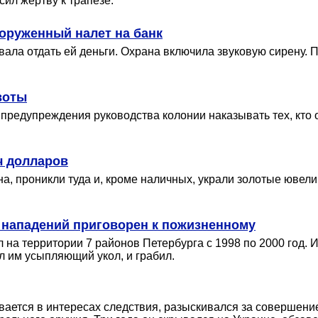
сил жертву к трапезе.
оруженный налет на банк
вала отдать ей деньги. Охрана включила звуковую сирену. 
воты
редупреждения руководства колонии наказывать тех, кто о
ч долларов
а, проникли туда и, кроме наличных, украли золотые ювели
х нападений приговорен к пожизненному
на территории 7 районов Петербурга с 1998 по 2000 год. И
л им усыпляющий укол, и грабил.
ается в интересах следствия, разыскивался за совершение