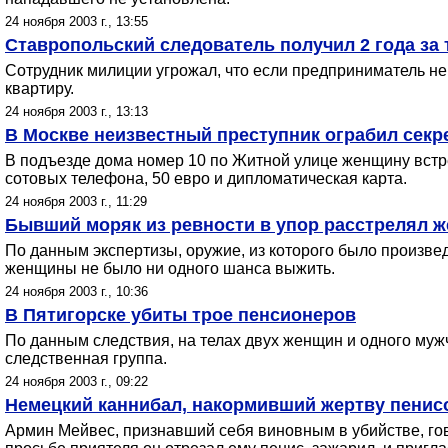
24 ноября 2003 г., 13:55
Ставропольский следователь получил 2 года за 
Сотрудник милиции угрожал, что если предприниматель не 
квартиру.
24 ноября 2003 г., 13:13
В Москве неизвестный преступник ограбил сек
В подъезде дома номер 10 по Житной улице женщину встре
сотовых телефона, 50 евро и дипломатическая карта.
24 ноября 2003 г., 11:29
Бывший моряк из ревности в упор расстрелял ж
По данным экспертизы, оружие, из которого было произвед
женщины не было ни одного шанса выжить.
24 ноября 2003 г., 10:36
В Пятигорске убиты трое пенсионеров
По данным следствия, на телах двух женщин и одного му
следственная группа.
24 ноября 2003 г., 09:22
Немецкий каннибал, накормивший жертву пенис
Армин Мейвес, признавший себя виновным в убийстве, гов