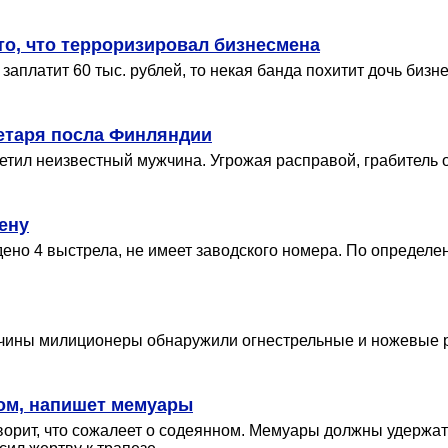
то, что терроризировал бизнесмена
заплатит 60 тыс. рублей, то некая банда похитит дочь биз
ретаря посла Финляндии
тил неизвестный мужчина. Угрожая расправой, грабитель о
ену
ено 4 выстрела, не имеет заводского номера. По определе
жчины милиционеры обнаружили огнестрельные и ножевые р
ом, напишет мемуары
орит, что сожалеет о содеянном. Мемуары должны удержать 