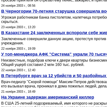
просьбе приятеля он отрезал ему пенис, зажарил, и пригла
24 ноября 2003 г., 08:56
В Черногории 70-летняя старушка совершила во
Угрожая работникам банка пистолетом, налетчица потребо
скрыться.
23 ноября 2003 г., 13:20
В Казахстане 24 заключенных вспороли себе жи
Заключенные совершили данную акцию, протестуя против п
учреждения.
22 ноября 2003 г., 19:09
У топ-менеджера АФК "Система" украли 70 тыся
Неизвестные, подобрав ключи к двери квартиры бизнесмен
Общий ущерб составил 2 млн 160 тыс. рублей.
22 ноября 2003 г., 12:40
В Петербурге врач за 12 убийств и 50 разбойны
Врач-педиатр "Скорой помощи" Максим Петров действовал 
кто вызывал врача, проникал в дома пожилых людей, дела
21 ноября 2003 г., 18:49
На Украине задержан американский киллер
В США 25-летний подозреваемый, имя которого не раскрыв