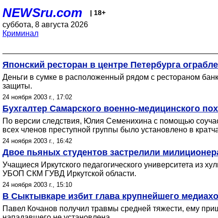
NEWSru.com
| 18+
суббота, 8 августа 2026
Криминал
Японский ресторан в центре Петербурга ограбле
Деньги в сумке в расположенный рядом с рестораном банк
защиты.
24 ноября 2003 г., 17:02
Бухгалтер Самарского военно-медицинского пох
По версии следствия, Юлия Семенихина с помощью соуча
всех членов преступной группы было установлено в кратч
24 ноября 2003 г., 16:42
Двое пьяных студентов застрелили милиционера
Учащиеся Иркутского педагогического университета из х
УБОП СКМ ГУВД Иркутской области.
24 ноября 2003 г., 15:10
В Сыктывкаре избит глава крупнейшего медиах
Павел Кочанов получил травмы средней тяжести, ему при
нападавшего не установлена.