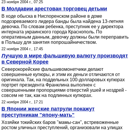
23 ноября 2004 г., 07:25
В Молдавии арестован торговец детьми
В ходе обыска в Ниспоренском районе в доме
подозреваемого лидера банды была найдена 13-летняя
девочка. По словам ребенка, преступник ее у директора
интерната украинского города Краснополь. По
оперативным данным, девочку должны были переправить
в Польшу для занятия попрошайничеством.
22 ноября 2004 г., 17:45
Лучшую в мире фальшивую валюту производят
в Северной Корее
Северокорейские фальшивомонетчики делают
совершенные купюры, и этим их деньги отличаются от
оригинала. Так, на поддельных 100-долларовых купюрах
портрет президента Франклина выполнен с
совершенными пропорциями отверстий ушей и ноздрей -
совсем не так, как на подлинных купюрах.
22 ноября 2004 г., 17:21
В Японии женские патрули покажут
преступникам "япону-мать"
Хозяйки токийских баров "мамы-сан", встревоженные
ростом уличных преступлений, организовали на улицах