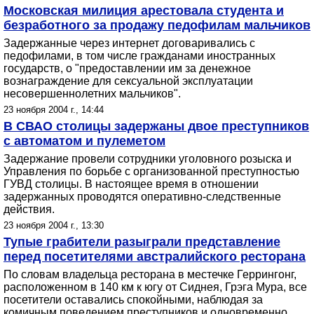
Московская милиция арестовала студента и
безработного за продажу педофилам мальчиков
Задержанные через интернет договаривались с
педофилами, в том числе гражданами иностранных
государств, о "предоставлении им за денежное
вознаграждение для сексуальной эксплуатации
несовершеннолетних мальчиков".
23 ноября 2004 г., 14:44
В СВАО столицы задержаны двое преступников
с автоматом и пулеметом
Задержание провели сотрудники уголовного розыска и
Управления по борьбе с организованной преступностью
ГУВД столицы. В настоящее время в отношении
задержанных проводятся оперативно-следственные
действия.
23 ноября 2004 г., 13:30
Тупые грабители разыграли представление
перед посетителями австралийского ресторана
По словам владельца ресторана в местечке Геррингонг,
расположенном в 140 км к югу от Сиднея, Грэга Мура, все
посетители оставались спокойными, наблюдая за
комичным поведением преступников и одновременно