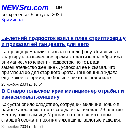
NEWSru.com
| 18+
воскресенье, 9 августа 2026
Криминал
13-летний подросток взял в плен стриптизершу
и приказал ей танцевать для него
Танцовщицу мальчик вызвал по телефону. Явившись в
квартиру в назначенное время, стриптизерша обратила
внимание, что клиент - подросток, но тот, видя
замешательство женщины, успокоил ее и сказал, что
пригласил ее для старшего брата. Танцовщица ждала
еще какое-то время, но больше никто не появлялся.
23 ноября 2004 г., 16:54
В Ставропольском крае милиционер ограбил и
изнасиловал женщину
Как установило следствие, сотрудник милиции ночью в
районе авиаремонтного завода изнасиловал 29-летнюю
местную жительницу. Угрожая потерпевшей ножом,
старший сержант похитил у женщины золотые изделия.
23 ноября 2004 г., 15:56