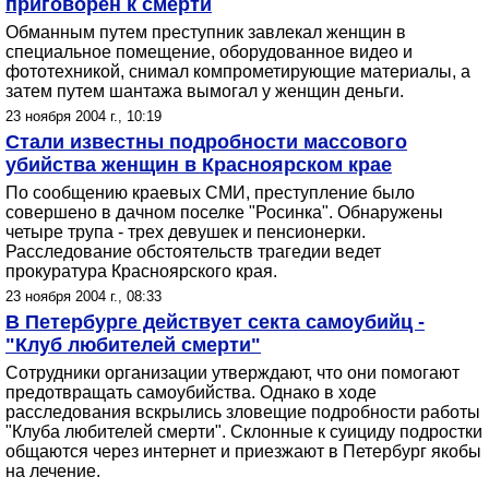
приговорен к смерти
Обманным путем преступник завлекал женщин в
специальное помещение, оборудованное видео и
фототехникой, снимал компрометирующие материалы, а
затем путем шантажа вымогал у женщин деньги.
23 ноября 2004 г., 10:19
Стали известны подробности массового
убийства женщин в Красноярском крае
По сообщению краевых СМИ, преступление было
совершено в дачном поселке "Росинка". Обнаружены
четыре трупа - трех девушек и пенсионерки.
Расследование обстоятельств трагедии ведет
прокуратура Красноярского края.
23 ноября 2004 г., 08:33
В Петербурге действует секта самоубийц -
"Клуб любителей смерти"
Сотрудники организации утверждают, что они помогают
предотвращать самоубийства. Однако в ходе
расследования вскрылись зловещие подробности работы
"Клуба любителей смерти". Склонные к суициду подростки
общаются через интернет и приезжают в Петербург якобы
на лечение.