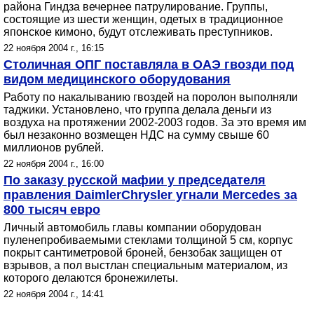
района Гиндза вечернее патрулирование. Группы,
состоящие из шести женщин, одетых в традиционное
японское кимоно, будут отслеживать преступников.
22 ноября 2004 г., 16:15
Столичная ОПГ поставляла в ОАЭ гвозди под
видом медицинского оборудования
Работу по накалыванию гвоздей на поролон выполняли
таджики. Установлено, что группа делала деньги из
воздуха на протяжении 2002-2003 годов. За это время им
был незаконно возмещен НДС на сумму свыше 60
миллионов рублей.
22 ноября 2004 г., 16:00
По заказу русской мафии у председателя
правления DaimlerChrysler угнали Mercedes за
800 тысяч евро
Личный автомобиль главы компании оборудован
пуленепробиваемыми стеклами толщиной 5 см, корпус
покрыт сантиметровой броней, бензобак защищен от
взрывов, а пол выстлан специальным материалом, из
которого делаются бронежилеты.
22 ноября 2004 г., 14:41