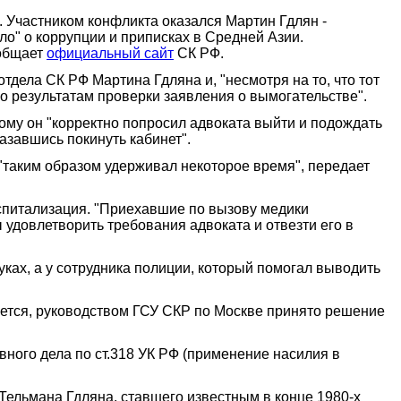
. Участником конфликта оказался Мартин Гдлян -
о" о коррупции и приписках в Средней Азии.
ообщает
официальный сайт
СК РФ.
дела СК РФ Мартина Гдляна и, "несмотря на то, что тот
по результатам проверки заявления о вымогательстве".
ому он "корректно попросил адвоката выйти и подождать
казавшись покинуть кабинет".
 "таким образом удерживал некоторое время", передает
оспитализация. "Приехавшие по вызову медики
удовлетворить требования адвоката и отвезти его в
уках, а у сотрудника полиции, который помогал выводить
ается, руководством ГСУ СКР по Москве принято решение
ного дела по ст.318 УК РФ (применение насилия в
Тельмана Гдляна, ставшего известным в конце 1980-х