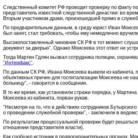
Следственный комитет РФ проводит проверку по факту пот
представитель известной следственной династии: во вре
Вторым участником драки, произошедшей прямо в служеб
По предварительным данным, в среду юрист Иван Моисеев 
был занят, стал требовать, чтобы ему немедленно вручил
Высокопоставленный чиновник СК РФ в тот момент слушал
документ за дверью". Однако Моисеева этот ответ не устр
Тогда Мартин Гдлян вызвал сотрудника полиции, охранявш
"Интерфакс"
.
По данным СК РФ, Ивана Моисеева вывели из кабинета, по
объективных причин для госпитализации Моисеева не наш
больницу", - говорится в сообщении.
В то же время, как установили стражи порядка, у Мартин
Моисеева из кабинета, порван рукав.
"Несмотря на то, что в действиях сотрудников Бутырско
о проведении служебной проверки", - заключили в ведомс
По результатам процессуальной проверки будет решаться
отношении представителя власти).
Как сообщил источник в правоохранительных органах, Ма