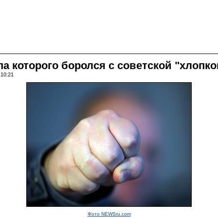
а которого боролся с советской "хлопк
 10:21
Фото NEWSru.com