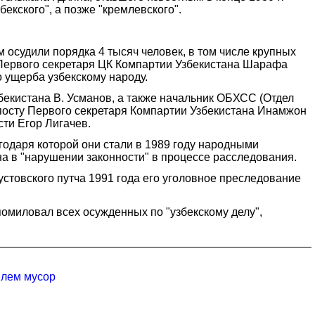
екского", а позже "кремлевского".
 осудили порядка 4 тысяч человек, в том числе крупных
и Первого секретаря ЦК Компартии Узбекистана Шарафа
 ущерба узбекскому народу.
екистана В. Усманов, а также начальник ОБХСС (Отдел
посту Первого секретаря Компартии Узбекистана Инамжон
ти Егор Лигачев.
одаря которой они стали в 1989 году народными
а в "нарушении законности" в процессе расследования.
устовского путча 1991 года его уголовное преследование
омиловал всех осужденных по "узбекскому делу",
илем мусор