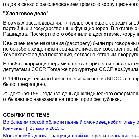
годов в связи с расследованием громкого коррупционного 
"Хлопковое дело"
В рамках расследования, тянувшегося еще с середины 197
партийных и государственных функционеров. В активную 
Рашидова. Посмертно его обвинили в деспотизме, корруп
К высшей мере наказания (расстрелу) были приговорены
по борьбе с хищениями социалистической собственности)
Усманходжаев дал показания, согласно которым к корруп
Борьба с коррупционерами в верхах принесла следовател
депутатами СССР. Тогда же прокуратура СССР возбудила 
В 1990 году Тельман Гдлян был исключен из КПСС, а в апр
было прекращено.
25 декабря 1991 года (за день до юридического оформле
отбывавших наказание на территории республики.
ССЫЛКИ ПО ТЕМЕ
Во Владимирской области пьяный омоновец избил главу 
Криминал
|
25 марта 2013 г.,
Московский адвокат, защищавший интересы неонацистов-у