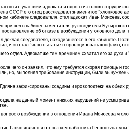
асовки с участием адвоката и одного из своих сотрудников
мена СССР его отец расследовал знаменитое "хлопковое дел
ном кабинете следователя, стал адвокат Иван Моисеев, с
пришел в кабинет заместителя руководителя Бутырского от
и постановление об отказе в возбуждении уголовного дела 
 доклад следователя, находившегося в его кабинете. Поэт
оил, и он стал "явно пытаться спровоцировать конфликт, от
его отдел. Адвокат же тем временем схватил его за руки и
сле чего он заявил, что ему требуется скорая помощь и г
ли, но, выполняя требования инструкции, были вынуждены 
а Гдляна зафиксированы ссадины и кровоподтеки на обеих р
го отдела на данный момент никаких нарушений не усматрив
тве.
 вопрос о возбуждении в отношении Ивана Моисеева уголов
ртин Гдлян является отпрыском работника Генпрокуратуры 