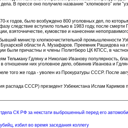
дела. В прессе оно получило название "хлопкового" или "узб
0-х годов, было возбуждено 800 уголовных дел, по которым
фазу следствие вступило только в 1983 году, после смерт
ции, взяточничестве, кумовстве и нанесении непоправимого
 бывший министр хлопкоочистительной промышленности Узб
 Бухарской области А. Музафаров. Преемник Рашидова на 
ции были причастны и члены Политбюро ЦК КПСС, в частнос
ям Тельману Гдляну и Николаю Иванову популярность, благ
в отношении них уголовное дело, обвинив Иванова и Гдлян
еле того же года - уволен из Прокуратуры СССР. После авг
ния распада СССР) президент Узбекистана Ислам Каримов п
отдела СК РФ за некстати выброшенный перед его автомоб
бийц, избил во время заседания коллегу