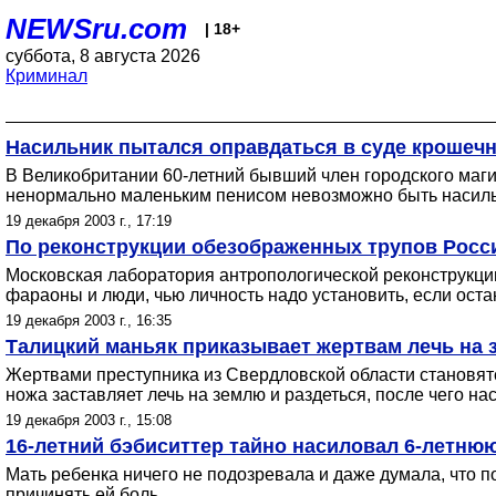
NEWSru.com
| 18+
суббота, 8 августа 2026
Криминал
Насильник пытался оправдаться в суде крошеч
В Великобритании 60-летний бывший член городского магис
ненормально маленьким пенисом невозможно быть насил
19 декабря 2003 г., 17:19
По реконструкции обезображенных трупов Росс
Московская лаборатория антропологической реконструкции
фараоны и люди, чью личность надо установить, если ост
19 декабря 2003 г., 16:35
Талицкий маньяк приказывает жертвам лечь на з
Жертвами преступника из Свердловской области становятс
ножа заставляет лечь на землю и раздеться, после чего нас
19 декабря 2003 г., 15:08
16-летний бэбиситтер тайно насиловал 6-летню
Мать ребенка ничего не подозревала и даже думала, что п
причинять ей боль.