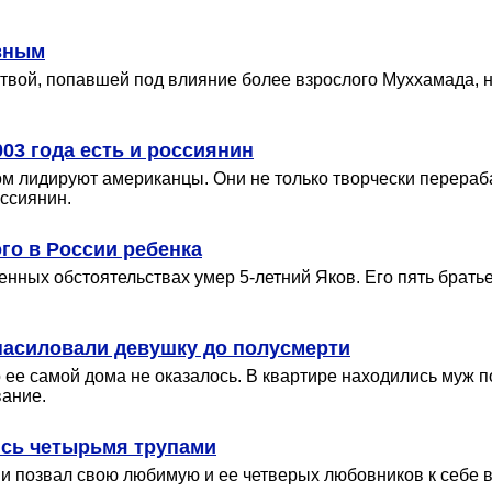
вным
вой, попавшей под влияние более взрослого Муххамада, н
03 года есть и россиянин
м лидируют американцы. Они не только творчески перераб
ссиянин.
го в России ребенка
нных обстоятельствах умер 5-летний Яков. Его пять братье
знасиловали девушку до полусмерти
о ее самой дома не оказалось. В квартире находились муж
вание.
ись четырьмя трупами
и позвал свою любимую и ее четверых любовников к себе в