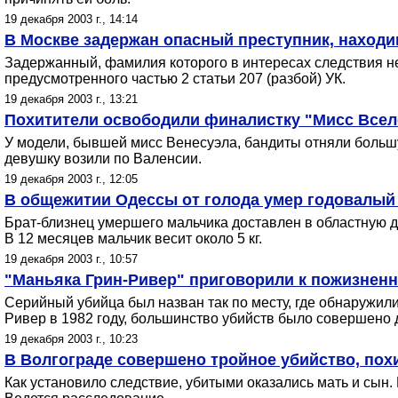
19 декабря 2003 г., 14:14
В Москве задержан опасный преступник, наход
Задержанный, фамилия которого в интересах следствия н
предусмотренного частью 2 статьи 207 (разбой) УК.
19 декабря 2003 г., 13:21
Похитители освободили финалистку "Мисс Вселе
У модели, бывшей мисс Венесуэла, бандиты отняли большу
девушку возили по Валенсии.
19 декабря 2003 г., 12:05
В общежитии Одессы от голода умер годовалый
Брат-близнец умершего мальчика доставлен в областную 
В 12 месяцев мальчик весит около 5 кг.
19 декабря 2003 г., 10:57
"Маньяка Грин-Ривер" приговорили к пожизнен
Серийный убийца был назван так по месту, где обнаружили
Ривер в 1982 году, большинство убийств было совершено д
19 декабря 2003 г., 10:23
В Волгограде совершено тройное убийство, по
Как установило следствие, убитыми оказались мать и сын.