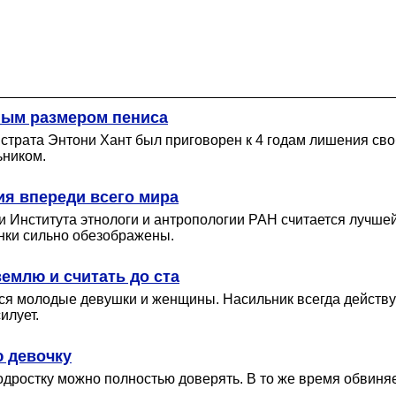
ным размером пениса
трата Энтони Хант был приговорен к 4 годам лишения своб
ьником.
ия впереди всего мира
 Института этнологи и антропологии РАН считается лучшей
анки сильно обезображены.
емлю и считать до ста
я молодые девушки и женщины. Насильник всегда действует 
илует.
ю девочку
одростку можно полностью доверять. В то же время обвиняе