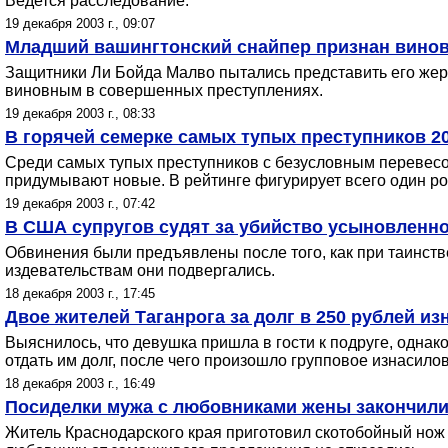
Ведется расследование.
19 декабря 2003 г., 09:07
Младший вашингтонский снайпер признан вино
Защитники Ли Бойда Малво пытались представить его жерт
виновным в совершенных преступлениях.
19 декабря 2003 г., 08:33
В горячей семерке самых тупых преступников 20
Среди самых тупых преступников с безусловным перевесо
придумывают новые. В рейтинге фигурирует всего один ро
19 декабря 2003 г., 07:42
В США супругов судят за убийство усыновленно
Обвинения были предъявлены после того, как при таинстве
издевательствам они подвергались.
18 декабря 2003 г., 17:45
Двое жителей Таганрога за долг в 250 рублей и
Выяснилось, что девушка пришла в гости к подруге, однак
отдать им долг, после чего произошло групповое изнасило
18 декабря 2003 г., 16:49
Посиделки мужа с любовниками жены закончил
Житель Краснодарского края приготовил скотобойный нож 