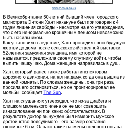
www.thesun.co.uk
В Великобритании 60-летний бывший член городского
магистрата Энтони Хант накануне был приговорен к 4
годам лишения свободы - несмотря на его утверждения,
что с его ненормально крошечным пенисом невозможно
быть насильником.
Как установило следствие, Хант проводил свою будущую
жертву до дома после сельскохозяйственной выставки.
52-летняя замужняя женщина, имя которой не
называется, предложила своему спутнику войти, чтобы
выпить чашку чаю. Дома женщина направилась в душ.
Хант, который ранее также работал инспектором
дорожного движения, напал на даму, когда она вышла из
ванной комнаты. По словам женщины, она три раза
просила его остановиться, но он проигнорировал ее
мольбы, сообщает
The Sun
.
Хант на слушаниях утверждал, что из-за диабета и
слишком маленького члена он не мог совершить
изнасилование ни при каких обстоятельствах. В
результате доктор вынужден был измерить мужское
достоинство подсудимого - его размер составил
скромные 6 см. Однако такие размеры полового органа