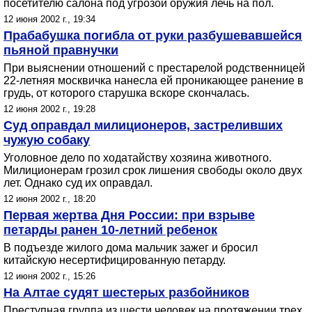
посетителю салона под угрозой оружия лечь на пол.
12 июня 2002 г., 19:34
Прабабушка погибла от руки разбушевавшейся
пьяной правнучки
При выяснении отношений с престарелой родственницей
22-летняя москвичка нанесла ей проникающее ранение в
грудь, от которого старушка вскоре скончалась.
12 июня 2002 г., 19:28
Суд оправдал милиционеров, застреливших
чужую собаку
Уголовное дело по ходатайству хозяина животного.
Милиционерам грозил срок лишения свободы около двух
лет. Однако суд их оправдал.
12 июня 2002 г., 18:20
Первая жертва Дня России: при взрыве
петарды ранен 10-летний ребенок
В подъезде жилого дома мальчик зажег и бросил
китайскую несертифицированную петарду.
12 июня 2002 г., 15:26
На Алтае судят шестерых разбойников
Преступная группа из шести человек на протяжении трех