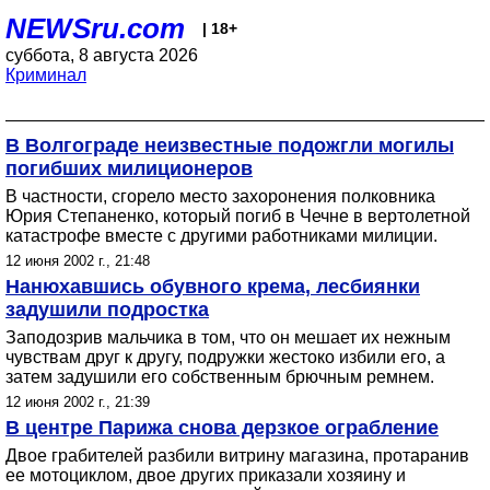
NEWSru.com
| 18+
суббота, 8 августа 2026
Криминал
В Волгограде неизвестные подожгли могилы
погибших милиционеров
В частности, сгорело место захоронения полковника
Юрия Степаненко, который погиб в Чечне в вертолетной
катастрофе вместе с другими работниками милиции.
12 июня 2002 г., 21:48
Нанюхавшись обувного крема, лесбиянки
задушили подростка
Заподозрив мальчика в том, что он мешает их нежным
чувствам друг к другу, подружки жестоко избили его, а
затем задушили его собственным брючным ремнем.
12 июня 2002 г., 21:39
В центре Парижа снова дерзкое ограбление
Двое грабителей разбили витрину магазина, протаранив
ее мотоциклом, двое других приказали хозяину и