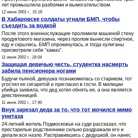
лет промышляла разбоями и вымогательством.
12 июня 2002 г., 15:18
В Хабаровске солдаты угнали БМП, чтобы
съездить за водкой
После этого военнослужащие проломили машиной стену
продуктового магазина, через пролом вынесли спиртное,
еду и скрылись. БМП опрокинулась, и тогда хулиганы
присмотрели себе "камаз".
11 июня 2002 г., 18:04
Защищая девичью честь, студентка насмерть
забила пенсионера ногами
Будучи пьяной, девушка познакомилась со стариком, тот
угостил ее сигаретой и пригласил в гости. В милиции
убийца заявила, что дед хотел обнять ее, а она является
девственницей.
11 июня 2002 г., 17:40
Внук зарезал деда за то, что тот мочился мимо
унитаза
24-летний житель Подмосковья на суде рассказал, что
престарелые родственники сильно раздражали его и
делали все назло. Расправившись с дедушкой, он нанес