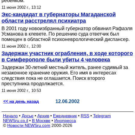
ребенком.
11 июня 2002 г., 13:12
Экс-кандидат в губернаторы Магаданской
области расстрелял психиатра
В 2001 году новоизбранный губернатор обвинил Рафаэля
Усманова в клевете. По решению суда ответчик был
помещен в областной психоневрологический диспансер.
11 июня 2002 г., 12:00
Задержан участник ограбления, в ходе которого
в Симферополе были убиты 4 человека
Задержан 30-летний местный житель, ранее судимый за
незаконное хранение оружия. Его имя в интересах
следствия пока не оглашается. Поиск второго
преступника продолжается.
11 июня 2002 г., 10:53
<< на день назад
12.06.2002
Начало
•
Досье
•
Архив
•
Ежедневник
•
RSS
•
Telegram
NEWSru.co.il
•
В Москве
•
Инопресса
©
Новости NEWSru.com
2000-2026