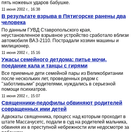
пять ножевых ударов бабушке.
11 июня 2002 г., 16:38
В результате взрыва в Пятигорске ранены два
человека
По данным ГУВД Ставропольского края,
неустановленное взрывное устройство сработало вблизи
автомобиля ВАЗ-2110. Пострадали хозяин машины и
милиционер.
11 июня 2002 г., 15:16
Ужасы семейного детдома: питье мочи,
поедание кала и танцы с гирями
Все приемные дети семейной пары из Великобритании
после нескольких лет, проведенных рядом с
"заботливыми" родителями, нуждались в серьезной
помощи психиатров.
11 июня 2002 г., 15:07
Священники-педофилы обвиняют родителей
совращенных ими детей
Адвокаты священника, процесс над которым проходит в
штате Массачусетс, подали в суд на родителей мальчика,
обвиняя их в преступной небрежности или недосмотре за