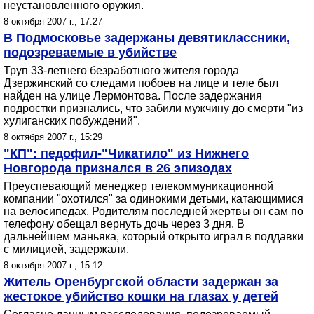
неустановленного оружия.
8 октября 2007 г., 17:27
В Подмосковье задержаны девятиклассники,
подозреваемые в убийстве
Труп 33-летнего безработного жителя города
Дзержинский со следами побоев на лице и теле был
найден на улице Лермонтова. После задержания
подростки признались, что забили мужчину до смерти "из
хулиганских побуждений".
8 октября 2007 г., 15:29
"КП": педофил-"Чикатило" из Нижнего
Новгорода признался в 26 эпизодах
Преуспевающий менеджер телекоммуникационной
компании "охотился" за одинокими детьми, катающимися
на велосипедах. Родителям последней жертвы он сам по
телефону обещал вернуть дочь через 3 дня. В
дальнейшем маньяка, который открыто играл в поддавки
с милицией, задержали.
8 октября 2007 г., 15:12
Житель Оренбургской области задержан за
жестокое убийство кошки на глазах у детей