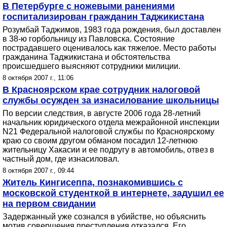
В Петербурге с ножевыми ранениями
госпитализирован гражданин Таджикистана
Розумбай Таджимов, 1983 года рождения, был доставлен
в 38-ю горбольницу из Павловска. Состояние
пострадавшего оценивалось как тяжелое. Место работы
гражданина Таджикистана и обстоятельства
происшедшего выясняют сотрудники милиции.
8 октября 2007 г., 11:06
В Красноярском крае сотрудник налоговой
службы осужден за изнасилование школьницы
По версии следствия, в августе 2006 года 28-летний
начальник юридического отдела межрайонной инспекции
N21 Федеральной налоговой службы по Красноярскому
краю со своим другом обманом посадил 12-летнюю
жительницу Хакасии и ее подругу в автомобиль, отвез в
частный дом, где изнасиловал.
8 октября 2007 г., 09:44
Житель Кингисеппа, познакомившись с
московской студенткой в интернете, задушил ее
на первом свидании
Задержанный уже сознался в убийстве, но объяснить
мотив совершения преступления отказался. Его