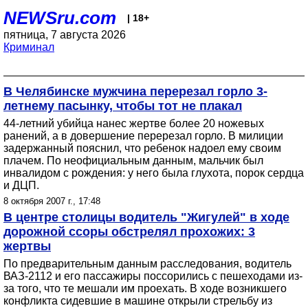
NEWSru.com
| 18+
пятница, 7 августа 2026
Криминал
В Челябинске мужчина перерезал горло 3-
летнему пасынку, чтобы тот не плакал
44-летний убийца нанес жертве более 20 ножевых
ранений, а в довершение перерезал горло. В милиции
задержанный пояснил, что ребенок надоел ему своим
плачем. По неофициальным данным, мальчик был
инвалидом с рождения: у него была глухота, порок сердца
и ДЦП.
8 октября 2007 г., 17:48
В центре столицы водитель "Жигулей" в ходе
дорожной ссоры обстрелял прохожих: 3
жертвы
По предварительным данным расследования, водитель
ВАЗ-2112 и его пассажиры поссорились с пешеходами из-
за того, что те мешали им проехать. В ходе возникшего
конфликта сидевшие в машине открыли стрельбу из