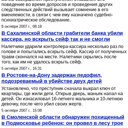
поведение во время допросов и проведения других
следственных действий вызывает сомнение в его
вменяемости, в связи с чем ему назначено судебно-
психиатрическое обследование.
8 октября 2007 г., 08:18
В Сахалинской области грабители банка убили
кассира, но вскрыть сейф так и не смогли
Налетчики ударили контролера-кассира несколько раз по
голове и попытались вскрыть сейф. Кассир от полученных
травм скончался на месте. Налетчики скрылись после
того, как им не удалось вскрыть сейф.
5 октября 2007 г., 16:31
В Ростове-на-Дону задержан педофил,
подозреваемый в убийстве двух детей
Установлено, что преступник сначала выкрал ключ от
квартиры, где жили дети. Открыв дверь, маньяк напал на
детей. Он изнасиловал 16-летнего мальчика и 10-летнюю
девочку, после чего убил своих жертв.
5 октября 2007 г., 15:08
В Смоленской области обнаружен похищенный
в Подмосковье ребенок: он провел в лесу трое