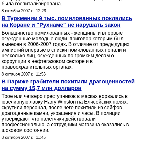
была госпитализирована.
8 октября 2007 г., 12:26
В Туркмении 9 тыс. помилованных поклялись
на Коране и "Рухнаме" не нарушать закон
Большинство помилованных - женщины и впервые
осужденные молодые люди, приговор которым был
вынесен в 2006-2007 годах. В отличие от предыдущих
амнистий впервые в списки помилованных попали и
несколько лиц, осужденных по громким делам о
коррупции в нефтегазовом секторе и в
правоохранительных органах.
8 октября 2007 г., 11:53
В Париже грабители похитили драгоценностей
на сумму 15,7 млн долларов
Трое или четверо преступников в масках ворвались в
ювелирную лавку Harry Winston на Елисейских полях,
скрутили персонал, после чего похитили из сейфов
драгоценные камни, украшения и часы. В полиции
утверждают, что налетчики действовали
профессионально, а сотрудники магазина оказались в
шоковом состоянии.
8 октября 2007 г., 11:45