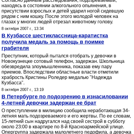
Согласно данным расследования, подозреваемый,
находясь в состоянии алкогольного опьянения, в
присутствии взрослых и детей ударил ногой сидевшую
рядом с ним кошку. После этого молодой человек на
глазах у многих людей отрезал животному голову.
8 октября 2007 г., 13:34
В Кузбассе шестиклассница-каратистка
получила медаль за помощь в поимке
грабителя
Преступник, который пытался отобрать у девочки в
Новокузнецке сотовый телефон, задержан. Школьница
обезвредила злоумышленника, показав ему пару
приемов. Впоследствии областные власти отметили
храбрость Кристины Роледер медалью "Надежда
Кузбасса".
8 октября 2007 г., 13:19
В Петербурге по подозрению в изнасиловании
4-летней девочки задержан ее брат
О преступлении в милицию сообщила неработающая 34-
летняя мать подозреваемого и его жертвы. По ее словам,
15-летний сын надругался над своей сестрой в субботу
около 23:00 в квартире по 8-й Красноармейской улице.
Опергруппа задержала малолетнего педофила, а девочка