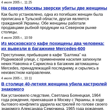
4 июля 2005 г., 11:25
На севере Москвы зверски убиты две женщины
Как было установлено, одна из погибших женщин была
прописана в Тульской области, другая является
гражданкой Украины. Обе женщины работали
продавцами рыбной продукции на Северном рынке
столицы.
4 июля 2005 г., 10:59
Из московского кафе похищены два человека:
их вывезли в багажнике Mercedes-600
Преступники, прибывшие в кафе "Балтика" на
Родниковой улице, с применением насилия запихнули
неких Навояна и Саркисяна в багажник автомашины
Mercedes, принадлежащей последнему, и скрылись в
неизвестном направлении.
4 июля 2005 г., 10:11
В столице 40-летняя женщина убила кастрюлей
знакомого
Как установило следствие, Светлана Боянецкая, 1964
года рождения, приехавшая в Москву с Украины, в ходе
бытового конфликта ударила кастрюлей по голове своего
знакомого Александра Семочкина, 1965 года рождения,