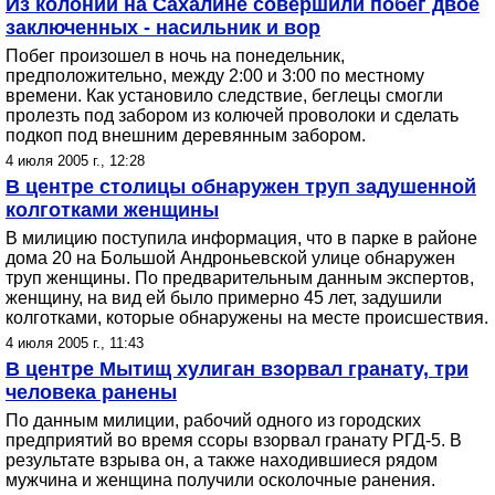
Из колонии на Сахалине совершили побег двое
заключенных - насильник и вор
Побег произошел в ночь на понедельник,
предположительно, между 2:00 и 3:00 по местному
времени. Как установило следствие, беглецы смогли
пролезть под забором из колючей проволоки и сделать
подкоп под внешним деревянным забором.
4 июля 2005 г., 12:28
В центре столицы обнаружен труп задушенной
колготками женщины
В милицию поступила информация, что в парке в районе
дома 20 на Большой Андроньевской улице обнаружен
труп женщины. По предварительным данным экспертов,
женщину, на вид ей было примерно 45 лет, задушили
колготками, которые обнаружены на месте происшествия.
4 июля 2005 г., 11:43
В центре Мытищ хулиган взорвал гранату, три
человека ранены
По данным милиции, рабочий одного из городских
предприятий во время ссоры взорвал гранату РГД-5. В
результате взрыва он, а также находившиеся рядом
мужчина и женщина получили осколочные ранения.