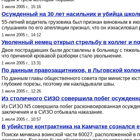
1 июля 2005 г., 15:16
Осужденный на 30 лет насильник и убийца школ
55-летний водитель грузовика был признан виновным в ию
слушаниях по его апелляции признал, что он изнасиловал р
1 июля 2005 г., 14:12
Уволенный немец открыл стрельбу в коллег и п
Двое пострадавших были доставлены в больницу с тяжелым
что причиной кровавой разборки стало увольнение.
1 июля 2005 г., 13:31
По данным правозащитников, в Льговской колон
По данным главы общественного совета при министре юс
глубокие порезы, поэтому им накладывали швы.
1 июля 2005 г., 12:26
Из столичного СИЗО совершила побег осужденна
Из СИЗО N5 совершила побег расконвоированная осужденн
заключения и в СИЗО отбывала наказание.
1 июля 2005 г., 10:57
В убийстве контрактника на Камчатке сознался 
Поиски мичмана воинской части 60027, расположенной в 