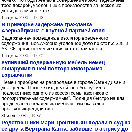
ночью. По подозрению в совершении кражи задержаны
трое пекарей, уволенных с производства за несколько
дней до случившегося.
1 августа 2003 г., 12:30
В Приморье задержана гражданка
Азербайджана с крупной партией опия
Задержанная помещена в изолятор временного
содержания. Возбуждено уголовное дело по статье 228-3
УК РФ, происхождение опия устанавливается.
1 августа 2003 г., 12:22
Купивший подержанную мебель немец
обнаружил в ней полтора килограмма
взрывчатки
Немец приобрел на распродаже в городе Хаген диван и
два кресла. Привезя их домой, он обнаружил в
подлокотнике одного из кресел семь пакетиков с
подозрительным содержимым". Полиция быстро нашла
предыдущего владельца мебели - им оказался
преступник-рецидивист.
31 июля 2003 г., 19:57
Родственники Мари Трентиньян подали в суд на
ее друга Бертрана Канта, забившего актрису до