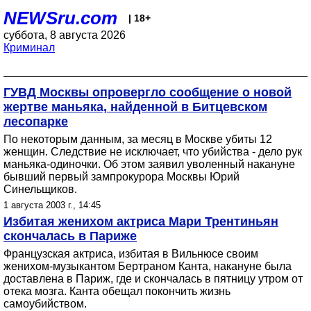
NEWSru.com
| 18+
суббота, 8 августа 2026
Криминал
ГУВД Москвы опровергло сообщение о новой
жертве маньяка, найденной в Битцевском
лесопарке
По некоторым данным, за месяц в Москве убиты 12
женщин. Следствие не исключает, что убийства - дело рук
маньяка-одиночки. Об этом заявил уволенный накануне
бывший первый зампрокурора Москвы Юрий
Синельщиков.
1 августа 2003 г., 14:45
Избитая женихом актриса Мари Трентиньян
скончалась в Париже
Французская актриса, избитая в Вильнюсе своим
женихом-музыкантом Бертраном Канта, накануне была
доставлена в Париж, где и скончалась в пятницу утром от
отека мозга. Канта обещал покончить жизнь
самоубийством.