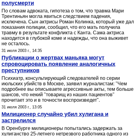
полусмерти
По словам адвоката, гипотеза о том, что травма Мари
Трентиньян могла явиться следствием падения,
исключена. Сын актрисы Роман Колинка, который уже дал
показания полиции, сообщил, что его мать получила
травму в результате конфликта с Канта. Сама актриса
находится в глубокой коме и надежды, что она выживет
не осталось.
31 июля 2003 г., 14:35
Публикации о жертвах маньяка могут
спровоцировать появление аналогичных
преступников
Психиатр, консультирующий следователей по серии
июльских убийств в Москве, заявил журналистам: "Чем
подробнее вы описываете агрессивные акты, тем больше
шансов, что некий "товарищ из наших пациентов"
прочитает это и в точности воспроизведет".
31 июля 2003 г., 13:05
Милиционер случайно убил хулигана и
застрелился
В Оренбурге милиционеры попытались задержать за
хулиганство 25-летнего нетрезвого работника одного из