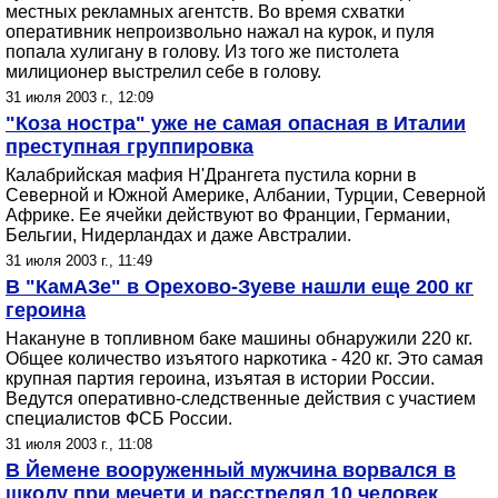
местных рекламных агентств. Во время схватки
оперативник непроизвольно нажал на курок, и пуля
попала хулигану в голову. Из того же пистолета
милиционер выстрелил себе в голову.
31 июля 2003 г., 12:09
"Коза ностра" уже не самая опасная в Италии
преступная группировка
Калабрийская мафия Н'Дрангета пустила корни в
Северной и Южной Америке, Албании, Турции, Северной
Африке. Ее ячейки действуют во Франции, Германии,
Бельгии, Нидерландах и даже Австралии.
31 июля 2003 г., 11:49
В "КамАЗе" в Орехово-Зуеве нашли еще 200 кг
героина
Накануне в топливном баке машины обнаружили 220 кг.
Общее количество изъятого наркотика - 420 кг. Это самая
крупная партия героина, изъятая в истории России.
Ведутся оперативно-следственные действия с участием
специалистов ФСБ России.
31 июля 2003 г., 11:08
В Йемене вооруженный мужчина ворвался в
школу при мечети и расстрелял 10 человек