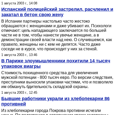
1 августа 2003 г., 14:08
Испанский полицейский застрелил, расчленил и
закатал в бетон свою жену
В Испании партнеры настолько часто жестоко
обращаются с женщинами и даже убивают их. Психологи
отмечают: цель нападающего заключается по большей
части не в том, чтобы нанести увечье женщине, а в
демонстрации своей власти над нею. О случившемся, как
правило, женщины ни с кем не делятся. Часто даже
соседи не в курсе, что происходит у них за стеной.
1 августа 2003 г., 13:46
В Париже злоумышленники похитили 14 тысяч
упаковок виагры
Стоимость похищенного средства для увеличения
мужской потенции - 800 тысяч евро. По версии следствия,
преступники выносили упаковки частями, что и позволило
им обмануть бдительность складской охраны.
1 августа 2003 г., 12:45
Бывшие работники украли из хлебопекарни 86
противней
Из хлебопекарни города Покрова противни исчезли