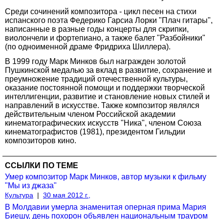
Среди сочинений композитора - цикл песен на стихи
испанского поэта Федерико Гарсиа Лорки "Плач гитары",
написанные в разные годы концерты для скрипки,
виолончели и фортепиано, а также балет "Разбойники"
(по одноименной драме Фридриха Шиллера).
В 1999 году Марк Минков был награжден золотой
Пушкинской медалью за вклад в развитие, сохранение и
преумножение традиций отечественной культуры,
оказание постоянной помощи и поддержки творческой
интеллигенции, развитие и становление новых стилей и
направлений в искусстве. Также композитор являлся
действительным членом Российской академии
кинематографических искусств "Ника", членом Союза
кинематографистов (1981), президентом Гильдии
композиторов кино.
ССЫЛКИ ПО ТЕМЕ
Умер композитор Марк Минков, автор музыки к фильму
"Мы из джаза"
Культура
|
30 мая 2012 г.,
В Молдавии умерла знаменитая оперная прима Мария
Биешу, день похорон объявлен национальным трауром