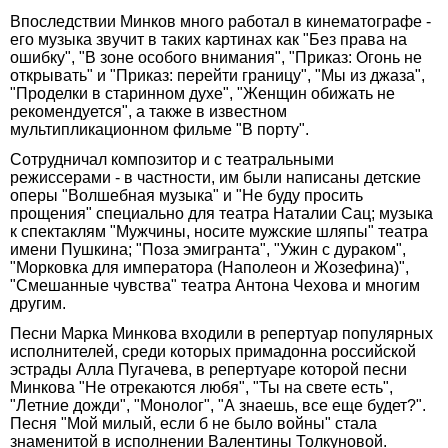
Впоследствии Минков много работал в кинематографе -
его музыка звучит в таких картинах как "Без права на
ошибку", "В зоне особого внимания", "Приказ: Огонь не
открывать" и "Приказ: перейти границу", "Мы из джаза",
"Проделки в старинном духе", "Женщин обижать не
рекомендуется", а также в известном
мультипликационном фильме "В порту".
Сотрудничал композитор и с театральными
режиссерами - в частности, им были написаны детские
оперы "Волшебная музыка" и "Не буду просить
прощения" специально для театра Наталии Сац; музыка
к спектаклям "Мужчины, носите мужские шляпы" театра
имени Пушкина; "Поза эмигранта", "Ужин с дураком",
"Морковка для императора (Наполеон и Жозефина)",
"Смешанные чувства" театра Антона Чехова и многим
другим.
Песни Марка Минкова входили в репертуар популярных
исполнителей, среди которых примадонна российской
эстрады Алла Пугачева, в репертуаре которой песни
Минкова "Не отрекаются любя", "Ты на свете есть",
"Летние дожди", "Монолог", "А знаешь, все еще будет?".
Песня "Мой милый, если б не было войны" стала
знаменитой в исполнении Валентины Толкуновой.