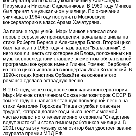
консерватории по классу композиции у Александра
Пирумова и Николая Сидельникова. В 1960 году Минков
был принят в музыкальном училище. По окончании
училища, в 1964 году поступил в Московскую
консерваторию в класс Арама Хачатуряна.
За первые годы учебы Марк Минков написал свои
первые серьезные произведения, вокальные циклы на
стихи Роберта Бернса и Александра Блока. Второй цикл
был написан в 1965 году и назывался "Балаганчик". В
него вошли шесть стихотворений Блока, положенных на
музыку, впоследствии ставшие элементом обязательной
программы конкурсов имени Глинки. Романс "Вербочки"
из этого цикла исполнял в концертах Иван Козловский. В
1990-х годах Кристина Орбакайте на основе этого
романса сделала эстрадную песню.
В 1970 году, через год после окончания консерватории,
Марк Минков стал членом Союза композиторов СССР. В
том же году он написал ставшую популярной песню на
стихи Анатолия Горохова "Наша служба и опасна и
трудна", которая долгие годы была неотъемлемой
частью известного телевизионного сериала "Следствие
ведут знатоки" и стала гимном работников милиции. В
2001 году за эту музыку композитор был удостоен звания
лауреата премии МВД РФ.