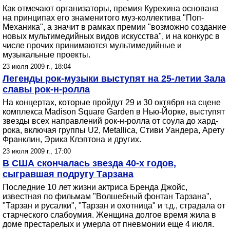
Как отмечают организаторы, премия Курехина основана
на принципах его знаменитого муз-коллектива "Поп-
Механика", а значит в рамках премии "возможно создание
новых мультимедийных видов искусства", и на конкурс в
числе прочих принимаются мультимедийные и
музыкальные проекты.
23 июля 2009 г., 18:04
Легенды рок-музыки выступят на 25-летии Зала
славы рок-н-ролла
На концертах, которые пройдут 29 и 30 октября на сцене
комплекса Madison Square Garden в Нью-Йорке, выступят
звезды всех направлений рок-н-ролла от соула до хард-
рока, включая группы U2, Metallica, Стиви Уандера, Арету
Франклин, Эрика Клэптона и других.
23 июля 2009 г., 17:00
В США скончалась звезда 40-х годов,
сыгравшая подругу Тарзана
Последние 10 лет жизни актриса Бренда Джойс,
известная по фильмам "Волшебный фонтан Тарзана",
"Тарзан и русалки", "Тарзан и охотница" и т.д., страдала от
старческого слабоумия. Женщина долгое время жила в
доме престарелых и умерла от пневмонии еще 4 июля.