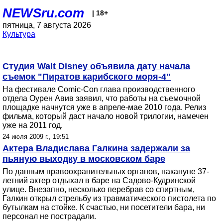
NEWSru.com
| 18+
пятница, 7 августа 2026
Культура
Студия Walt Disney объявила дату начала
съемок "Пиратов карибского моря-4"
На фестивале Comic-Con глава производственного
отдела Оурен Авив заявил, что работы на съемочной
площадке начнутся уже в апреле-мае 2010 года. Релиз
фильма, который даст начало новой трилогии, намечен
уже на 2011 год.
24 июля 2009 г., 19:51
Актера Владислава Галкина задержали за
пьяную выходку в московском баре
По данным правоохранительных органов, накануне 37-
летний актер отдыхал в баре на Садово-Кудринской
улице. Внезапно, несколько перебрав со спиртным,
Галкин открыл стрельбу из травматического пистолета по
бутылкам на стойке. К счастью, ни посетители бара, ни
персонал не пострадали.