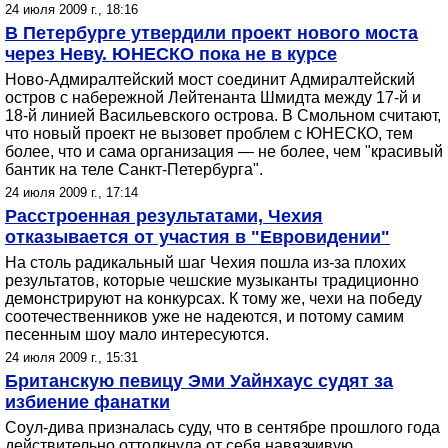
24 июля 2009 г., 18:16
В Петербурге утвердили проект нового моста
через Неву. ЮНЕСКО пока не в курсе
Ново-Адмиралтейский мост соединит Адмиралтейский
остров с набережной Лейтенанта Шмидта между 17-й и
18-й линией Васильевского острова. В Смольном считают,
что новый проект не вызовет проблем с ЮНЕСКО, тем
более, что и сама организация — не более, чем "красивый
бантик на теле Санкт-Петербурга".
24 июля 2009 г., 17:14
Расстроенная результатами, Чехия
отказывается от участия в "Евровидении"
На столь радикальный шаг Чехия пошла из-за плохих
результатов, которые чешские музыканты традиционно
демонстрируют на конкурсах. К тому же, чехи на победу
соотечественников уже не надеются, и потому самим
песенным шоу мало интересуются.
24 июля 2009 г., 15:31
Британскую певицу Эми Уайнхаус судят за
избиение фанатки
Соул-дива призналась суду, что в сентябре прошлого года
действительно оттолкнула от себя навязчивую