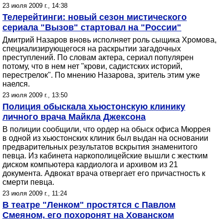
23 июля 2009 г., 14:38
Телерейтинги: новый сезон мистического
сериала "Вызов" стартовал на "России"
Дмитрий Назаров вновь исполняет роль сыщика Хромова,
специализирующегося на раскрытии загадочных
преступлений. По словам актера, сериал популярен
потому, что в нем нет "крови, садистских историй,
перестрелок". По мнению Назарова, зритель этим уже
наелся.
23 июля 2009 г., 13:50
Полиция обыскала хьюстонскую клинику
личного врача Майкла Джексона
В полиции сообщили, что ордер на обыск офиса Мюррея
в одной из хьюстонских клиник был выдан на основании
предварительных результатов вскрытия знаменитого
певца. Из кабинета наркополицейские вышли с жестким
диском компьютера кардиолога и архивом из 21
документа. Адвокат врача отвергает его причастность к
смерти певца.
23 июля 2009 г., 11:24
В театре "Ленком" простятся с Павлом
Смеяном, его похоронят на Хованском