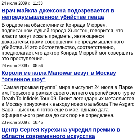
24 июля 2009 г., 11:33
Врач Майкла Джексона подозревается в
непредумышленном убийстве певца
В ордере на обыск клиники Конрада Мюррея,
подписанном судьей города Хьюстон, говорится, что
власти могут искать предметы, являющиеся
доказательствами совершения непредумышленного
убийства. И это обстоятельство, соответственно,
предполагает, что доктор Конрад Мюррей мог совершить
это преступление.
24 июля 2009 г., 08:56
Короли металла Manowar везут в Москву
"огненное шоу"
"Самая громкая группа" мира выступит 24 июля в Парке
им. Горького в рамках своего летнего европейского турне
Death To Infidels Tour 09. Визит легендарных металлистов
в Москву приурочен к выходу нового альбома The Asgard
Saga – диск был готов еще в мае, однако дата
официального релиза до сих пор не определена.
23 июля 2009 г., 18:45
Центр Сергея Курехина учредил премию в
области современного искусства