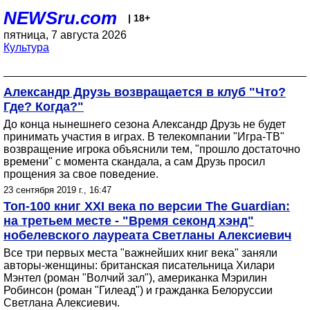
NEWSru.com
| 18+
пятница, 7 августа 2026
Культура
Александр Друзь возвращается в клуб "Что?
Где? Когда?"
До конца нынешнего сезона Александр Друзь не будет
принимать участия в играх. В телекомпании "Игра-ТВ"
возвращение игрока объяснили тем, "прошло достаточно
времени" с момента скандала, а сам Друзь просил
прощения за свое поведение.
23 сентября 2019 г., 16:47
Топ-100 книг XXI века по версии The Guardian:
на третьем месте - "Время секонд хэнд"
нобелевского лауреата Светланы Алексиевич
Все три первых места "важнейших книг века" заняли
авторы-женщины: британская писательница Хилари
Мэнтел (роман "Волчий зал"), американка Мэрилин
Робинсон (роман "Гилеад") и гражданка Белоруссии
Светлана Алексиевич.