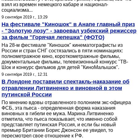
взял из времен немецкого кабаре и национал-
социализма...
9 сентября 2019 г., 13:29
На фестивале "Киношок" в Анапе главный приз
- "Золотую лозу" - завоевал узбекский режиссер
за фильм "Горячая лепешка" (ФОТО)
На 28-м фестивале "Киношок" кинематографисты из
России и стран СНГ состязались в пяти номинациях:
полнометражное кино, короткометражные фильмы,
документальные фильмы, телевизионный конкурс "ТВ-
Шок и конкурс фильмов для детей "КиноМалышок".
9 сентября 2019 г., 12:31
В Лондоне поставили спектакль-наказание об
отравлении Литвиненко и виновной в этом
путинской России
По мнению вдовы отравленного полонием экс-офицера
ФСБ, эта пьеса - определенная форма наказания
виновных в гибели ее мужа. Марина Литвиненко
отметила, что пьеса показывает, что именно собой
представляет путинская Россия, и если бы новый
премьер Британии Борис Джонсон ее увидел, то
пересмотрел свое отношение к РФ.