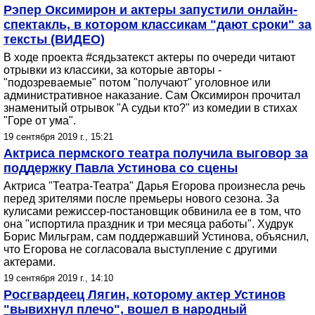
Рэпер Оксимирон и актеры запустили онлайн-
спектакль, в котором классикам "дают сроки" за
тексты (ВИДЕО)
В ходе проекта #сядьзатекст актеры по очереди читают
отрывки из классики, за которые авторы -
"подозреваемые" потом "получают" уголовное или
административное наказание. Сам Оксимирон прочитал
знаменитый отрывок "А судьи кто?" из комедии в стихах
"Горе от ума".
19 сентября 2019 г., 15:21
Актриса пермского театра получила выговор за
поддержку Павла Устинова со сцены
Актриса "Театра-Театра" Дарья Егорова произнесла речь
перед зрителями после премьеры нового сезона. За
кулисами режиссер-постановщик обвинила ее в том, что
она "испортила праздник и три месяца работы". Худрук
Борис Мильграм, сам поддержавший Устинова, объяснил,
что Егорова не согласовала выступление с другими
актерами.
19 сентября 2019 г., 14:10
Росгвардеец Лягин, которому актер Устинов
"вывихнул плечо", вошел в народный