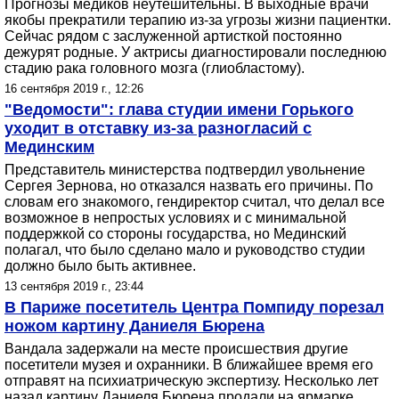
Прогнозы медиков неутешительны. В выходные врачи
якобы прекратили терапию из-за угрозы жизни пациентки.
Сейчас рядом с заслуженной артисткой постоянно
дежурят родные. У актрисы диагностировали последнюю
стадию рака головного мозга (глиобластому).
16 сентября 2019 г., 12:26
"Ведомости": глава студии имени Горького
уходит в отставку из-за разногласий с
Мединским
Представитель министерства подтвердил увольнение
Сергея Зернова, но отказался назвать его причины. По
словам его знакомого, гендиректор считал, что делал все
возможное в непростых условиях и с минимальной
поддержкой со стороны государства, но Мединский
полагал, что было сделано мало и руководство студии
должно было быть активнее.
13 сентября 2019 г., 23:44
В Париже посетитель Центра Помпиду порезал
ножом картину Даниеля Бюрена
Вандала задержали на месте происшествия другие
посетители музея и охранники. В ближайшее время его
отправят на психиатрическую экспертизу. Несколько лет
назад картину Даниеля Бюрена продали на ярмарке