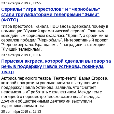
23 сентября 2019 г., 11:55
Сериалы "Игра престолов" и "Чернобыль"
стали триумфаторами телепремии "Эмми"
(ФОТО)
"Игра престолов" канала HBO вновь одержала победу в
номинации "Лучший драматический сериал". Главным
комедийным сериалом оказалась "Дрянь", а среди мини-
сериалов победил "Чернобыль". Интерактивный проект
"Черное зеркало: Брандашмыг" наградили в категории
"Лучший телефильм".
23 сентября 2019 г., 10:56
Пермская актриса, которой сделали выговор за
речь в поддержку Павла Устинова, покинула
театр
Актриса пермского театра "Театр-театр" Дарья Егорова,
которой пригрозили увольнением за выступление в
поддержку Павла Устинова, заявила, что "считает
невозможным" работать с коллективом. Между тем с
петицией о пересмотре "московского дела" вслед за
другими общественными деятелями выступили
художники-аниматоры.
20 сентября 2019 г., 12:33