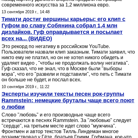
современного искусства за 1,2 миллиона евро.
13 сентября 2019 г., 14:48
Тимати достиг вершины карьеры: его клип с
Гуфом во славу Собянина собрал 1,4 млн
дизлайков. Гуф оправдывается и посылает
всех на... (ВИДЕО)
Это рекорд по негативу в российском YouTube.
Пользователи назвали клип заказным. Тимати заявил, что
никто ему не платил, но он не хотел никого обидеть и
удаляет видео , "чтобы не продолжать волну негатива".
Гуф сказал, что не знал, что в Москве были "выборы
мэра", что его "развели и подставили", что петь с Тимати
он больше не будет, и послал всех.
10 сентября 2019 г., 11:22
Эксперты изучили тексты песен рок-группы
Rammstein: немецкие бруталы чаще всего поют
о любви
Cлово "любовь" и его производные чаще всего
встречаются в песнях Rammstein. За "любовью" следует
"сердце", на третьем месте идет слово "мужчина".
Фронтмен и автор текстов Тилль Линдеман многое
позаимствовал у Гёте, братьев Гримм, Гофмана, кое-что