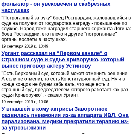
фольклор - он увековечен в скабрезных
частушках
"Потроганный за руку" боец Росгвардии, жаловавшийся в
суде на получил от государства награду - повышение по
службе. Народ тоже наградил старшего сержанта Лягина:
боец Росгвардии, его плечо и другие "потроганные"
органы воспеты в частушках.
19 сентября 2019 г., 10:49
Ургант рассказал на "Первом канале" о
Страшном суде и судье Криворучко, который
вынес приговор актеру Устинову
"Есть Верховный суд, который может отменить решение.
А если не отменит, то есть Конституционный суд. Ну и в
конце концов не будем забывать, что еще есть и
страшный суд, председателем которого работает как раз
судья Криворучко", - сказал Ургант.
19 сентября 2019 г., 10:06
У впавшей в кому актрисы Заворотнюк
развилась пневмония из-за аппарата ИВЛ. Она
парализована. Медики прекратили терапию из-
за угрозы жизни