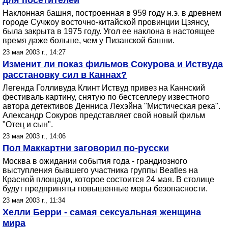
для посетителей
Наклонная башня, построенная в 959 году н.э. в древнем
городе Сучжоу восточно-китайской провинции Цзянсу,
была закрыта в 1975 году. Угол ее наклона в настоящее
время даже больше, чем у Пизанской башни.
23 мая 2003 г., 14:27
Изменит ли показ фильмов Сокурова и Иствуда
расстановку сил в Каннах?
Легенда Голливуда Клинт Иствуд привез на Каннский
фестиваль картину, снятую по бестселлеру известного
автора детективов Денниса Лехэйна "Мистическая река".
Александр Сокуров представляет свой новый фильм
"Отец и сын".
23 мая 2003 г., 14:06
Пол Маккартни заговорил по-русски
Москва в ожидании события года - грандиозного
выступления бывшего участника группы Beatles на
Красной площади, которое состоится 24 мая. В столице
будут предприняты повышенные меры безопасности.
23 мая 2003 г., 11:34
Хелли Берри - самая сексуальная женщина
мира