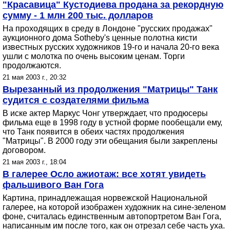
"Красавица" Кустодиева продана за рекордную
сумму - 1 млн 200 тыс. долларов
На проходящих в среду в Лондоне "русских продажах"
аукционного дома Sotheby's ценные полотна кисти
известных русских художников 19-го и начала 20-го века
ушли с молотка по очень высоким ценам. Торги
продолжаются.
21 мая 2003 г., 20:32
Вырезанный из продолжения "Матрицы" Танк
судится с создателями фильма
В иске актер Маркус Чонг утверждает, что продюсеры
фильма еще в 1998 году в устной форме пообещали ему,
что Танк появится в обеих частях продолжения
"Матрицы". В 2000 году эти обещания были закреплены
договором.
21 мая 2003 г., 18:04
В галерее Осло ажиотаж: все хотят увидеть
фальшивого Ван Гога
Картина, принадлежащая норвежской Национальной
галерее, на которой изображен художник на сине-зеленом
фоне, считалась единственным автопортретом Ван Гога,
написанным им после того, как он отрезал себе часть уха.