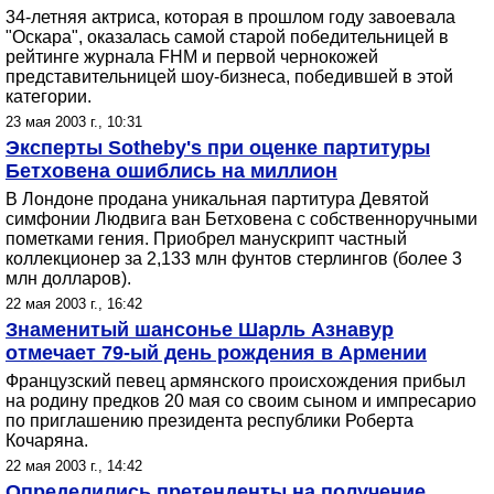
34-летняя актриса, которая в прошлом году завоевала
"Оскара", оказалась самой старой победительницей в
рейтинге журнала FHM и первой чернокожей
представительницей шоу-бизнеса, победившей в этой
категории.
23 мая 2003 г., 10:31
Эксперты Sotheby's при оценке партитуры
Бетховена ошиблись на миллион
В Лондоне продана уникальная партитура Девятой
симфонии Людвига ван Бетховена с собственноручными
пометками гения. Приобрел манускрипт частный
коллекционер за 2,133 млн фунтов стерлингов (более 3
млн долларов).
22 мая 2003 г., 16:42
Знаменитый шансонье Шарль Азнавур
отмечает 79-ый день рождения в Армении
Французский певец армянского происхождения прибыл
на родину предков 20 мая со своим сыном и импресарио
по приглашению президента республики Роберта
Кочаряна.
22 мая 2003 г., 14:42
Определились претенденты на получение