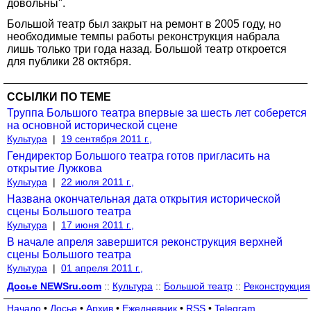
довольны".
Большой театр был закрыт на ремонт в 2005 году, но
необходимые темпы работы реконструкция набрала
лишь только три года назад. Большой театр откроется
для публики 28 октября.
ССЫЛКИ ПО ТЕМЕ
Труппа Большого театра впервые за шесть лет соберется
на основной исторической сцене
Культура
|
19 сентября 2011 г.,
Гендиректор Большого театра готов пригласить на
открытие Лужкова
Культура
|
22 июля 2011 г.,
Названа окончательная дата открытия исторической
сцены Большого театра
Культура
|
17 июня 2011 г.,
В начале апреля завершится реконструкция верхней
сцены Большого театра
Культура
|
01 апреля 2011 г.,
Досье NEWSru.com
::
Культура
::
Большой театр
::
Реконструкция
Начало
•
Досье
•
Архив
•
Ежедневник
•
RSS
•
Telegram