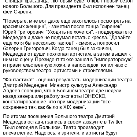
"Спящая красавица", которым будет открыт новый сезон
нового Большого. Для президента был исполнен танец
феи Сирени.
"Поверьте, мне вот даже еще захотелось посмотреть на
красивых женщин", - заметил после танца "сиренек"
Юрий Григорович. "Уходить не хочется", - поддержал его
Медведев и даже не подумал встать с кресла. "Давайте
еще хотя бы несколько тактов!" - смеясь, попросил
балерин Григорович. Когда танец был закончен,
Медведев от души похлопал артистам, а затем вышел к
ним на сцену. Президент также зашел в "императорскую"
и правительственную ложи, а напоследок попил чаю с
руководством театра, артистами и строителями.
"Фантастика!" - оценил результаты модернизации театра
Дмитрий Медведев. Министр культуры Александр
Авдеев сообщил, что в Большом театре две недели
назад завершили работу эксперты ЮНЕСКО,
констатировавшие, что при модернизации "все
сохранено так, как было в XIX веке".
По итогам посещения Большого театра Дмитрий
Медведев оставил запись в своем аккаунте в Twitter:
"Был сегодня в Большом. Театр производит
впечатление. Надеюсь, и зрители, и артисты будут