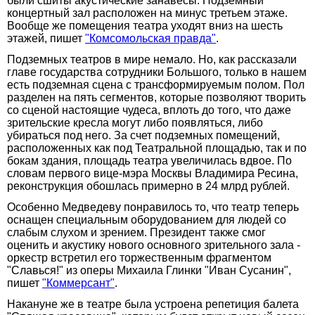
были сшиты акустические занавесы. Подземный
концертный зал расположен на минус третьем этаже.
Вообще же помещения театра уходят вниз на шесть
этажей, пишет
"Комсомольская правда"
.
Подземных театров в мире немало. Но, как рассказали
главе государства сотрудники Большого, только в нашем
есть подземная сцена с трансформируемым полом. Пол
разделен на пять сегментов, которые позволяют творить
со сценой настоящие чудеса, вплоть до того, что даже
зрительские кресла могут либо появляться, либо
убираться под него. За счет подземных помещений,
расположенных как под Театральной площадью, так и по
бокам здания, площадь театра увеличилась вдвое. По
словам первого вице-мэра Москвы Владимира Ресина,
реконструкция обошлась примерно в 24 млрд рублей.
Особенно Медведеву понравилось то, что театр теперь
оснащен специальным оборудованием для людей со
слабым слухом и зрением. Президент также смог
оценить и акустику нового основного зрительного зала -
оркестр встретил его торжественным фрагментом
"Славься!" из оперы Михаила Глинки "Иван Сусанин",
пишет
"Коммерсант"
.
Накануне же в театре была устроена репетиция балета