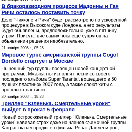
В бракоразводном процессе Мадонны и Гая
Ричи осталось поставить точку
Дело "Чикконе и Ричи" будет рассмотрено по ускоренной
процедуре в Высоком суде Лондона, а его результаты
будут объявлены, предположительно, уже в пятницу
утром. Присутствие самих пока еще супругов на
объявлении решения необязательно.
21 ноября 2008 г., 05:28
Мировое турне американской группы Gogol
Bordello стартует в Москве
Нынешний тур группы посвящен новой концертной
программе. Музыканты исполнят песни со своего
последнего альбома Super Taranta!, вошедшего в 50
лучших пластинок 2007 года, а также споют хиты с
прошлых пластинок.
20 ноября 2008 г., 19:28
Триллер "Юленька. Смертельные уроки"
выйдет в прокат 5 февраля
Новый остросюжетный триллер "Юленька. Смертельные
уроки" навевал страх даже на членов съемочной группы.
Как рассказал продюсер фильма Ренат Давлетьяров,