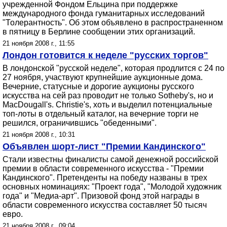
учрежденной Фондом Ельцина при поддержке
международного фонда гуманитарных исследований
"Толерантность". Об этом объявлено в распространенном
в пятницу в Берлине сообщении этих организаций.
21 ноября 2008 г., 11:55
Лондон готовится к неделе "русских торгов"
В лондонской "русской неделе", которая продлится с 24 по
27 ноября, участвуют крупнейшие аукционные дома.
Вечерние, статусные и дорогие аукционы русского
искусства на сей раз проводит не только Sotheby's, но и
MacDougall's. Christie's, хоть и выделил потенциальные
топ-лоты в отдельный каталог, на вечерние торги не
решился, ограничившись "обеденными".
21 ноября 2008 г., 10:31
Объявлен шорт-лист "Премии Кандинского"
Стали известны финалисты самой денежной российской
премии в области современного искусства - "Премии
Кандинского". Претенденты на победу названы в трех
основных номинациях: "Проект года", "Молодой художник
года" и "Медиа-арт". Призовой фонд этой награды в
области современного искусства составляет 50 тысяч
евро.
21 ноября 2008 г., 09:04