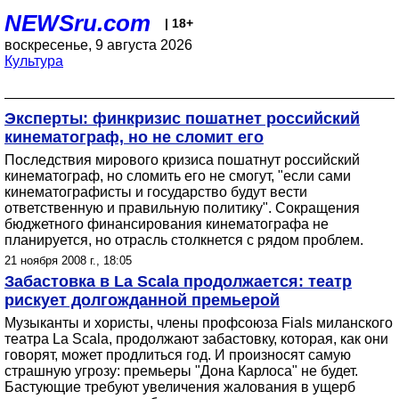
NEWSru.com
| 18+
воскресенье, 9 августа 2026
Культура
Эксперты: финкризис пошатнет российский
кинематограф, но не сломит его
Последствия мирового кризиса пошатнут российский
кинематограф, но сломить его не смогут, "если сами
кинематографисты и государство будут вести
ответственную и правильную политику". Сокращения
бюджетного финансирования кинематографа не
планируется, но отрасль столкнется с рядом проблем.
21 ноября 2008 г., 18:05
Забастовка в La Scala продолжается: театр
рискует долгожданной премьерой
Музыканты и хористы, члены профсоюза Fials миланского
театра La Scala, продолжают забастовку, которая, как они
говорят, может продлиться год. И произносят самую
страшную угрозу: премьеры "Дона Карлоса" не будет.
Бастующие требуют увеличения жалования в ущерб