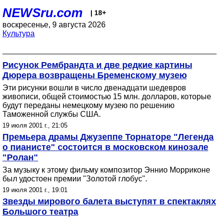
NEWSru.com
| 18+
воскресенье, 9 августа 2026
Культура
Рисунок Рембрандта и две редкие картины
Дюрера возвращены Бременскому музею
Эти рисунки вошли в число двенадцати шедевров
живописи, общей стоимостью 15 млн. долларов, которые
будут переданы немецкому музею по решению
Таможенной службы США.
19 июля 2001 г., 21:05
Премьера драмы Джузеппе Торнаторе "Легенда
о пианисте" состоится в московском кинозале
"Ролан"
За музыку к этому фильму композитор Эннио Морриконе
был удостоен премии "Золотой глобус".
19 июля 2001 г., 19:01
Звезды мирового балета выступят в спектаклях
Большого театра