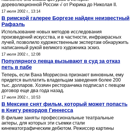
дореволюционной России √ от Рюрика до Николая II.
17 июля 2002 г., 13:14
В римской галерее Боргезе найден неизвестный
Рафаэль
Использование новых методов исследования
произведений искусства, и в частности, инфракрасных
лучей, позволило художественным экспертам обнаружить
написанный рукой великого художника эскиз.
17 июля 2002 г., 12:08
Популярного певца вызывают в суд за отказ
петь в пабе
Теперь, если Вана Моррисона признают виновным, ему
придется выплатить владельцам заведения более 200
тыс. долларов. Хозяин ресторанчика подписал с певцом
договор еще два года назад.
17 июля 2002 г., 10:53
В Мексике снят фильм, который может попасть
в Книгу рекордов Гиннесcа
В фильме заняты профессиональные театральные
актеры, для которых эти съемки стали
кинематографическим дебютом. Режиссер картины