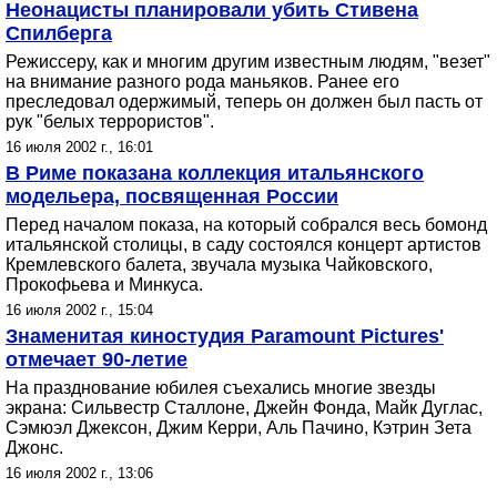
Неонацисты планировали убить Стивена
Спилберга
Режиссеру, как и многим другим известным людям, "везет"
на внимание разного рода маньяков. Ранее его
преследовал одержимый, теперь он должен был пасть от
рук "белых террористов".
16 июля 2002 г., 16:01
В Риме показана коллекция итальянского
модельера, посвященная России
Перед началом показа, на который собрался весь бомонд
итальянской столицы, в саду состоялся концерт артистов
Кремлевского балета, звучала музыка Чайковского,
Прокофьева и Минкуса.
16 июля 2002 г., 15:04
Знаменитая киностудия Paramount Pictures'
отмечает 90-летие
На празднование юбилея съехались многие звезды
экрана: Сильвестр Сталлоне, Джейн Фонда, Майк Дуглас,
Сэмюэл Джексон, Джим Керри, Аль Пачино, Кэтрин Зета
Джонс.
16 июля 2002 г., 13:06