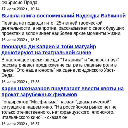
Фабрисио Прада.
17 июля 2002 г., 10:14
Вышла книга воспоминаний Надежды Бабкиной
Певица не подводит итог 25-летней творческой
деятельности, а напротив, рассказывает о своих будущих
проектах и вспоминает наиболее яркие моменты жизни.
16 июля 2002 г., 18:16
Леонардо Ди Каприо и Тоби Магуайр
дебютируют на театральной сцене
В настоящее время звезда "Титаника" и "человек-паук"
рассматривают предложение сыграть главные роли в
пьесе "Это наша юность" на сцене лондонского Уэст-
Энда.
16 июля 2002 г., 17:35
Карен Шахназаров предлагает ввести квоты на
прокат зарубежных фильмов
Гендиректор "Мосфильма" назвал "драматической"
ситуацию в нашем кино. "На российском рынке нет не
только отечественного, нет французского, японского,
итальянского кино", - сказал он.
16 июля 2002 г., 16:37