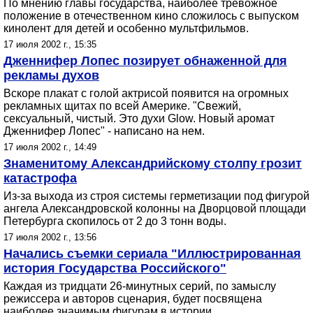
По мнению главы государства, наиболее тревожное
положение в отечественном кино сложилось с выпуском
кинолент для детей и особенно мультфильмов.
17 июля 2002 г., 15:35
Дженнифер Лопес позирует обнаженной для
рекламы духов
Вскоре плакат с голой актрисой появится на огромных
рекламных щитах по всей Америке. "Свежий,
сексуальный, чистый. Это духи Glow. Новый аромат
Дженнифер Лопес" - написано на нем.
17 июля 2002 г., 14:49
Знаменитому Александрийскому столпу грозит
катастрофа
Из-за выхода из строя системы герметизации под фигурой
ангела Александровской колонны на Дворцовой площади
Петербурга скопилось от 2 до 3 тонн воды.
17 июля 2002 г., 13:56
Начались съемки сериала "Иллюстрированная
история Государства Российского"
Каждая из тридцати 26-минутных серий, по замыслу
режиссера и авторов сценария, будет посвящена
наиболее значимым фигурам в истории