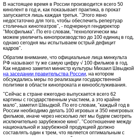
В настоящее время в России производится всего 50
кинолент в год и, как показывает практика, в прокат
запускается лишь каждая третья. "Этого явно
недостаточно для того, чтобы обеспечить репертуар
столичных кинотеатров", - подчеркнул гендиректор
"Мосфильма". По его словам, "технологически мы
можем увеличить кинопроизводство до 100 единиц в год,
однако сегодня мы испытываем острый дефицит
кадров".
Обратим внимание, что официальные лица минкульта
РФ называют ту же самую цифру √ 100 фильмов в год.
Как недавно заметил министр культуры Михаил Швыдкой
на заседании правительства России
, на котором
обсуждались меры по реализации государственной
политики в области кинопроката и кинообслуживания.
"Сейчас в стране ежегодно выпускается всего 62
картины с государственным участием, а это крайне
мало", заметил Швыдкой. По его словам, "каждый год в
России необходимо делать 100 игровых и 350 неигровых
фильмов, иначе через несколько лет мы будем смотреть
исключительно зарубежное кино". "Соотношение между
национальной и зарубежной продукцией должно
составлять один к трем, что является оптимальным с