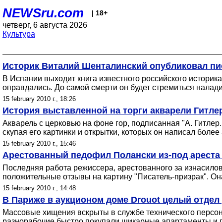
NEWSru.com
| 18+
четверг, 6 августа 2026
Культура
Историк Виталий Шенталинский опубликовал пи
В Испании выходит книга известного российского историк
оправдались. До самой смерти он будет стремиться налади
15 february 2010 г., 18:26
История выставленной на торги акварели Гитле
Акварель с церковью на фоне гор, подписанная "А. Гитле
скупая его картинки и открытки, которых он написал более
15 february 2010 г., 15:46
Арестованный педофил Полански из-под ареста 
Последняя работа режиссера, арестованного за изнасило
положительные отзывы на картину "Писатель-призрак". Он
15 february 2010 г., 14:48
В Париже в аукционом доме Drouot целый отдел
Массовые хищения вскрыты в службе технического персонал
разнорабочие быстро покупали шикарные апартаменты и 