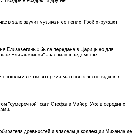
 "Ноздря в ноздрю" и другие.
ас в зале звучит музыка и ее пение. Гроб окружают
кция Елизаветиных была передана в Царицыно для
вне Елизаветиной",- заявили в ведомстве.
ой прошлым летом во время массовых беспорядков в
 том "сумеречной" саги Стефани Майер. Уже в середине
рами.
собирателя древностей и владельца коллекции Михаила де