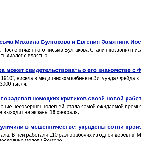
сьма Михаила Булгакова и Евгения Замятина Ио
а. После отчаянного письма Булгакова Сталин позвонил пи
ть диалог с властью.
ра может свидетельствовать о его знакомстве с 
р. 1910", висела в медицинском кабинете Зигмунда Фрейда 
 3000 тысяч.
порадовал немецких критиков своей новой рабо
вание несовершеннолетней, стала самой ожидаемой премье
а выходит на экраны 18 февраля.
 уличили в мошенничестве: украдены сотни прои
а. В ней работали 110 разнорабочих из одной деревни. Мес
последние модели Porsche.