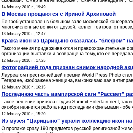
скачками. "Смерть на ипподроме", "Скачка тринадцати", "О
14 february 2010 г., 19:49
В Москве прощаются с Ириной Архиповой
Ее гроб установлен в большом зале московской консервато
многочисленные венки от друзей, коллег, театров, от през
13 february 2010 г., 12:47
Кража икон из Царицыно оказалась "блефом" н
Такого мнения придерживаются и правоохранительные орг
организации выставки и возвращена тому, кто ее передав
12 february 2010 г., 17:25
Фотографией года признан снимок народной акц
Лауреатом престижнейшей премии World Press Photo стал
Тегеране, изображена женщина, выкрикивающая антиправи
12 february 2010 г., 16:15
Последнюю часть вампирской саги "Рассвет" р
Такое решение приняла студия Summit Entertainment, так 
октября начнется работа над последними фильмами - обе 
12 february 2010 г., 15:20
Из музея "Царицыно" украли коллекцию икон на
О пропаже сразу 190 предметов русской религиозной живо