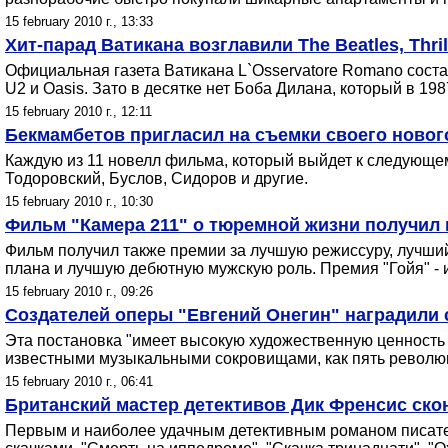
15 february 2010 г., 13:33
Хит-парад Ватикана возглавили The Beatles, Thr
Официальная газета Ватикана L`Osservatore Romano состави
U2 и Oasis. Зато в десятке нет Боба Дилана, который в 19
15 february 2010 г., 12:11
Бекмамбетов пригласил на съемки своего новог
Каждую из 11 новелл фильма, который выйдет к следующем
Тодоровский, Буслов, Сидоров и другие.
15 february 2010 г., 10:30
Фильм "Камера 211" о тюремной жизни получил 
Фильм получил также премии за лучшую режиссуру, лучши
плана и лучшую дебютную мужскую роль. Премия "Гойя" - и
15 february 2010 г., 09:26
Создателей оперы "Евгений Онегин" наградили 
Эта постановка "имеет высокую художественную ценность 
известными музыкальными сокровищами, как пять революц
15 february 2010 г., 06:41
Британский мастер детективов Дик Френсис скон
Первым и наиболее удачным детективным романом писателя