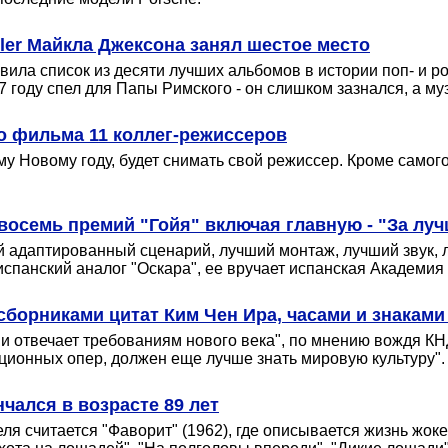
iller Майкла Джексона занял шестое место
ла список из десяти лучших альбомов в истории поп- и рок
87 году спел для Папы Римского - он слишком зазнался, а м
о фильма 11 коллег-режиссеров
у Новому году, будет снимать свой режиссер. Кроме самог
восемь премий "Гойя" включая главную - "За лу
й адаптированный сценарий, лучший монтаж, лучший звук, 
спанский аналог "Оскара", ее вручает испанская Академия
сборниками цитат Ким Чен Ира, часами и знаками
и отвечает требованиям нового века", по мнению вождя К
ионных опер, должен еще лучше знать мировую культуру".
чался в возрасте 89 лет
 считается "Фаворит" (1962), где описывается жизнь жоке