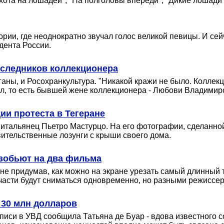
хота на лошадей", "На полголовы впереди", "Дикие лошади",
рии, где неоднократно звучал голос великой певицы. И сейч
идента России.
аследников коллекционера
аны, и Росохранкультура. "Никакой кражи не было. Колле
ал, то есть бывшей жене коллекционера - Любови Владимиро
ии протеста в Тегеране
 итальянец Пьетро Мастурцо. На его фотографии, сделанн
тельственные лозунги с крыши своего дома.
азобьют на два фильма
и не придумав, как можно на экране урезать самый длинный
части будут сниматься одновременно, но разными режиссе
 30 млн долларов
писи в УВД сообщила Татьяна де Буар - вдова известного 