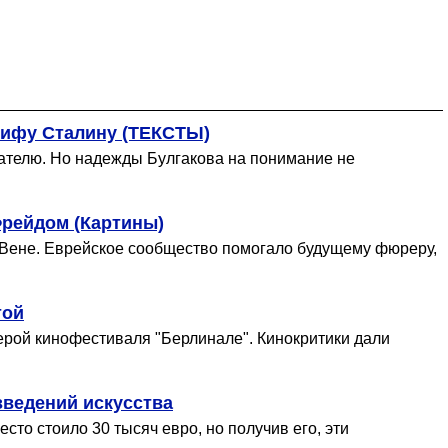
сифу Сталину (ТЕКСТЫ)
сателю. Но надежды Булгакова на понимание не
Фрейдом (Картины)
в Вене. Еврейское сообщество помогало будущему фюреру,
той
рой кинофестиваля "Берлинале". Кинокритики дали
зведений искусства
то стоило 30 тысяч евро, но получив его, эти