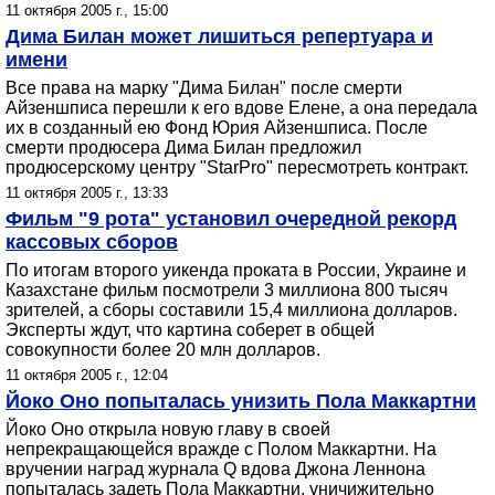
11 октября 2005 г., 15:00
Дима Билан может лишиться репертуара и
имени
Все права на марку "Дима Билан" после смерти
Айзеншписа перешли к его вдове Елене, а она передала
их в созданный ею Фонд Юрия Айзеншписа. После
смерти продюсера Дима Билан предложил
продюсерскому центру "StarPro" пересмотреть контракт.
11 октября 2005 г., 13:33
Фильм "9 рота" установил очередной рекорд
кассовых сборов
По итогам второго уикенда проката в России, Украине и
Казахстане фильм посмотрели 3 миллиона 800 тысяч
зрителей, а сборы составили 15,4 миллиона долларов.
Эксперты ждут, что картина соберет в общей
совокупности более 20 млн долларов.
11 октября 2005 г., 12:04
Йоко Оно попыталась унизить Пола Маккартни
Йоко Оно открыла новую главу в своей
непрекращающейся вражде с Полом Маккартни. На
вручении наград журнала Q вдова Джона Леннона
попыталась задеть Пола Маккартни, уничижительно