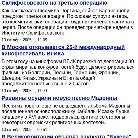
Склифосовского на третью операцию
Как рассказала Людмила Поргина, сейчас Караченцову
предстоит третья операция. По словам супруги актера,
это косметическая операция - будет вживлена пластина в
череп. После операции он проведет три-четыре недели в
Институте Склифосовского.
10 октября 2005 г., 12:09
В Москве открывается 25-й международный
кинофестиваль ВГИКа
В этом году на кинофорум ВГИК приезжают делегации 30
стран мира, а в конкурсе гостей будут демонстрироваться
фильмы из Болгарии, Польши, Германии, Франции,
Швеции, Китая, Украины и Египта общей
продолжительностью свыше 20 часов.
10 октября 2005 г., 11:09
Раввины осудили новую песню Мадонны
Песня из нового, еще не вышедшего альбома Мадонны,
посвященная основоположнику Каббалы Исааку Лурье,
жившему в XVI веке, подверглась критике со стороны
некоторых еврейских религиозных деятелей.
10 октября 2005 г., 09:51
В Великобритании объявят лауреата "Букера"