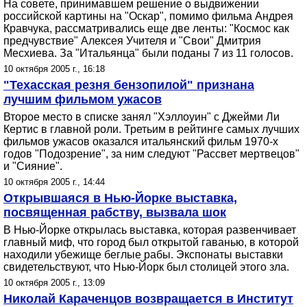
На совете, принимавшем решение о выдвижении
российской картины на "Оскар", помимо фильма Андрея
Кравчука, рассматривались еще две ленты: "Космос как
предчувствие" Алексея Учителя и "Свои" Дмитрия
Месхиева. За "Итальянца" были поданы 7 из 11 голосов.
10 октября 2005 г., 16:18
"Техасская резня бензопилой" признана
лучшим фильмом ужасов
Второе место в списке занял "Хэллоуин" с Джейми Ли
Кертис в главной роли. Третьим в рейтинге самых лучших
фильмов ужасов оказался итальянский фильм 1970-х
годов "Подозрение", за ним следуют "Рассвет мертвецов"
и "Сияние".
10 октября 2005 г., 14:44
Открывшаяся в Нью-Йорке выставка,
посвященная рабству, вызвала шок
В Нью-Йорке открылась выставка, которая развенчивает
главный миф, что город был открытой гаванью, в которой
находили убежище беглые рабы. Экспонаты выставки
свидетельствуют, что Нью-Йорк был столицей этого зла.
10 октября 2005 г., 13:09
Николай Караченцов возвращается в Институт