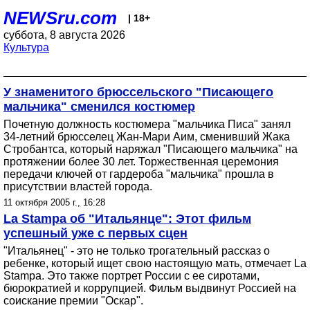
NEWSru.com
| 18+
суббота, 8 августа 2026
Культура
У знаменитого брюссельского "Писающего
мальчика" сменился костюмер
Почетную должность костюмера "мальчика Писа" занял
34-летний брюсселец Жан-Мари Аим, сменивший Жака
Стробантса, который наряжал "Писающего мальчика" на
протяжении более 30 лет. Торжественная церемония
передачи ключей от гардероба "мальчика" прошла в
присутствии властей города.
11 октября 2005 г., 16:28
La Stampa об "Итальянце": Этот фильм
успешный уже с первых сцен
"Итальянец" - это не только трогательный рассказ о
ребенке, который ищет свою настоящую мать, отмечает La
Stampa. Это также портрет России с ее сиротами,
бюрократией и коррупцией. Фильм выдвинут Россией на
соискание премии "Оскар".