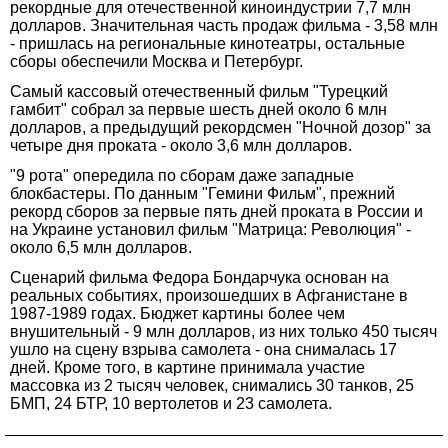
рекордные для отечественной киноиндустрии 7,7 млн
долларов. Значительная часть продаж фильма - 3,58 млн
- пришлась на региональные кинотеатры, остальные
сборы обеспечили Москва и Петербург.
Самый кассовый отечественный фильм "Турецкий
гамбит" собрал за первые шесть дней около 6 млн
долларов, а предыдущий рекордсмен "Ночной дозор" за
четыре дня проката - около 3,6 млн долларов.
"9 рота" опередила по сборам даже западные
блокбастеры. По данным "Гемини Фильм", прежний
рекорд сборов за первые пять дней проката в России и
на Украине установил фильм "Матрица: Революция" -
около 6,5 млн долларов.
Сценарий фильма Федора Бондарчука основан на
реальных событиях, произошедших в Афганистане в
1987-1989 годах. Бюджет картины более чем
внушительный - 9 млн долларов, из них только 450 тысяч
ушло на сцену взрыва самолета - она снималась 17
дней. Кроме того, в картине принимала участие
массовка из 2 тысяч человек, снимались 30 танков, 25
БМП, 24 БТР, 10 вертолетов и 23 самолета.