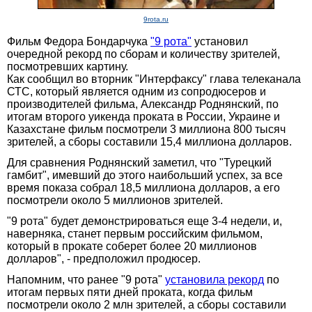
9rota.ru
Фильм Федора Бондарчука
"9 рота"
установил
очередной рекорд по сборам и количеству зрителей,
посмотревших картину.
Как сообщил во вторник "Интерфаксу" глава телеканала
СТС, который является одним из сопродюсеров и
производителей фильма, Александр Роднянский, по
итогам второго уикенда проката в России, Украине и
Казахстане фильм посмотрели 3 миллиона 800 тысяч
зрителей, а сборы составили 15,4 миллиона долларов.
Для сравнения Роднянский заметил, что "Турецкий
гамбит", имевший до этого наибольший успех, за все
время показа собрал 18,5 миллиона долларов, а его
посмотрели около 5 миллионов зрителей.
"9 рота" будет демонстрироваться еще 3-4 недели, и,
наверняка, станет первым российским фильмом,
который в прокате соберет более 20 миллионов
долларов", - предположил продюсер.
Напомним, что ранее "9 рота"
установила рекорд
по
итогам первых пяти дней проката, когда фильм
посмотрели около 2 млн зрителей, а сборы составили