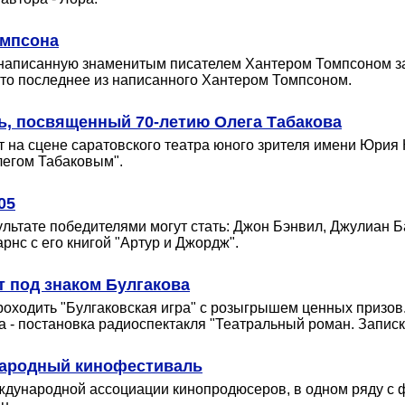
омпсона
 написанную знаменитым писателем Хантером Томпсоном за 
 это последнее из написанного Хантером Томпсоном.
ь, посвященный 70-летию Олега Табакова
 на сцене саратовского театра юного зрителя имени Юрия 
легом Табаковым".
05
ультате победителями могут стать: Джон Бэнвил, Джулиан 
нс с его книгой "Артур и Джордж".
т под знаком Булгакова
проходить "Булгаковская игра" с розыгрышем ценных призо
а - постановка радиоспектакля "Театральный роман. Записк
народный кинофестиваль
ждународной ассоциации кинопродюсеров, в одном ряду с ф