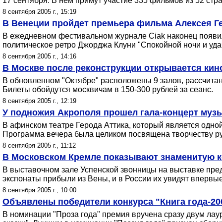
17 сентября. В нем примут участие 335 фильмов из 52 стра
8 сентября 2005 г., 15:19
В Венеции пройдет премьера фильма Алексея Г
В ежедневном фестивальном журнале Ciak наконец появил
политическое ретро Джорджа Клуни "Спокойной ночи и удач
8 сентября 2005 г., 14:16
В Москве после реконструкции открывается кин
В обновленном "Октябре" расположены 9 залов, рассчитан
Билеты обойдутся москвичам в 150-300 рублей за сеанс.
8 сентября 2005 г., 12:19
У подножия Акрополя прошел гала-концерт муз
В афинском театре Герода Аттика, который является одн
Программа вечера была целиком посвящена творчеству рус
8 сентября 2005 г., 11:12
В Московском Кремле показывают знаменитую 
В выставочном зале Успенской звонницы на выставке пред
экспонаты прибыли из Вены, и в России их увидят впервые
8 сентября 2005 г., 10:00
Объявлены победители конкурса "Книга года-20
В номинации "Проза года" премия вручена сразу двум лаур