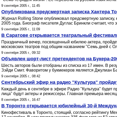
9 сентября 2005 г., 11:45
Опубликована предсмертная записка Хантера Т
Журнал Rolling Stone опубликовал предсмертную записку,
2005 года. Биограф писателя Дуглас Бринкли считает, что
9 сентября 2005 г., 11:09
В Саратове открывается театральный фестивал
Праздничный вечер, посвященный юбилею актера, пройдет
московских театров под общим названием "Семь дней с О
9 сентября 2005 г., 09:32
Объявлен шорт-лист претендентов на Букера-20
Шесть авторов были отобраны из списка из 17 имен. В рез
Зэйди Смит. Фаворитом у букмекеров является Джулиан Бар
9 сентября 2005 г., 08:42
Сентябрьский эфир на радио "Культура" пройде
Каждый день в сентябре в эфире Радио "Культура" будет 
лица" будут актеры и режиссеры. Главная премьера месяц
8 сентября 2005 г., 16:47
В Торонто открывается юбилейный 30-й Между
Кинофестиваль в Торонто, стоящий, согласно рейтингу Ме