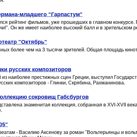
н.
ермана-младшего "Гарпастум"
ся рейтинг фильмов, уже прошедших в главном конкурсе. П
и!". Он же имеет наиболее высокий балл и в зрительском р
отеатр "Октябрь"
ных более чем на 3 тысячи зрителей. Общая площадь кинот
ыки русских композиторов
ой из наиболее престижных сцен Греции, выступил Государ
ских композиторов - Глинки, Скрябина, Рахманинова.
коллекцию сокровищ Габсбургов
ставлена знаменитая коллекция, собранная в XVI-XVII век
.
05"
еатам - Василию Аксенову за роман "Вольтерьянцы и вольте