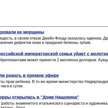
ировали ее морщины
лодость, в своем отказе Джейн Фонда оказалась одинока. Д
анения дефектов кожи и придания белизны зубам.
российской императорской семьи уйдет с молотк
7 бриллиантами может принести 2 миллиона долларов. Аукц
или рожать в прямом эфире
ты прав ребенка. В то же время министерство Нидерландо
часа в сутки.
уэрры открылась в "Доме Нащокина"
 работы знаменитого итальянского сценариста и художника,
автора - Лора.