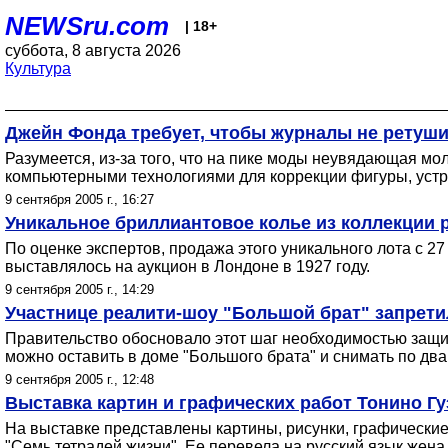
NEWSru.com
| 18+
суббота, 8 августа 2026
Культура
Джейн Фонда требует, чтобы журналы не ретуш
Разумеется, из-за того, что на пике моды неувядающая мо
компьютерными технологиями для коррекции фигуры, устр
9 сентября 2005 г., 16:27
Уникальное бриллиантовое колье из коллекции 
По оценке экспертов, продажа этого уникального лота с 2
выставлялось на аукцион в Лондоне в 1927 году.
9 сентября 2005 г., 14:29
Участнице реалити-шоу "Большой брат" запрет
Правительство обосновало этот шаг необходимостью защи
можно оставить в доме "Большого брата" и снимать по два 
9 сентября 2005 г., 12:48
Выставка картин и графических работ Тонино Г
На выставке представлены картины, рисунки, графические
"Семь тетрадей жизни". Ее перевела на русский язык жена 