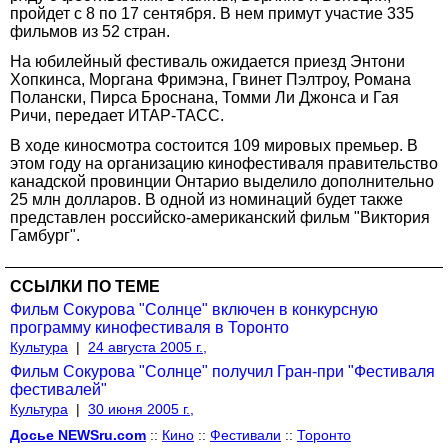
пройдет с 8 по 17 сентября. В нем примут участие 335
фильмов из 52 стран.
На юбилейный фестиваль ожидается приезд Энтони
Хопкинса, Моргана Фримэна, Гвинет Пэлтроу, Романа
Полански, Пирса Броснана, Томми Ли Джонса и Гая
Ричи, передает ИТАР-ТАСС.
В ходе киносмотра состоится 109 мировых премьер. В
этом году на организацию кинофестиваля правительство
канадской провинции Онтарио выделило дополнительно
25 млн долларов. В одной из номинаций будет также
представлен российско-американский фильм "Виктория
Гамбург".
ССЫЛКИ ПО ТЕМЕ
Фильм Сокурова "Солнце" включен в конкурсную
программу кинофестиваля в Торонто
Культура
|
24 августа 2005 г.,
Фильм Сокурова "Солнце" получил Гран-при "Фестиваля
фестивалей"
Культура
|
30 июня 2005 г.,
Досье NEWSru.com
::
Кино
::
Фестивали
::
Торонто