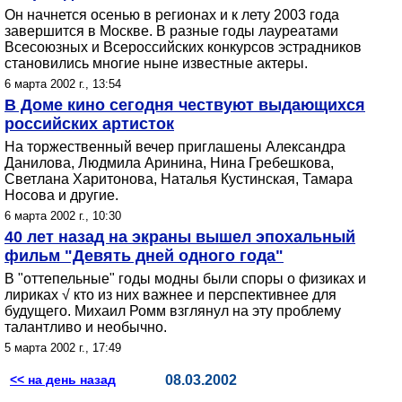
Он начнется осенью в регионах и к лету 2003 года
завершится в Москве. В разные годы лауреатами
Всесоюзных и Всероссийских конкурсов эстрадников
становились многие ныне известные актеры.
6 марта 2002 г., 13:54
В Доме кино сегодня чествуют выдающихся
российских артисток
На торжественный вечер приглашены Александра
Данилова, Людмила Аринина, Нина Гребешкова,
Светлана Харитонова, Наталья Кустинская, Тамара
Носова и другие.
6 марта 2002 г., 10:30
40 лет назад на экраны вышел эпохальный
фильм "Девять дней одного года"
В "оттепельные" годы модны были споры о физиках и
лириках √ кто из них важнее и перспективнее для
будущего. Михаил Ромм взглянул на эту проблему
талантливо и необычно.
5 марта 2002 г., 17:49
<< на день назад
08.03.2002