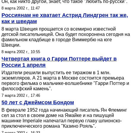
Он, как никто другой, знает, что такое "любить по-русски".
8 марта 2002 г., 11:47
Россиянам не хватает Астрид Линдгрен так же,
как и шведам
8 марта Швеция прощается со всемирно известной
детской писательницей. Она будет похоронена сегодня на
фамильном кладбище в городе Виммербю на юге
Швеции.
8 марта 2002 г., 10:55
Четвертая книга о Гарри Поттере выйдет в
России 1 апреля
Издатели решили выпустить ее тиражом в 1 млн.
экземпляров. А 21 марта в Москве состоится премьера
первого фильма о мальчике-волшебнике "Гарри Поттер и
философский камень".
7 марта 2002 г., 17:46
50 лет с Джеймсом Бондом
В феврале 1952 года начинающий писатель Ян Флеминг
сел за стол в своем доме на Ямайке и на пишущей
машинке Imperiale напечатал первую главу шпионско-
приключенческого романа "Казино Рояль".
7 марта 2002 г., 16:33