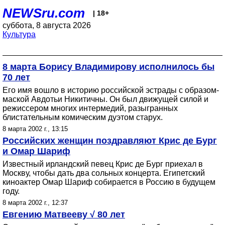
NEWSru.com
| 18+
суббота, 8 августа 2026
Культура
8 марта Борису Владимирову исполнилось бы
70 лет
Его имя вошло в историю российской эстрады с образом-
маской Авдотьи Никитичны. Он был движущей силой и
режиссером многих интермедий, разыгранных
блистательным комическим дуэтом старух.
8 марта 2002 г., 13:15
Российских женщин поздравляют Крис де Бург
и Омар Шариф
Известный ирландский певец Крис де Бург приехал в
Москву, чтобы дать два сольных концерта. Египетский
киноактер Омар Шариф собирается в Россию в будущем
году.
8 марта 2002 г., 12:37
Евгению Матвееву √ 80 лет