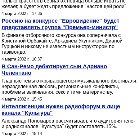
Только красоток в сериалах певица больше играть не
желает, а будет ждать предложения "настоящей роли".
4 марта 2002 г., 17:36
Россию на конкурсе "Евровидение" будет
представлять группа "Премьер-министр"
В финале отборочного конкурса она соперничала с
Кристиной Орбакайте, Аркадием Укупником, Дианой
Гурцкой и никому не известным инструктором по
таэквондо.
4 марта 2002 г., 16:37
В Сан-Ремо дебютирует сын Адриано
Челентано
Главные темы открывающегося музыкального фестиваля:
неразделенная любовь, региональные конфликты,
проблемы выживания, секс и гимн материнству.
4 марта 2002 г., 15:45
Интеллигенции нужен радиофорум в лице
канала "Культура"
Александр Пономарев рассчитывает, что аудитория теле-
и радиоканалов "Культура" будет составлять 15%.
4 марта 2002 г., 15:14