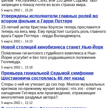
фильм "Республика Сало, или 120 дней Содома" был
запрещен к показу почти во всех странах мира.
5 марта 2002 г., 15:20
Утверждены исполнители главных ролей во
втором фильме о Гарри Поттере
23-летний актер Кристиан Коулсон теперь прославится
теперь на весь мир. Ему предстоит сыграть роль главного
врага Гарри Поттера - лорда Воландеморта.
5 марта 2002 г., 14:10
Новой столицей кинобизнеса станет Нью-Йорк
Появление гигантского студийного комплекса в Нью-
Йорке усугубит и без того ухудшившееся положение
Голливуда.
5 марта 2002 г., 13:18
Премьера гениальной Седьмой симфонии
Шостаковича состоялась 60 лет назад
Споры о ней не утихают до сих пор. Многих музыкальных
критиков по-прежнему мучает вопрос: что это - ответ на
нападение Гитлера или произведение, отражающее
многолетние раздумья автора?.
5 марта 2002 г., 12:12