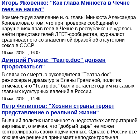
Игорь Яковенко: "Как глава Минюста в Чечне
геев не нашел"
Комментируя заявление и. о. главы Минюста Александра
Коновалова о том, что при проверке сообщений о
нарушениях прав геев в Чечне в республике не удалось
найти представителей ЛГБТ-сообщества, журналист
сравнивает его со знаменитой фразой об отсутствии
секса в СССР.
16 мая 2018 г., 16:07
Дмитрий Гудков: "Театр.doc" должен
продолжаться"
В связи со смертью руководителя "Tеатра.doc",
режиссера и драматурга Елены Греминой, политик
отмечает, что "Театр.doc" был и остается одним из самых
главных культурных явлений в России.
16 мая 2018 г., 14:49
Петр Филиппов: "Хозяин страны теряет
представление о реальной жизни"
Бывший политик напоминает о недостатках авторитарной
вертикали, отмечая, что "добрый царь" не может
контролировать своих подчиненных. Однако в России все
ключевые решения принимает неподконтрольная