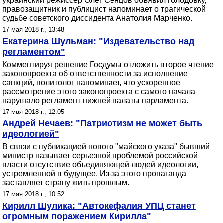
украинский режиссер Олег Сенцов объявил голодовку,
правозащитник и публицист напоминает о трагической
судьбе советского диссидента Анатолия Марченко.
17 мая 2018 г., 13:48
Екатерина Шульман: "Издевательство над
регламентом"
Комментируя решение Госдумы отложить второе чтение
законопроекта об ответственности за исполнение
санкций, политолог напоминает, что ускоренное
рассмотрение этого законопроекта с самого начала
нарушало регламент нижней палаты парламента.
17 мая 2018 г., 12:05
Андрей Нечаев: "Патриотизм не может быть
идеологией"
В связи с публикацией нового "майского указа" бывший
министр называет серьезной проблемой российской
власти отсутствие объединяющей людей идеологии,
устремленной в будущее. Из-за этого пропаганда
заставляет страну жить прошлым.
17 мая 2018 г., 10:52
Кирилл Шулика: "Автокефалия УПЦ станет
огромным поражением Кирилла"