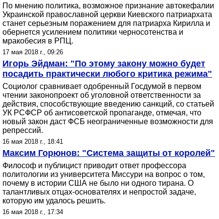
По мнению политика, возможное признание автокефалии
Украинской православной церкви Киевского патриархата
станет серьезным поражением для патриарха Кирилла и
обернется усилением политики черносотенства и
мракобесия в РПЦ.
17 мая 2018 г., 09:26
Игорь Эйдман: "По этому закону можно будет
посадить практически любого критика режима"
Социолог сравнивает одобренный Госдумой в первом
чтении законопроект об уголовной ответственности за
действия, способствующие введению санкций, со статьей
УК РСФСР об антисоветской пропаганде, отмечая, что
новый закон даст ФСБ неограниченные возможности для
репрессий.
16 мая 2018 г., 18:41
Максим Горюнов: "Система защиты от королей"
Философ и публицист приводит ответ профессора
политологии из университета Миссури на вопрос о том,
почему в истории США не было ни одного тирана. О
талантливых отцах-основателях и непростой задаче,
которую им удалось решить.
16 мая 2018 г., 17:34