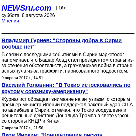
NEWSru.com
| 18+
суббота, 8 августа 2026
Мнения
Владимир Гуриев: "Стороны добра в Сирии
вообще нет"
В связи с последними событиями в Сирии маркетолог
напоминает, что Башар Асад стал президентом страны из-
за стечения обстоятельств, а гражданская война в стране
вспыхнула из-за граффити, нарисованного подростком.
9 апреля 2017 г., 14:51
Василий Головнин: "В Токио истосковались по
крутому союзнику-американцу"
Журналист обращает внимание на энтузиазм, с которым
премьер-министр Японии поддержал ракетный удар США
по авиабазе в Сирии, отмечая, что Токио воодушевили
решительные действия Дональда Трампа в свете угрозы
со стороны КНДР и Китая.
7 апреля 2017 г., 21:56
Яков Миркин: "Концентрация рисков