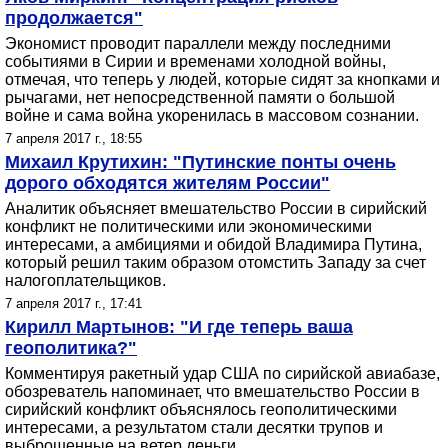
продолжается"
Экономист проводит параллели между последними
событиями в Сирии и временами холодной войны,
отмечая, что теперь у людей, которые сидят за кнопками и
рычагами, нет непосредственной памяти о большой
войне и сама война укоренилась в массовом сознании.
7 апреля 2017 г., 18:55
Михаил Крутихин: "Путинские понты очень
дорого обходятся жителям России"
Аналитик объясняет вмешательство России в сирийский
конфликт не политическими или экономическими
интересами, а амбициями и обидой Владимира Путина,
который решил таким образом отомстить Западу за счет
налогоплательщиков.
7 апреля 2017 г., 17:41
Кирилл Мартынов: "И где теперь ваша
геополитика?"
Комментируя ракетный удар США по сирийской авиабазе,
обозреватель напоминает, что вмешательство России в
сирийский конфликт объяснялось геополитическими
интересами, а результатом стали десятки трупов и
выброшенные на ветер деньги.