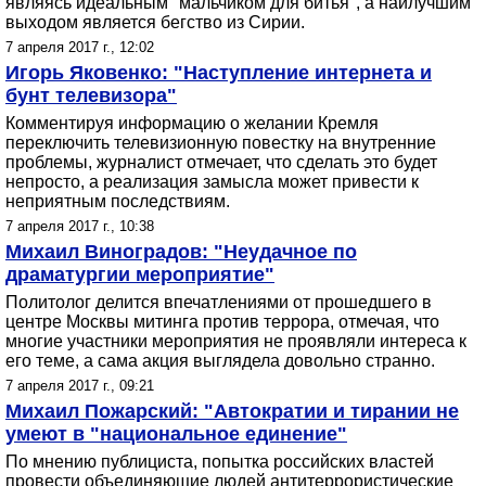
являясь идеальным "мальчиком для битья", а наилучшим
выходом является бегство из Сирии.
7 апреля 2017 г., 12:02
Игорь Яковенко: "Наступление интернета и
бунт телевизора"
Комментируя информацию о желании Кремля
переключить телевизионную повестку на внутренние
проблемы, журналист отмечает, что сделать это будет
непросто, а реализация замысла может привести к
неприятным последствиям.
7 апреля 2017 г., 10:38
Михаил Виноградов: "Неудачное по
драматургии мероприятие"
Политолог делится впечатлениями от прошедшего в
центре Москвы митинга против террора, отмечая, что
многие участники мероприятия не проявляли интереса к
его теме, а сама акция выглядела довольно странно.
7 апреля 2017 г., 09:21
Михаил Пожарский: "Автократии и тирании не
умеют в "национальное единение"
По мнению публициста, попытка российских властей
провести объединяющие людей антитеррористические