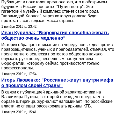
Публицист и политолог предполагает, что в обозримом
будущем в России появится "Путин-центр". Этот
гигантский музейный комплекс станет своего рода
"пирамидой Хеопса", через которую должна будет
протекать вся людская масса страны.
1 ноября 2019 г., 23:42
Иван Курилла: "Бюрократия способна жевать
общество очень медленно"
Историк обращает внимание на череду новых дел против
правозащитников, ученых и преподавателей, отмечая, что
после летнего всплеска протестов общество начало
опускать руки перед неспешным наступлением
бюрократии, которому сейчас противостоят только
профессионалы.
1 ноября 2019 г., 17:54
Игорь Яковенко: "Россияне живут внутри мифа
о прошлом своей страны"
В связи с публикацией архивной характеристики на
Владимира Путина, в которой президент предстает в
образе Штирлица, журналист напоминает, что российские
власти не спешат рассекречивать архивы КГБ.
1 ноября 2019 г., 15:41