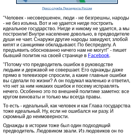
Пресс-служба Президента России
"Человек - несовершенен, люди - не безгрешны, народы
- не без изъяна. Вот и не удается нигде построить
идеальное государство. Нигде и никому не удается, а мы
построили! Внутри население довольно, в предводителе
души не чает. Снаружи другие народы завидуют, злобой
кипят и санкциями обкладывают. По беспределу. А
предъявить обоснованно ничего нам не могут!" - пишет
бывший политик на своей странице в
Facebook
.
"Потому что предводитель ошибок в руководстве
людьми и державой не совершает. Его однажды даже
прямо в телевизоре спросили, а какие главные ошибки
вы сделали по жизни? А он подумал маленько и ответил,
что нет за ним никаких ошибок и посему исправлять
нечего. Особенно это по внешней политике заметно: все
кругом виноваты и только мы всегда правы.
То есть - идеальный, как человек и как Глава государства
тоже идеальный. Ну, если не ошибался ни разу. И
скромный до неимоверности.
Однажды в истории тоже был один подходящий
предводитель. Людовиком звали. Из людовиков он по