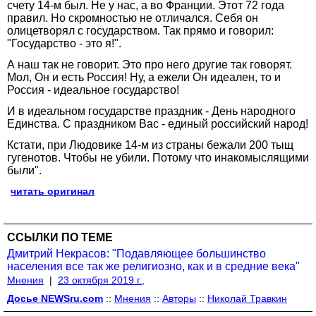
счету 14-м был. Не у нас, а во Франции. Этот 72 года
правил. Но скромностью не отличался. Себя он
олицетворял с государством. Так прямо и говорил:
"Государство - это я!".
А наш так не говорит. Это про него другие так говорят.
Мол, Он и есть Россия! Ну, а ежели Он идеален, то и
Россия - идеальное государство!
И в идеальном государстве праздник - День народного
Единства. С праздником Вас - единый российский народ!
Кстати, при Людовике 14-м из страны бежали 200 тыщ
гугенотов. Чтобы не убили. Потому что инакомыслящими
были".
читать оригинал
ССЫЛКИ ПО ТЕМЕ
Дмитрий Некрасов: "Подавляющее большинство
населения все так же религиозно, как и в средние века"
Мнения
|
23 октября 2019 г.,
Досье NEWSru.com
::
Мнения
::
Авторы
::
Николай Травкин