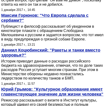
острый вопрос про фильм "Он вам не Димон", поскольку
ответа на него он так и не добился.
1 декабря 2017 г., 14:45
Максим Горюнов: "Что Европа сделала с
сербами?"
Публицист и философ рассказывает об увиденном в
кинотеатре плакате с обращением Слободана
Милошевича к русским и задается вопросом, что тот имел
в виду, предупреждая о грязной собаке Европе.
1 декабря 2017 г., 13:21
Даниил Коцюбинский: "Ракеты и танки вместо
здоровья?"
Историк приводит данные о расходах российского
бюджета на здравоохранение, отмечая, что по доле таких
расходов Россия уступает многим странам. При этом в
Министерстве обороны недавно похвастались
лидерством по количеству танков и БМП.
1 декабря 2017 г., 11:57
Юрий Грымов: "Культурное образование имеет
главенствующее значение для жизни человека"
Режиссер рассказывает о визите в Институт культуры,
который удивил его своей безликостью и полным