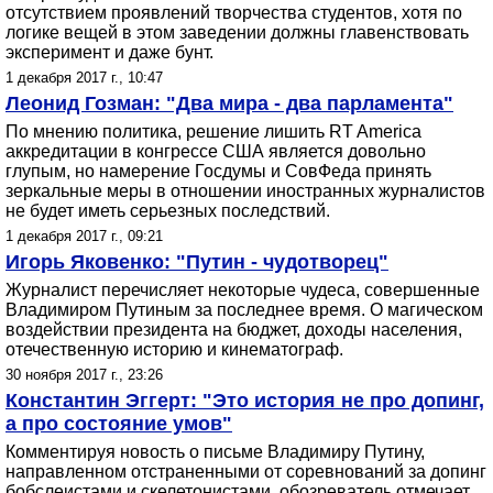
отсутствием проявлений творчества студентов, хотя по
логике вещей в этом заведении должны главенствовать
эксперимент и даже бунт.
1 декабря 2017 г., 10:47
Леонид Гозман: "Два мира - два парламента"
По мнению политика, решение лишить RT America
аккредитации в конгрессе США является довольно
глупым, но намерение Госдумы и СовФеда принять
зеркальные меры в отношении иностранных журналистов
не будет иметь серьезных последствий.
1 декабря 2017 г., 09:21
Игорь Яковенко: "Путин - чудотворец"
Журналист перечисляет некоторые чудеса, совершенные
Владимиром Путиным за последнее время. О магическом
воздействии президента на бюджет, доходы населения,
отечественную историю и кинематограф.
30 ноября 2017 г., 23:26
Константин Эггерт: "Это история не про допинг,
а про состояние умов"
Комментируя новость о письме Владимиру Путину,
направленном отстраненными от соревнований за допинг
бобслеистами и скелетонистами, обозреватель отмечает,