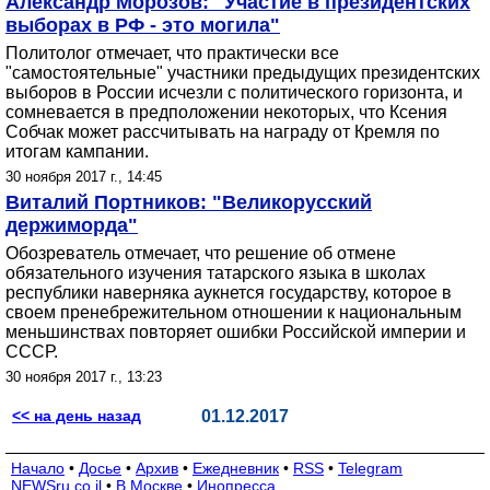
Александр Морозов: "Участие в президентских
выборах в РФ - это могила"
Политолог отмечает, что практически все
"самостоятельные" участники предыдущих президентских
выборов в России исчезли с политического горизонта, и
сомневается в предположении некоторых, что Ксения
Собчак может рассчитывать на награду от Кремля по
итогам кампании.
30 ноября 2017 г., 14:45
Виталий Портников: "Великорусский
держиморда"
Обозреватель отмечает, что решение об отмене
обязательного изучения татарского языка в школах
республики наверняка аукнется государству, которое в
своем пренебрежительном отношении к национальным
меньшинствах повторяет ошибки Российской империи и
СССР.
30 ноября 2017 г., 13:23
<< на день назад
01.12.2017
Начало
•
Досье
•
Архив
•
Ежедневник
•
RSS
•
Telegram
NEWSru.co.il
•
В Москве
•
Инопресса