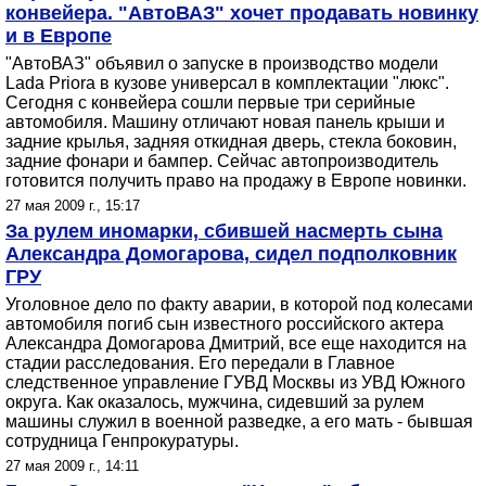
конвейера. "АвтоВАЗ" хочет продавать новинку
и в Европе
"АвтоВАЗ" объявил о запуске в производство модели
Lada Priora в кузове универсал в комплектации "люкс".
Сегодня с конвейера сошли первые три серийные
автомобиля. Машину отличают новая панель крыши и
задние крылья, задняя откидная дверь, стекла боковин,
задние фонари и бампер. Сейчас автопроизводитель
готовится получить право на продажу в Европе новинки.
27 мая 2009 г., 15:17
За рулем иномарки, сбившей насмерть сына
Александра Домогарова, сидел подполковник
ГРУ
Уголовное дело по факту аварии, в которой под колесами
автомобиля погиб сын известного российского актера
Александра Домогарова Дмитрий, все еще находится на
стадии расследования. Его передали в Главное
следственное управление ГУВД Москвы из УВД Южного
округа. Как оказалось, мужчина, сидевший за рулем
машины служил в военной разведке, а его мать - бывшая
сотрудница Генпрокуратуры.
27 мая 2009 г., 14:11