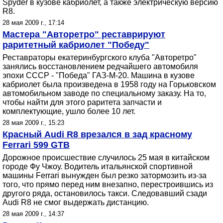
Spyder в кузове кабриолет, а также электрическую версию
R8.
28 мая 2009 г., 17:14
Мастера "Авторетро" реставрируют
раритетный кабриолет "Победу"
Реставраторы екатеринбургского клуба "Авторетро"
занялись восстановлением редчайшего автомобиля
эпохи СССР - "Победа" ГАЗ-М-20. Машина в кузове
кабриолет была произведена в 1958 году на Горьковском
автомобильном заводе по специальному заказу. На то,
чтобы найти для этого раритета запчасти и
комплектующие, ушло более 10 лет.
28 мая 2009 г., 15:23
Красный Audi R8 врезался в зад красному
Ferrari 599 GTB
Дорожное происшествие случилось 25 мая в китайском
городе Фу Чжоу. Водитель итальянской спортивной
машины Ferrari вынужден был резко затормозить из-за
того, что прямо перед ним внезапно, перестроившись из
другого ряда, остановилось такси. Следовавший сзади
Audi R8 не смог выдержать дистанцию.
28 мая 2009 г., 14:37