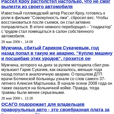
Рассел Кроу растолстел настолько, что не смог
вылезти из своего автомобиля
Известный голливудский актер Рассел Кроу, готовясь к
роли в фильме "Совокупность лжи", сбросил вес. Чтобы
восстановиться после съемок, он стал активно
поправляться. В итоге немного переборщил – "гладиатор"
с трудом стал помещаться в салон собственного
автомобиля.
28 мая 2009 г., 14:08
Мужчина, сбитый Гариком Сукачевым, год
назад попал в такую же аварию. "Куплю машину
и посшибаю этих уродов", грозится он
Мужчина, которого на днях за рулем мотоцикла сбил рок-
музыкант Гарик Сукачев, как оказалось, меньше года
назад попал в аналогичную аварию. О прошлом ДТП
врачи Боткинской больницы узнали со слов самого 37-
летнего Алексея Мартынова. В начале осени 2008 года он
также оказался на больничной койке. Правда, тогда
травмы были менее серьезными.
28 мая 2009 г., 13:28
ОСАГО подорожает для владельцев
праворульных авто - это своебразная плата за