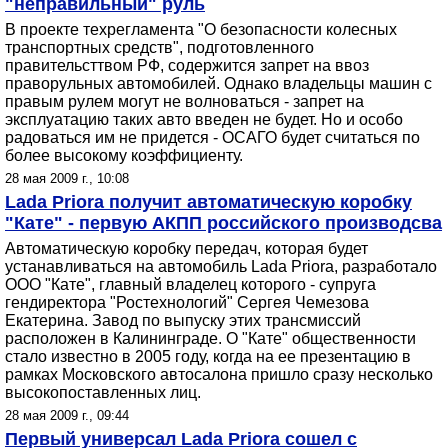
"неправильный" руль
В проекте техрегламента "О безопасности колесных
транспортных средств", подготовленного
правительсттвом РФ, содержится запрет на ввоз
праворульных автомобилей. Однако владельцы машин с
правым рулем могут не волноваться - запрет на
эксплуатацию таких авто введен не будет. Но и особо
радоваться им не придется - ОСАГО будет считаться по
более высокому коэффициенту.
28 мая 2009 г., 10:08
Lada Priora получит автоматическую коробку
"Кате" - первую АКПП российского производсва
Автоматическую коробку передач, которая будет
устанавливаться на автомобиль Lada Priora, разработало
ООО "Кате", главный владелец которого - супруга
гендиректора "Ростехнологий" Сергея Чемезова
Екатерина. Завод по выпуску этих трансмиссий
расположен в Калининграде. О "Кате" общественности
стало известно в 2005 году, когда на ее презентацию в
рамках Московского автосалона пришло сразу несколько
высокопоставленных лиц.
28 мая 2009 г., 09:44
Первый универсал Lada Priora сошел с