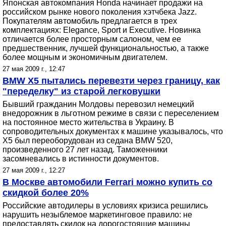
Японская автокомпания Honda начинает продажи на
российском рынке нового поколения хэтчбека Jazz.
Покупателям автомобиль предлагается в трех
комплектациях: Elegance, Sport и Executive. Новинка
отличается более просторным салоном, чем ее
предшественник, лучшей функциональностью, а также
более мощным и экономичным двигателем.
27 мая 2009 г., 12:47
BMW X5 пытались перевезти через границу, как
"переделку" из старой легковушки
Бывший гражданин Молдовы перевозил немецкий
внедорожник в льготном режиме в связи с переселением
на постоянное место жительства в Украину. В
сопроводительных документах к машине указывалось, что
X5 был переоборудован из седана BMW 520,
произведенного 27 лет назад. Таможенники
засомневались в истинности документов.
27 мая 2009 г., 12:27
В Москве автомобили Ferrari можно купить со
скидкой более 20%
Российские автодилеры в условиях кризиса решились
нарушить незыблемое маркетинговое правило: не
предоставлять скидок на дорогостоящие машины