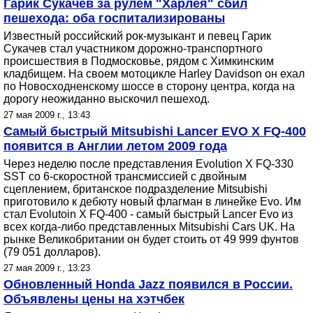
Гарик Сукачев за рулем "Харлея" сбил
пешехода: оба госпитализированы
Известный российский рок-музыкант и певец Гарик
Сукачев стал участником дорожно-транспортного
происшествия в Подмосковье, рядом с Химкинским
кладбищем. На своем мотоцикле Harley Davidson он ехал
по Новосходненскому шоссе в сторону центра, когда на
дорогу неожиданно выскочил пешеход.
27 мая 2009 г., 13:43
Самый быстрый Mitsubishi Lancer EVO X FQ-400
появится в Англии летом 2009 года
Через неделю после представления Evolution X FQ-330
SST со 6-скоростной трансмиссией с двойным
сцеплением, британское подразделение Mitsubishi
приготовило к дебюту новый флагман в линейке Evo. Им
стал Evolutoin X FQ-400 - самый быстрый Lancer Evo из
всех когда-либо представленных Mitsubishi Cars UK. На
рынке Великобритании он будет стоить от 49 999 фунтов
(79 051 долларов).
27 мая 2009 г., 13:23
Обновленный Honda Jazz появился в России.
Объявлены цены на хэтчбек