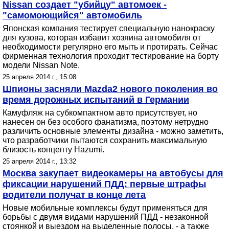
Nissan создает "убийцу" автомоек -
"самомоющийся" автомобиль
Японская компания тестирует специальную нанокраску
для кузова, которая избавит хозяина автомобиля от
необходимости регулярно его мыть и протирать. Сейчас
фирменная технология проходит тестирование на борту
модели Nissan Note.
25 апреля 2014 г., 15:08
Шпионы засняли Mazda2 нового поколения во
время дорожных испытаний в Германии
Камуфляж на субкомпактном авто присутствует, но
нанесен он без особого фанатизма, поэтому нетрудно
различить основные элементы дизайна - можно заметить,
что разработчики пытаются сохранить максимальную
близость концепту Hazumi.
25 апреля 2014 г., 13:32
Москва закупает видеокамеры на автобусы для
фиксации нарушений ПДД: первые штрафы
водители получат в конце лета
Новые мобильные комплексы будут применяться для
борьбы с двумя видами нарушений ПДД - незаконной
стоянкой и выездом на выделенные полосы, - а также