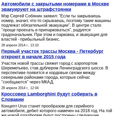
Автомобили с закрытыми номерами в Москве
эвакуируют на штрафстоянки
Мэр Сергей Собянин заявил: "Если ты закрываешь
номер, значит, что-то скрываешь, поэтому такие машины
подлежат обязательной эвакуации". В центре стало
"проще проехать и припарковаться", радуется
градоначальник. При этом и парковка, и эвакуация для
властей - прибыльный бизнес.
28 апреля 2014 г., 13:10
Первый участок трассы Москва - Петербург
откроют в начале 2015 года
Участок новой трассы свяжет город с аэропортом
Шереметьево, став дублером Ленинградского шоссе. В
перспективе появятся и хордовые связки между
северными районами города, которые сейчас
"сообщаются" через МКАД.
28 апреля 2014 г., 12:04
Кроссовер Lamborghini будут собирать в
Словакии
Концепт Urus станет прообразом для серийного
автомобиля, дебют которого намечен на 2018 год. На той
же новой платформе будут построены следующие