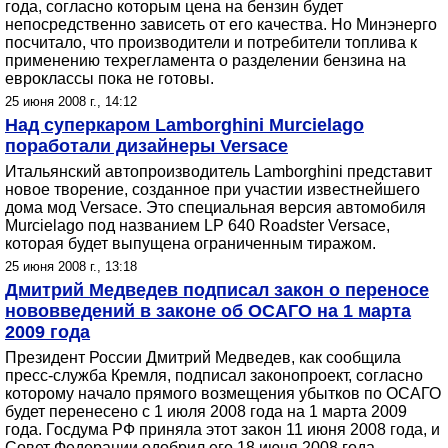
года, согласно которым цена на бензин будет
непосредственно зависеть от его качества. Но Минэнерго
посчитало, что производители и потребители топлива к
применению техрегламента о разделении бензина на
евроклассы пока не готовы.
25 июня 2008 г., 14:12
Над суперкаром Lamborghini Murcielago
поработали дизайнеры Versace
Итальянский автопроизводитель Lamborghini представит
новое творение, созданное при участии известнейшего
дома мод Versace. Это специальная версия автомобиля
Murcielago под названием LP 640 Roadster Versace,
которая будет выпущена ограниченным тиражом.
25 июня 2008 г., 13:18
Дмитрий Медведев подписал закон о переносе
нововведений в законе об ОСАГО на 1 марта
2009 года
Президент России Дмитрий Медведев, как сообщила
пресс-служба Кремля, подписал законопроект, согласно
которому начало прямого возмещения убытков по ОСАГО
будет перенесено с 1 июля 2008 года на 1 марта 2009
года. Госдума РФ приняла этот закон 11 июня 2008 года, и
Совет Федерации одобрил его 18 июня 2008 года.