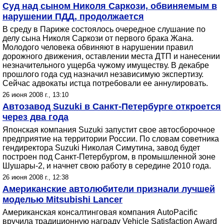
Суд над сыном Николя Саркози, обвиняемым в
нарушении ПДД, продолжается
В среду в Париже состоялось очередное слушание по
делу сына Николя Саркози от первого брака Жана.
Молодого человека обвиняют в нарушении правил
дорожного движения, оставлении места ДТП и нанесении
незначительного ущерба чужому имуществу. В декабре
прошлого года суд назначил независимую экспертизу.
Сейчас адвокаты истца потребовали ее аннулировать.
26 июня 2008 г., 13:10
Автозавод Suzuki в Санкт-Петербурге откроется
через два года
Японская компания Suzuki запустит свое автосборочное
предприятие на территории России. По словам советника
гендиректора Suzuki Николая Симутина, завод будет
построен под Санкт-Петербургом, в промышленной зоне
Шушары-2, и начнет свою работу в середине 2010 года.
26 июня 2008 г., 12:38
Американские автолюбители признали лучшей
моделью Mitsubishi Lancer
Американская консалтинговая компания AutoPacific
вручила традиционную награду Vehicle Satisfaction Award