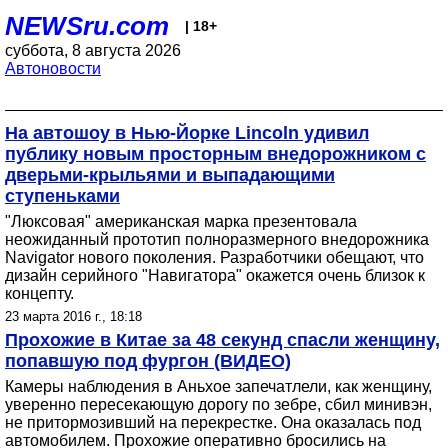
NEWSru.com
| 18+
суббота, 8 августа 2026
Автоновости
На автошоу в Нью-Йорке Lincoln удивил
публику новым просторным внедорожником с
дверьми-крыльями и выпадающими
ступеньками
"Люксовая" американская марка презентовала
неожиданный прототип полноразмерного внедорожника
Navigator нового поколения. Разработчики обещают, что
дизайн серийного "Навигатора" окажется очень близок к
концепту.
23 марта 2016 г., 18:18
Прохожие в Китае за 48 секунд спасли женщину,
попавшую под фургон (ВИДЕО)
Камеры наблюдения в Аньхое запечатлели, как женщину,
уверенно пересекающую дорогу по зебре, сбил минивэн,
не притормозивший на перекрестке. Она оказалась под
автомобилем. Прохожие оперативно бросились на