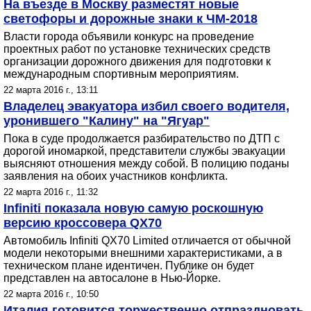
На въезде в Москву разместят новые
светофоры и дорожные знаки к ЧМ-2018
Власти города объявили конкурс на проведение
проектных работ по установке технических средств
организации дорожного движения для подготовки к
международным спортивным мероприятиям.
22 марта 2016 г., 13:11
Владелец эвакуатора избил своего водителя,
уронившего "Калину" на "Ягуар"
Пока в суде продолжается разбирательство по ДТП с
дорогой иномаркой, представители службы эвакуации
выясняют отношения между собой. В полицию поданы
заявления на обоих участников конфликта.
22 марта 2016 г., 11:32
Infiniti показала новую самую роскошную
версию кроссовера QX70
Автомобиль Infiniti QX70 Limited отличается от обычной
модели некоторыми внешними характеристиками, а в
техническом плане идентичен. Публике он будет
представлен на автосалоне в Нью-Йорке.
22 марта 2016 г., 10:50
Италия готовится торжественно отпраздновать