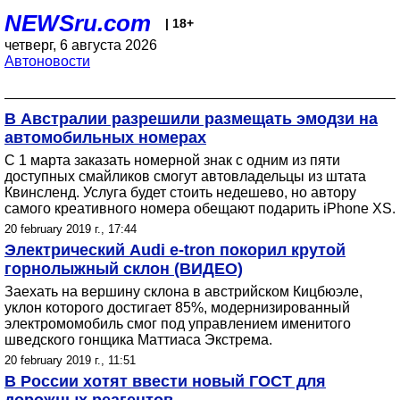
NEWSru.com
| 18+
четверг, 6 августа 2026
Автоновости
В Австралии разрешили размещать эмодзи на
автомобильных номерах
С 1 марта заказать номерной знак с одним из пяти
доступных смайликов смогут автовладельцы из штата
Квинсленд. Услуга будет стоить недешево, но автору
самого креативного номера обещают подарить iPhone XS.
20 february 2019 г., 17:44
Электрический Audi e-tron покорил крутой
горнолыжный склон (ВИДЕО)
Заехать на вершину склона в австрийском Кицбюэле,
уклон которого достигает 85%, модернизированный
электромомобиль смог под управлением именитого
шведского гонщика Маттиаса Экстрема.
20 february 2019 г., 11:51
В России хотят ввести новый ГОСТ для