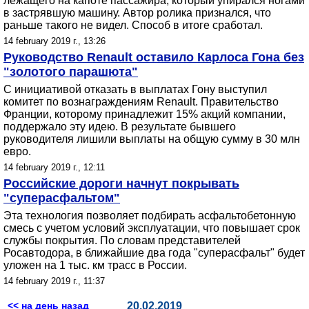
лежащего на капоте пассажира, который упирался ногами
в застрявшую машину. Автор ролика признался, что
раньше такого не видел. Способ в итоге сработал.
14 february 2019 г., 13:26
Руководство Renault оставило Карлоса Гона без
"золотого парашюта"
С инициативой отказать в выплатах Гону выступил
комитет по вознаграждениям Renault. Правительство
Франции, которому принадлежит 15% акций компании,
поддержало эту идею. В результате бывшего
руководителя лишили выплаты на общую сумму в 30 млн
евро.
14 february 2019 г., 12:11
Российские дороги начнут покрывать
"суперасфальтом"
Эта технология позволяет подбирать асфальтобетонную
смесь с учетом условий эксплуатации, что повышает срок
службы покрытия. По словам представителей
Росавтодора, в ближайшие два года "суперасфальт" будет
уложен на 1 тыс. км трасс в России.
14 february 2019 г., 11:37
<< на день назад
20.02.2019