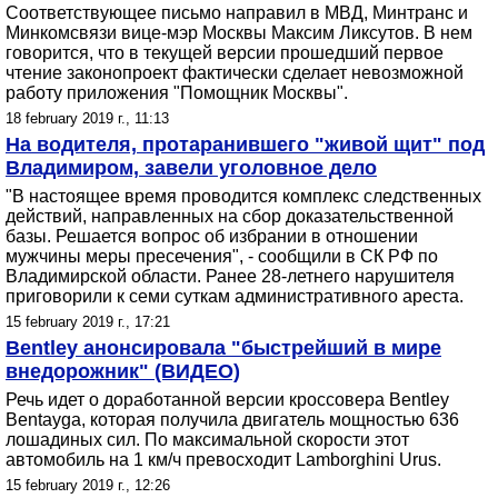
Соответствующее письмо направил в МВД, Минтранс и
Минкомсвязи вице-мэр Москвы Максим Ликсутов. В нем
говорится, что в текущей версии прошедший первое
чтение законопроект фактически сделает невозможной
работу приложения "Помощник Москвы".
18 february 2019 г., 11:13
На водителя, протаранившего "живой щит" под
Владимиром, завели уголовное дело
"В настоящее время проводится комплекс следственных
действий, направленных на сбор доказательственной
базы. Решается вопрос об избрании в отношении
мужчины меры пресечения", - сообщили в СК РФ по
Владимирской области. Ранее 28-летнего нарушителя
приговорили к семи суткам административного ареста.
15 february 2019 г., 17:21
Bentley анонсировала "быстрейший в мире
внедорожник" (ВИДЕО)
Речь идет о доработанной версии кроссовера Bentley
Bentayga, которая получила двигатель мощностью 636
лошадиных сил. По максимальной скорости этот
автомобиль на 1 км/ч превосходит Lamborghini Urus.
15 february 2019 г., 12:26