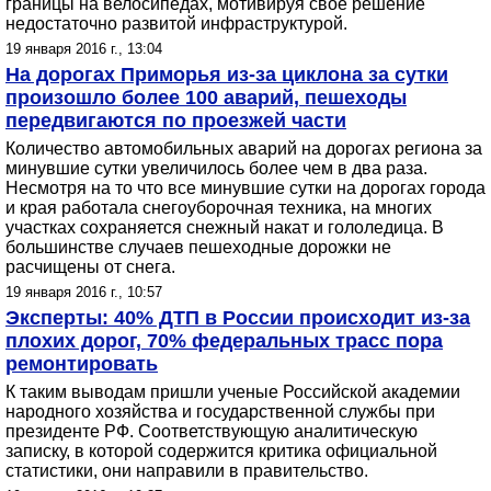
границы на велосипедах, мотивируя свое решение
недостаточно развитой инфраструктурой.
19 января 2016 г., 13:04
На дорогах Приморья из-за циклона за сутки
произошло более 100 аварий, пешеходы
передвигаются по проезжей части
Количество автомобильных аварий на дорогах региона за
минувшие сутки увеличилось более чем в два раза.
Несмотря на то что все минувшие сутки на дорогах города
и края работала снегоуборочная техника, на многих
участках сохраняется снежный накат и гололедица. В
большинстве случаев пешеходные дорожки не
расчищены от снега.
19 января 2016 г., 10:57
Эксперты: 40% ДТП в России происходит из-за
плохих дорог, 70% федеральных трасс пора
ремонтировать
К таким выводам пришли ученые Российской академии
народного хозяйства и государственной службы при
президенте РФ. Соответствующую аналитическую
записку, в которой содержится критика официальной
статистики, они направили в правительство.