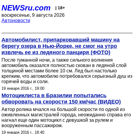
NEWSru.com
| 18+
воскресенье, 9 августа 2026
Автоновости
Автомобилист, припарковавший машину на
берегу озера в Нью-Йорке, не смог на утро
извлечь ее из ледяного панциря (ФОТО)
После туманной ночи, а также сильного волнения
автомобиль оказался полностью скован в ледяной слой
толщиной местами более 10 см. Лед был настолько
крепким, что автомобилю потребовался серьезный душ из
горячей воды и соли.
19 января 2016 г., 19:00
Мотоциклиста в Бразилии попытались
обворовать на скорости 150 км/час (ВИДЕО)
Автор ролика мчался на большой скорости по одной из
оживленных магистралей города, неожиданно справа его
нагнал еще один мотоцикл с девушкой за рулем и
вооруженным пассажиром.
19 января 2016 г., 18:40