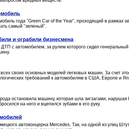
м выбросом вредных веществ.
омобиль
обиль года "Green Car of the Year", проходящий в рамках 
ать самый "зеленый".
били и ограбили бизнесмена
 ДТП с автомобилем, за рулем которого сидел генеральный
шину.
всех своих основных моделей легковых машин. За счет это
кологических требований к автомобилям в США, Европе и Яп
рода остановила машину, которая шла зигзагами, нарушая 
осился на него и вцепился зубами в его руку.
омобилей
емецкого автоконцерна Mercedes. Так, на одной из улиц Шт