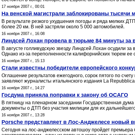
17 ноября 2007 г., 00:01
На венской магистрали заблокированы тысячи 
В результате резкого ухудшения погоды и ряда мелких ДТП
более 20 км. В ней застряли около 5 000 автомобилей.
16 ноября 2007 г., 16:08
Линдсей Лохан провела в тюрьме 84 минуты за 
В августе голливудскую звезду Линдсей Лохан осудили за
Однако из-за переполненности калифорнийских тюрем ее с
16 ноября 2007 г., 15:13
Стали известны победители европейского конкур
Оглашение результатов ежегодного, сорок пятого по счету 
заявляют журналисты итальянского издания La Repubblica,
16 ноября 2007 г., 14:27
Госдума приняла поправки к закону об ОСАГО
В пятницу на пленарном заседании Государственная дума 
документы о ДТП без участия милиции для их дальнейшег
16 ноября 2007 г., 13:28
Porsche представляет в Лос-Анджелесе новый в
Сегодня на лос-анджелесском автошоу пройдет премьера б