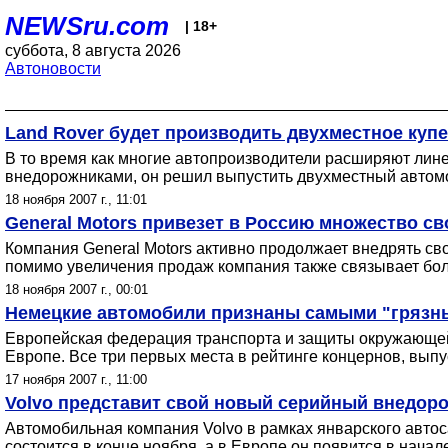
NEWSru.com
| 18+
суббота, 8 августа 2026
Автоновости
Land Rover будет производить двухместное купе
В то время как многие автопроизводители расширяют лине
внедорожниками, он решил выпустить двухместный автомоб
18 ноября 2007 г., 11:01
General Motors привезет в Россию множество св
Компания General Motors активно продолжает внедрять сво
помимо увеличения продаж компания также связывает бол
18 ноября 2007 г., 00:01
Немецкие автомобили признаны самыми "грязн
Европейская федерация транспорта и защиты окружающей
Европе. Все три первых места в рейтинге концернов, вып
17 ноября 2007 г., 11:00
Volvo представит свой новый серийный внедоро
Автомобильная компания Volvo в рамках январского авто
состоится в конце ноября, а в Европе он появится в начале