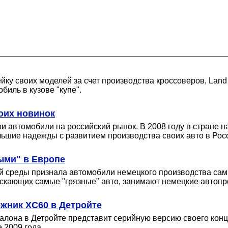
йку своих моделей за счет производства кроссоверов, Lan
иль в кузове "купе".
оих новинок
и автомобили на российский рынок. В 2008 году в стране н
ьшие надежды с развитием производства своих авто в Рос
ыми" в Европе
 среды признала автомобили немецкого производства сам
ускающих самые "грязные" авто, занимают немецкие автопр
жник XC60 в Детройте
салона в Детройте представит серийную версию своего кон
 2009 года.