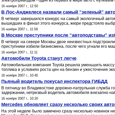
электроприводом - один из первых в мире авто с нулевы
16 ноября 2007 г., 12:50
В Лос-Анджелесе назвали самый "зеленый" авт
В четверг завершился конкурс на самый экологичный автом
вышедших в финал этого конкурса, жюри предстояло выбр
16 ноября 2007 г., 11:59
В Москве преступники после "автоподставы" из
В четверг на севере Москвы двое неизвестных подстроили
преступники избили бизнесмена, после чего угнали его ма
16 ноября 2007 г., 11:11
Автомобили Toyota станут легче
Автомобильная компания Toyota решила уменьшить массу 
топлива в условиях роста цен на бензин и ужесточения э
16 ноября 2007 г., 10:45
Пьяный водитель покусал инспектора ГИБДД
В пятницу во Владивостоке дорожно-патрульная служба го
задержании, нетрезвый водитель автомобиля внезапно набр
16 ноября 2007 г., 10:20
Mercedes обновляет сразу несколько своих авт
На этой неделе было замечено сразу несколько новинок н