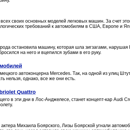
шину.
всех своих основных моделей легковых машин. За счет это
кологических требований к автомобилям в США, Европе и Яп
рода остановила машину, которая шла зигзагами, нарушая 
осился на него и вцепился зубами в его руку.
омобилей
емецкого автоконцерна Mercedes. Так, на одной из улиц Шт
 нельзя, однако, все же они есть.
riolet Quattro
о в эти дни в Лос-Анджелесе, станет концепт-кар Audi Cros
олету.
о актера Михаила Боярского, Лизы Боярской угнали автомоб