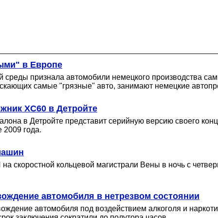
ыми" в Европе
 среды признала автомобили немецкого производства сам
ускающих самые "грязные" авто, занимают немецкие автопр
жник XC60 в Детройте
салона в Детройте представит серийную версию своего кон
 2009 года.
машин
 на скоростной кольцевой магистрали Вены в ночь с четве
вождение автомобиля в нетрезвом состоянии
 вождение автомобиля под воздействием алкоголя и наркоти
рок заключения сократили до полутора часов.