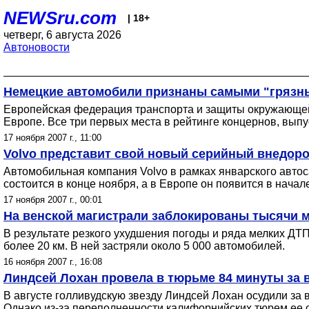
NEWSru.com
| 18+
четверг, 6 августа 2026
Автоновости
Немецкие автомобили признаны самыми "грязн
Европейская федерация транспорта и защиты окружающей
Европе. Все три первых места в рейтинге концернов, вып
17 ноября 2007 г., 11:00
Volvo представит свой новый серийный внедоро
Автомобильная компания Volvo в рамках январского авто
состоится в конце ноября, а в Европе он появится в начале
17 ноября 2007 г., 00:01
На венской магистрали заблокированы тысячи 
В результате резкого ухудшения погоды и ряда мелких ДТП
более 20 км. В ней застряли около 5 000 автомобилей.
16 ноября 2007 г., 16:08
Линдсей Лохан провела в тюрьме 84 минуты за 
В августе голливудскую звезду Линдсей Лохан осудили за
Однако из-за переполненности калифорнийских тюрем ее с