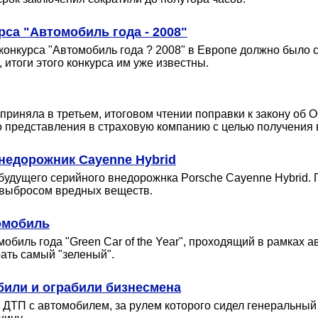
са "Автомобиль года - 2008"
конкурса "Автомобиль года ? 2008" в Европе должно было со
 итоги этого конкурса им уже известны.
приняла в третьем, итоговом чтении поправки к закону о
о представления в страховую компанию с целью получения
недорожник Cayenne Hybrid
удущего серийного внедорожнка Porsche Cayenne Hybrid. П
м выбросом вредных веществ.
омобиль
обиль года "Green Car of the Year", проходящий в рамках 
ать самый "зеленый".
били и ограбили бизнесмена
 ДТП с автомобилем, за рулем которого сидел генеральный