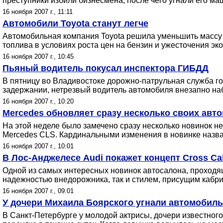
преступники избили бизнесмена, после чего угнали его ма
16 ноября 2007 г., 11:11
Автомобили Toyota станут легче
Автомобильная компания Toyota решила уменьшить массу 
топлива в условиях роста цен на бензин и ужесточения э
16 ноября 2007 г., 10:45
Пьяный водитель покусал инспектора ГИБДД
В пятницу во Владивостоке дорожно-патрульная служба го
задержании, нетрезвый водитель автомобиля внезапно набр
16 ноября 2007 г., 10:20
Mercedes обновляет сразу несколько своих авт
На этой неделе было замечено сразу несколько новинок н
Mercedes CLS. Кардинальными изменения в новинке назвать
16 ноября 2007 г., 10:01
В Лос-Анджелесе Audi покажет концепт Cross Cab
Одной из самых интересных новинок автосалона, проходящег
надежностью внедорожника, так и стилем, присущим кабри
16 ноября 2007 г., 09:01
У дочери Михаила Боярского угнали автомобиль
В Санкт-Петербурге у молодой актрисы, дочери известног