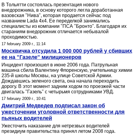
В Тольятти состоялась презентация нового
внедорожника, в основу которого легла доработанная
вазовская "Нива", которая продается сейчас под
названием Lada 4x4. Ее переделкой занимались
специалисты из компании "ПСА "Бронто". Благодаря их
стараниям внедорожник отличается небывалой
проходимостью.
17 february 2009 г., 11:14
Москвичка отсудила 1 000 000 рублей у сбивших
ее на "Газеле" милиционеров
Инцидент произошел в июне 2006 года. Патрульная
машина сбила Валентину Флоренскую, учительницу химии
235-й школы Москвы, на улице Советской Армии.
Дождавшись зеленого света, она начала переходить
дорогу. В этот момент задним ходом по проезжей части
двигалась "Газель" с четырьмя сотрудниками УВД.
17 february 2009 г., 10:41
Дмитрий Медведев подписал закон об
ужесточении уголовной ответственности для
пьяных водителей
Ужесточить наказание для нетрезвых водителей
президиум правительства принял летом 2008 года.