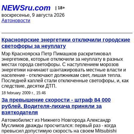
NEWSru.com
| 18+
воскресенье, 9 августа 2026
Автоновости
Красноярские энергетики отключили городские
светофоры за неуплату
Мэр Красноярска Петр Пимашков раскритиковал
энергетиков, которые отключили за неуплату в разных
местах города светофоры. C наступлением морозов
энергетики начинают шантажировать местные власти и
население - отключают должникам свет, лишая тепла.
Последней каплей стали отключенные светофоры, и, как
следствие, десятки ДТП.
18 february 2009 г., 15:46
За превышение скорости - штраф 84 000
рублей. Водителя-лихача приняли за
взяткодателя
Автомобилист из Нижнего Новгорода Александр
Муслимов дважды просчитался: первый раз - когда
превысил допустимую скорость на своем Mitsubishi