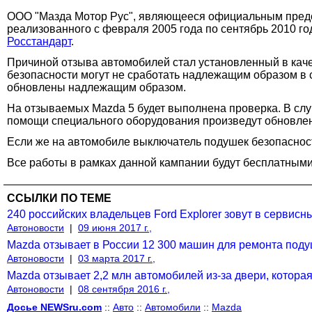
ООО "Мазда Мотор Рус", являющееся официальным предст
реализованного с февраля 2005 года по сентябрь 2010 го
Росстандарт
.
Причиной отзыва автомобилей стал установленный в каче
безопасности могут не сработать надлежащим образом в 
обновлены надлежащим образом.
На отзываемых Mazda 5 будет выполнена проверка. В слу
помощи специального оборудования произведут обновлен
Если же на автомобиле выключатель подушек безопасност
Все работы в рамках данной кампании будут бесплатными
ССЫЛКИ ПО ТЕМЕ
240 российских владельцев Ford Explorer зовут в сервис
Автоновости
|
09 июня 2017 г.,
Mazda отзывает в России 12 300 машин для ремонта подуш
Автоновости
|
03 марта 2017 г.,
Mazda отзывает 2,2 млн автомобилей из-за двери, которая
Автоновости
|
08 сентября 2016 г.,
Досье NEWSru.com
::
Авто
::
Автомобили
::
Mazda