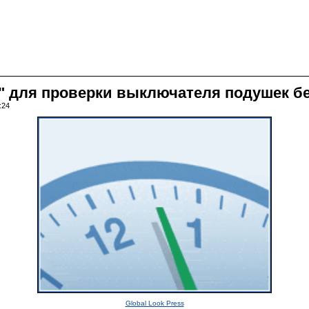
к" для проверки выключателя подушек б
:24
Global Look Press