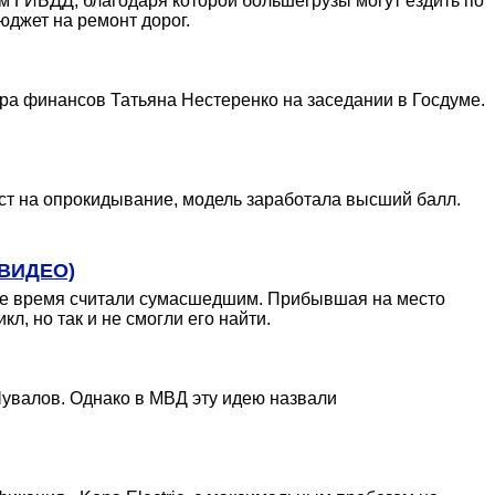
ям ГИБДД, благодаря которой большегрузы могут ездить по
юджет на ремонт дорог.
ра финансов Татьяна Нестеренко на заседании в Госдуме.
ест на опрокидывание, модель заработала высший балл.
(ВИДЕО)
рое время считали сумасшедшим. Прибывшая на место
, но так и не смогли его найти.
увалов. Однако в МВД эту идею назвали