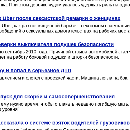
нка. При этом девочке чудом удалось удержать руль на одн
 Uber после сексистской ремарки о женщинах
 Uber, как раз посвященной борьбе с сексизмом в компани
общений о сексуальных домогательствах на рабочих места
роверки выключателя подушек безопасности
 по сентябрь 2010 года. Причиной отзыва автомобилей стал
ет на работу боковой подушки и шторки безопасности.
у и попал в серьезное ДТП
авлением и слетел с проезжей части. Машина легла на бок
отпуск для скорби и самосовершенствования
 ему нужно время, чтобы оплакать недавно погибшую мать. Т
 уровня".
ассказала о системе взяток водителей грузовико