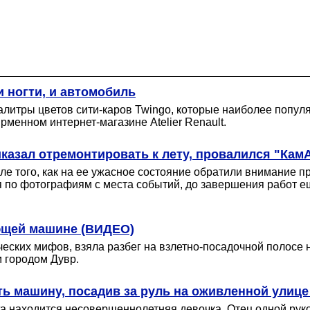
и ногти, и автомобиль
палитры цветов сити-каров Twingo, которые наиболее попу
рменном интернет-магазине Atelier Renault.
иказал отремонтировать к лету, провалился "Кам
ле того, как на ее ужасное состояние обратили внимание 
я по фотографиям с места событий, до завершения работ ещ
ющей машине (ВИДЕО)
ческих мифов, взяла разбег на взлетно-посадочной полосе 
м городом Дувр.
ь машину, посадив за руль на оживленной улице
ta находится несовершеннолетняя девочка. Отец одной руко