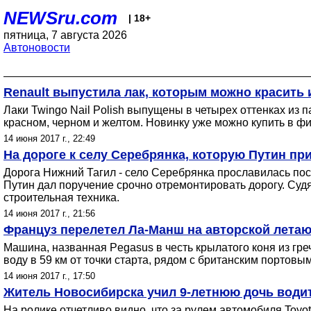
NEWSru.com
| 18+
пятница, 7 августа 2026
Автоновости
Renault выпустила лак, которым можно красить 
Лаки Twingo Nail Polish выпущены в четырех оттенках из 
красном, черном и желтом. Новинку уже можно купить в фи
14 июня 2017 г., 22:49
На дороге к селу Серебрянка, которую Путин пр
Дорога Нижний Тагил - село Серебрянка прославилась пос
Путин дал поручение срочно отремонтировать дорогу. Суд
строительная техника.
14 июня 2017 г., 21:56
Француз перелетел Ла-Манш на авторской лета
Машина, названная Pegasus в честь крылатого коня из гре
воду в 59 км от точки старта, рядом с британским портовы
14 июня 2017 г., 17:50
Житель Новосибирска учил 9-летнюю дочь водит
На ролике отчетливо видно, что за рулем автомобиля Toyo