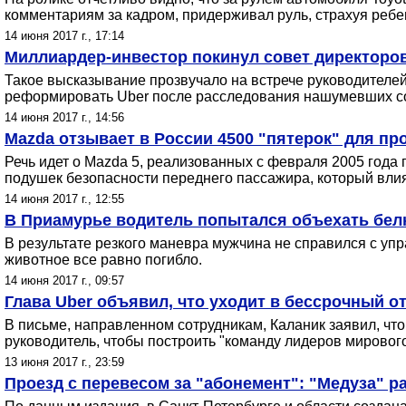
комментариям за кадром, придерживал руль, страхуя ребе
14 июня 2017 г., 17:14
Миллиардер-инвестор покинул совет директоров
Такое высказывание прозвучало на встрече руководителей
реформировать Uber после расследования нашумевших со
14 июня 2017 г., 14:56
Mazda отзывает в России 4500 "пятерок" для п
Речь идет о Mazda 5, реализованных с февраля 2005 года
подушек безопасности переднего пассажира, который влия
14 июня 2017 г., 12:55
В Приамурье водитель попытался объехать белк
В результате резкого маневра мужчина не справился с упр
животное все равно погибло.
14 июня 2017 г., 09:57
Глава Uber объявил, что уходит в бессрочный 
В письме, направленном сотрудникам, Каланик заявил, что
руководитель, чтобы построить "команду лидеров мирового
13 июня 2017 г., 23:59
Проезд с перевесом за "абонемент": "Медуза" р