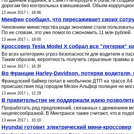
По данным издания, в Санкт-Петербурге и области создан
дорогам без контрольных взвешиваний. Объем коррупционн
13 июня 2017 г., 18:46
Минфин сообщил, что пересаживает своих сотру
Чиновники министерства ради экономии стали пользовать
По ее словам, это уже помогло сэкономить 11 млн рублей.
13 июня 2017 г., 18:00
Кроссовер Tesla Model X собрал все "пятерки" 
Во всех категориях угроз безопасности для водителя и па
Таким образом, вероятность получить серьезные травмы в
13 июня 2017 г., 16:30
Во Франции Harley-Davidson, потеряв водителя
Французский байкер попал в необычное ДТП на трассе A4
происшествия под городом Мезон-Альфор полиция не могла 
13 июня 2017 г., 12:29
В правительстве не поддержали идею позволит
Проработать ряд предложений, связанных с движением мо
нецелесообразной. В Минтрансе также считают, что в подо
13 июня 2017 г., 10:10
Hyundai готовит электрический мини-кроссовер