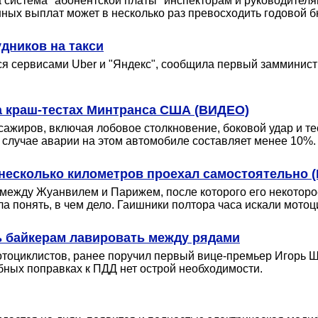
а система "абонентской платы" инспекторам и руководител
ых выплат может в несколько раз превосходить годовой б
дников на такси
ся сервисами Uber и "Яндекс", сообщила первый замминист
на краш-тестах Минтранса США (ВИДЕО)
ссажиров, включая лобовое столкновение, боковой удар и т
 случае аварии на этом автомобиле составляет менее 10%.
, несколько километров проехал самостоятельно 
 между Жуанвилем и Парижем, после которого его некото
понять, в чем дело. Гаишники полтора часа искали мотоцикл
ь байкерам лавировать между рядами
тоциклистов, ранее поручил первый вице-премьер Игорь Ш
бных поправках к ПДД нет острой необходимости.