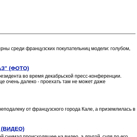
лярны среди французских покупательниц модели: голубом,
АЗ" (ФОТО)
президента во время декабрьской пресс-конференции.
е очень далеко - проехать там не может даже
неподалеку от французского города Кале, а приземлилась в
 (ВИДЕО)
й снимал происходящее на видео, а другой, судя по его