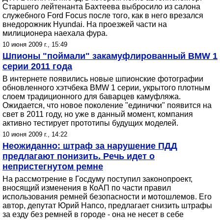
Старшего лейтенанта Бахтеева выбросило из салона
служебного Ford Focus после того, как в него врезался
внедорожник Hyundai. На проезжей части на
милиционера наехала фура.
10 июня 2009 г., 15:49
Шпионы "поймали" закамуфлированный BMW 1
серии 2011 года
В интернете появились новые шпионские фотографии
обновленного хэтчбека BMW 1 серии, укрытого плотным
слоем традиционного для баварцев камуфляжа.
Ожидается, что новое поколение "единички" появится на
свет в 2011 году, но уже в данный момент, компания
активно тестирует прототипы будущих моделей.
10 июня 2009 г., 14:22
Неожиданно: штраф за нарушение ПДД
предлагают понизить. Речь идет о
непристегнутом ремне
На рассмотрение в Госдуму поступил законопроект,
вносящий изменения в КоАП по части правил
использования ремней безопасности и мотошлемов. Его
автор, депутат Юрий Напсо, предлагает снизить штрафы
за езду без ремней в городе - она не несет в себе