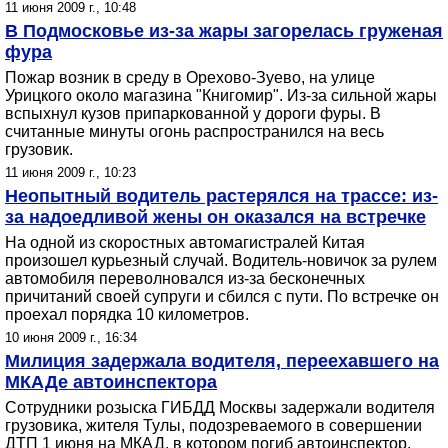
11 июня 2009 г., 10:48
В Подмосковье из-за жары загорелась груженая
фура
Пожар возник в среду в Орехово-Зуево, на улице
Урицкого около магазина "Книгомир". Из-за сильной жары
вспыхнул кузов припаркованной у дороги фуры. В
считанные минуты огонь распространился на весь
грузовик.
11 июня 2009 г., 10:23
Неопытный водитель растерялся на трассе: из-
за надоедливой жены он оказался на встречке
На одной из скоростных автомагистралей Китая
произошел курьезный случай. Водитель-новичок за рулем
автомобиля переволновался из-за бесконечных
причитаний своей супруги и сбился с пути. По встречке он
проехал порядка 10 километров.
10 июня 2009 г., 16:34
Милиция задержала водителя, переехавшего на
МКАДе автоинспектора
Сотрудники розыска ГИБДД Москвы задержали водителя
грузовика, жителя Тулы, подозреваемого в совершении
ДТП 1 июня на МКАД, в котором погиб автоинспектор.