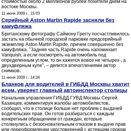
стоимостью около 2 миллионов рублей похитили днем на
востоке Москвы.
11 июня 2009 г., 15:03
Серийный Aston Martin Rapide засняли без
камуфляжа
Британскому фотографу Саймону Греггу посчастливилось
застать на обычной городской парковке предсерийный
экземпляр Aston Martin Rapide, причем совершенно без
камуфляжа. "Задняя часть Rapide очень напоминает
Vanquish, а если посмотреть на автомобиль под
определенным углом, то он кажется вовсе не четырех-, а
двухдверным купе", – делится впечатлениями автор
снимков.
11 июня 2009 г., 14:34
Бланков для водителей в ГИБДД Москвы хватит
всем, уверяет главный автоинспектор столицы
Начальник управления ГИБДД ГУВД Москвы Сергей
Казанцев, комментируя жалобы автомобилистов,
сообщил, что в столице больше нет проблем с выдачей
водительских прав. Он готов разбираться с каждым
конкретным обращением от граждан, которые
столкнулись с безосновательным отказом в выдаче прав
или переоформлении удостоверений с истекшим сроком